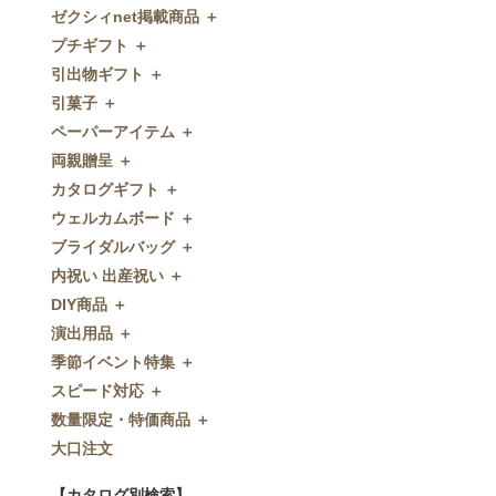
ゼクシィnet掲載商品 ＋
プチギフト ＋
ゼクシィnet掲載商品
引出物ギフト ＋
プチギフト
引菓子 ＋
ウェルカムプチギフト
引出物ギフト
ペーパーアイテム ＋
アメニティ
グラス
引菓子
両親贈呈 ＋
キャンディー・金平糖
タオル・石鹸・名披露目
バウムクーヘン
ペーパーアイテム
カタログギフト ＋
クッキー
ディズニーギフト
洋菓子
招待状
両親贈呈
ウェルカムボード ＋
スプーン
今治タオル
和菓子
席次表
ディズニーウェイトドール
カタログギフト
ブライダルバッグ ＋
チョコレート
引出物セット
FLAVOR
席札
ウェイトベア
OCEAN&TERRE GOURMET
ウェルカムボード
内祝い 出産祝い ＋
ディズニー
和食器
付箋・メッセージカード
子育て卒業証書
SHIKISAI ONE
カラーステンドグラス調
ブライダルバッグ
DIY商品 ＋
ドラジェ
名入れ贈呈品
印刷代行
クロックギフト
Grace
ガラス
内祝い 出産祝い
演出用品 ＋
プチタオル
特選ギフト
ディズニーシリーズ
フラワータイプ
DIY商品
季節イベント特集 ＋
席札立て
珈琲・紅茶
ペンダントクロック
演出用品
スピード対応 ＋
耳かき＆ぺん
鰹節・フード
ミラー
リングピロー
季節イベント特集
数量限定・特価商品 ＋
紅茶＆コーヒー
メッセージパズル
ブーケプルズ
サクラ
スピード対応
大口注文
和風プチギフト
似顔絵
結婚証明書
クローバー
即日お急ぎ発送
数量限定・特価商品
エシカルプチギフト
名詩
ゲストブック
ハロウィン
特急名入れ製造
【カタログ別検索】