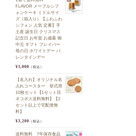
FLAVOR メープルシフ
ォンケーキ ミドルサイ
ズ（箱入り）【ふわふわ
シフォン 人気 定番】手
土産 誕生日 クリスマス
記念日 お年賀 お歳暮 御
中元 ギフト フレイバー
母の日 ホワイトデー バ
レンタインデー
¥3,000
（税込）
【名入れ】オリジナル名
入れコースター 挙式用
10枚セット【1セット目
ネコポス送料無料】【2
セット以上で宅配便無
料】
¥3,200
（税込）
送料無料 7年保存食品