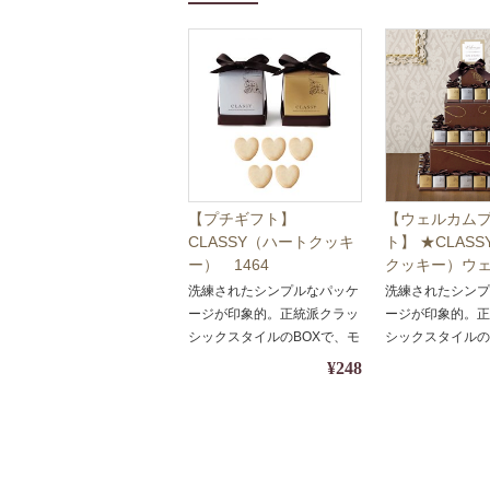
【プチギフト】
【ウェルカム
CLASSY（ハートクッキ
ト】 ★CLAS
ー） 1464
クッキー）ウ
ブジェ64個
洗練されたシンプルなパッケ
洗練されたシン
1463
ージが印象的。正統派クラッ
ージが印象的。
シックスタイルのBOXで、モ
シックスタイルの
ダンな装い。
ダンな装い。
¥248