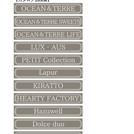
その他
和風ボード
その他
クリスマス
バレンタイン
ホワイトデー
母の日
父の日
敬老の日