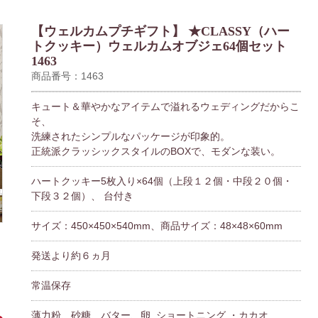
【ウェルカムプチギフト】 ★CLASSY（ハー
トクッキー）ウェルカムオブジェ64個セット
1463
商品番号：1463
キュート＆華やかなアイテムで溢れるウェディングだからこ
そ、
洗練されたシンプルなパッケージが印象的。
正統派クラッシックスタイルのBOXで、モダンな装い。
ハートクッキー5枚入り×64個（上段１２個・中段２０個・
下段３２個）、 台付き
サイズ：450×450×540mm、商品サイズ：48×48×60mm
発送より約６ヵ月
常温保存
薄力粉、砂糖、バター、卵. ショートニング ・カカオ