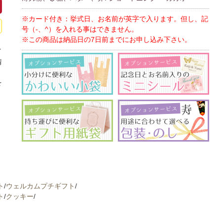
※カード付き：挙式日、お名前が英字で入ります。但し、記
号（-、^）を入れる事はできません。
※この商品は納品日の7日前までにお申し込み下さい。
イ
情
、
を
ト
/
ウェルカムプチギフト
/
ト
/
クッキー
/