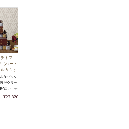
プチギフ
SY（ハート
ェルカムオ
セット
プルなパッケ
正統派クラッ
BOXで、モ
¥22,320