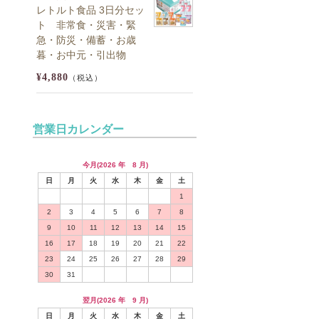
レトルト食品 3日分セッ
ト 非常食・災害・緊
急・防災・備蓄・お歳
暮・お中元・引出物
¥4,880
（税込）
営業日カレンダー
今月(2026 年 8 月)
日
月
火
水
木
金
土
1
2
3
4
5
6
7
8
9
10
11
12
13
14
15
16
17
18
19
20
21
22
23
24
25
26
27
28
29
30
31
翌月(2026 年 9 月)
日
月
火
水
木
金
土