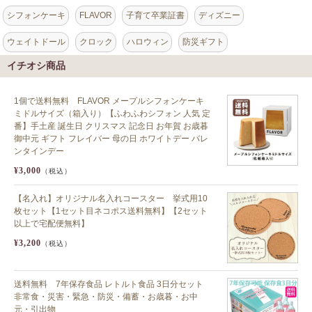
シフォンケーキ
FLAVOR
子育て卒業証書
ディズニー
ウェイトドール
クロック
ハロウィン
防災ギフト
イチオシ商品
1個で送料無料 FLAVOR メープルシフォンケーキ
ミドルサイズ（箱入り）【ふわふわシフォン 人気 定
番】手土産 誕生日 クリスマス 記念日 お年賀 お歳暮
御中元 ギフト フレイバー 母の日 ホワイトデー バレ
ンタインデー
¥3,000
（税込）
【名入れ】オリジナル名入れコースター 挙式用10
枚セット【1セット目ネコポス送料無料】【2セット
以上で宅配便無料】
¥3,200
（税込）
送料無料 7年保存食品 レトルト食品 3日分セット
非常食・災害・緊急・防災・備蓄・お歳暮・お中
元・引出物