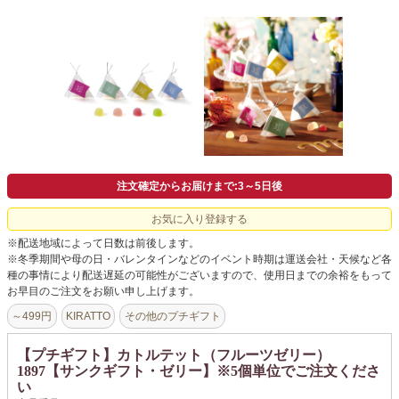
よくあるご質問
ドメイン指定受信について
無料サンプル・資料請求
お問合せ
注文確定からお届けまで:3～5日後
お気に入り登録する
※配送地域によって日数は前後します。
※冬季期間や母の日・バレンタインなどのイベント時期は運送会社・天候など各
種の事情により配送遅延の可能性がございますので、使用日までの余裕をもって
お早目のご注文をお願い申し上げます。
～499円
KIRATTO
その他のプチギフト
【プチギフト】カトルテット（フルーツゼリー）
1897【サンクギフト・ゼリー】※5個単位でご注文くださ
い