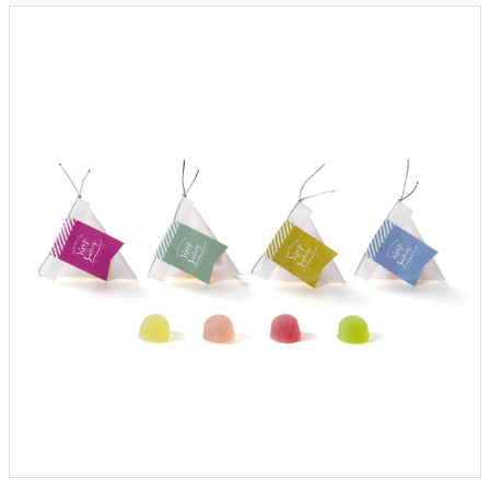
クロックギフト
ペーパーアイテム
DIY用品
引菓子
引出物ギフト
カタログギフト
ブライダルバッグ
演出用品
内祝い 出産祝い
季節イベント特集
会社概要