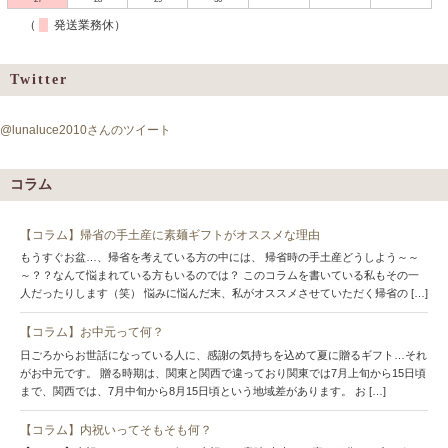
（
発送業務休）
Twitter
@lunaluce2010さんのツイート
コラム
【コラム】帰省の手土産に素麺ギフトがオススメな理由
もうすぐお盆…、帰省を考えている方の中には、 帰省時の手土産どうしよう～～
～？？なんて悩まれている方もいるのでは？ このコラムを書いている私もその一
人だったりします（笑） 悩みに悩んだ末、私がオススメさせていただく帰省の […]
【コラム】お中元って何？
日ごろからお世話になっている人に、感謝の気持ちを込めて夏に贈るギフト…それ
がお中元です。 贈る時期は、関東と関西で違っており関東では7月上旬から15日頃
まで、関西では、7月中旬から8月15日頃という地域差があります。 お […]
【コラム】内祝いってそもそも何？