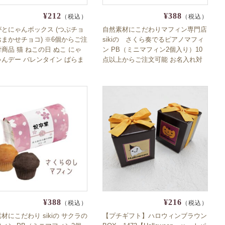
¥212
¥388
（税込）
（税込）
とにゃんボックス (つぶチョ
自然素材にこだわりマフィン専門店
まかせチョコ) ※6個からご注
sikiの さくら奏でるピアノマフィ
商品 猫 ねこの日 ぬこ にゃ
ン PB（ミニマフィン2個入り）10
んデー バレンタイン ばらま
点以上からご注文可能 お名入れ対
alentine 義理チョコ 販促 友
応 piano 発表会 鍵盤 音大 コンクー
 小分け 個包装 かわいい チ
ル メロディ
レート
¥388
¥216
（税込）
（税込）
材にこだわり sikiの サクラの
【プチギフト】ハロウィンブラウン