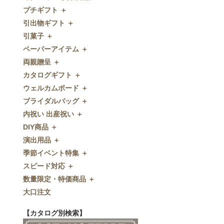
プチギフト ＋
ゼクシィnet掲載商品
引出物ギフト ＋
プチギフト
引菓子 ＋
ウェルカムプチギフト
引出物ギフト
ペーパーアイテム ＋
アメニティ
グラス
引菓子
両親贈呈 ＋
キャンディー・金平糖
タオル・石鹸・名披露目
バウムクーヘン
ペーパーアイテム
カタログギフト ＋
クッキー
ディズニーギフト
洋菓子
招待状
両親贈呈
ウェルカムボード ＋
スプーン
今治タオル
和菓子
席次表
ディズニーウェイトドール
カタログギフト
ブライダルバッグ ＋
チョコレート
引出物セット
FLAVOR
席札
ウェイトベア
OCEAN&TERRE GOURMET
ウェルカムボード
内祝い 出産祝い ＋
ディズニー
和食器
付箋・メッセージカード
子育て卒業証書
SHIKISAI ONE
カラーステンドグラス調
ブライダルバッグ
DIY商品 ＋
ドラジェ
名入れ贈呈品
印刷代行
クロックギフト
Grace
ガラス
内祝い 出産祝い
演出用品 ＋
プチタオル
特選ギフト
ディズニーシリーズ
フラワータイプ
DIY商品
季節イベント特集 ＋
席札立て
珈琲・紅茶
ペンダントクロック
演出用品
スピード対応 ＋
耳かき＆ぺん
鰹節・フード
ミラー
リングピロー
季節イベント特集
数量限定・特価商品 ＋
紅茶＆コーヒー
メッセージパズル
ブーケプルズ
サクラ
スピード対応
大口注文
和風プチギフト
似顔絵
結婚証明書
クローバー
即日お急ぎ発送
数量限定・特価商品
エシカルプチギフト
名詩
ゲストブック
ハロウィン
特急名入れ製造
【カタログ別検索】
その他
和風ボード
その他
クリスマス