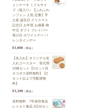
ォンケーキ ミドルサイ
ズ（箱入り）【ふわふわ
シフォン 人気 定番】手
土産 誕生日 クリスマス
記念日 お年賀 お歳暮 御
中元 ギフト フレイバー
母の日 ホワイトデー バ
レンタインデー
¥3,000
（税込）
【名入れ】オリジナル名
入れコースター 挙式用
10枚セット【1セット目
ネコポス送料無料】【2
セット以上で宅配便無
料】
¥3,200
（税込）
送料無料 7年保存食品
レトルト食品 3日分セッ