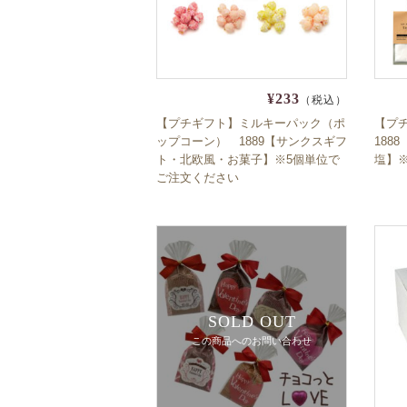
¥233
（税込）
【プチギフト】ミルキーパック（ポ
【プ
ップコーン） 1889【サンクスギフ
188
ト・北欧風・お菓子】※5個単位で
塩】
ご注文ください
SOLD OUT
この商品へのお問い合わせ