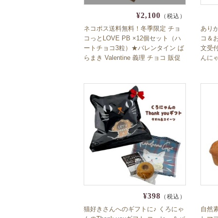
¥2,100
（税込）
ネコポス送料無料！冬季限定 チョ
ありが
コっとLOVE PB ×12個セット（ハ
コ＆お
ートチョコ3粒）★バレンタイン ば
文受付
らまき Valentine 義理 チョコ 販促
んにゃ
安い 友チョコ 人気
き V
チョコ
ョコ
¥398
（税込）
猫好きさんへのギフトに♪ くろにゃ
自然素