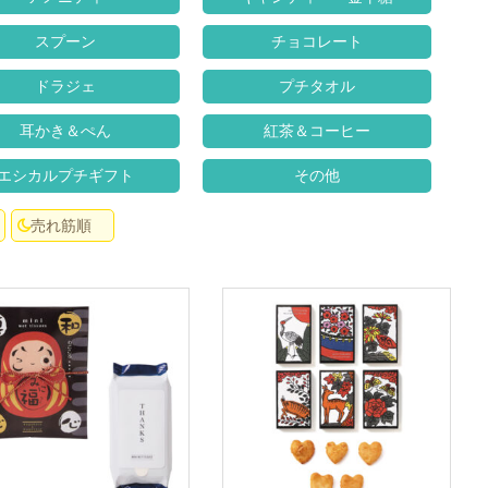
スプーン
チョコレート
ドラジェ
プチタオル
耳かき＆ぺん
紅茶＆コーヒー
エシカルプチギフト
その他
売れ筋順