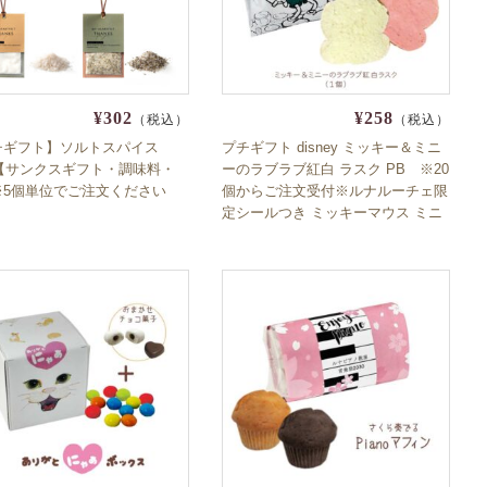
¥302
¥258
（税込）
（税込）
チギフト】ソルトスパイス
プチギフト disney ミッキー＆ミニ
8【サンクスギフト・調味料・
ーのラブラブ紅白 ラスク PB ※20
※5個単位でご注文ください
個からご注文受付※ルナルーチェ限
定シールつき ミッキーマウス ミニ
ーマウス 数量限定 期間限定 プチギ
フト 退職 育休 産休 挨拶ブライダ
ル ディズニー