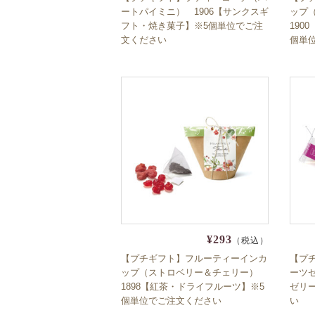
ートパイミニ） 1906【サンクスギ
ップ
フト・焼き菓子】※5個単位でご注
190
文ください
個単
¥293
（税込）
【プチギフト】フルーティーインカ
【プ
ップ（ストロベリー＆チェリー）
ーツゼ
1898【紅茶・ドライフルーツ】※5
ゼリ
個単位でご注文ください
い