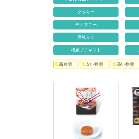
クッキー
ディズニー
席札立て
和風プチギフト
新着順
安い物順
高い物順