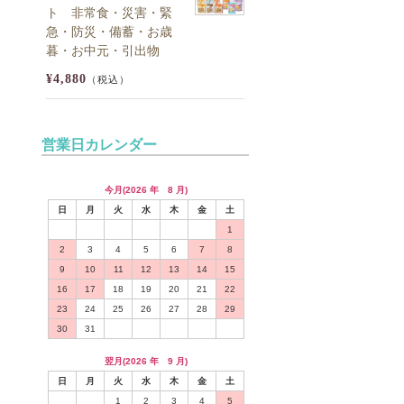
ト 非常食・災害・緊
急・防災・備蓄・お歳
暮・お中元・引出物
¥4,880
（税込）
営業日カレンダー
今月(2026 年 8 月)
日
月
火
水
木
金
土
1
2
3
4
5
6
7
8
9
10
11
12
13
14
15
16
17
18
19
20
21
22
23
24
25
26
27
28
29
30
31
翌月(2026 年 9 月)
日
月
火
水
木
金
土
1
2
3
4
5