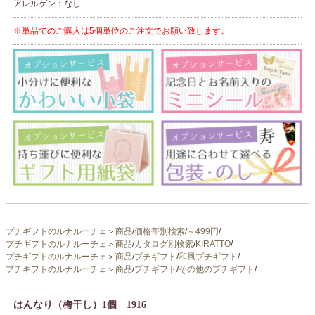
アレルゲン：なし
※単品でのご購入は5個単位のご注文でお願い致します。
プチギフトのルナルーチェ
＞
商品
/
価格帯別検索
/
～499円
/
プチギフトのルナルーチェ
＞
商品
/
カタログ別検索
/
KIRATTO
/
プチギフトのルナルーチェ
＞
商品
/
プチギフト
/
和風プチギフト
/
プチギフトのルナルーチェ
＞
商品
/
プチギフト
/
その他のプチギフト
/
はんなり（梅干し）1個 1916