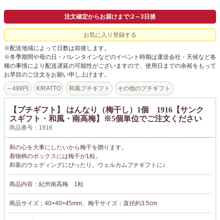
よくあるご質問
注文確定からお届けまで:2～3日後
ドメイン指定受信について
お気に入り登録する
無料サンプル・資料請求
※配送地域によって日数は前後します。
※冬季期間や母の日・バレンタインなどのイベント時期は運送会社・天候など各
お問合せ
種の事情により配送遅延の可能性がございますので、使用日までの余裕をもって
お早目のご注文をお願い申し上げます。
～499円
KIRATTO
和風プチギフト
その他のプチギフト
【プチギフト】 はんなり（梅干し）1個 1916【サンク
スギフト・和風・南高梅】※5個単位でご注文ください
商品番号：1916
和の心を大事にしたいから梅干を贈ります。
着物柄のボックスには梅干が1粒。
和装のウェディングにぴったり。ウェルカムプチギフトに♪
商品内容：紀州南高梅 1粒
商品サイズ：40×40×45mm、梅干サイズ：直径約3.5cm