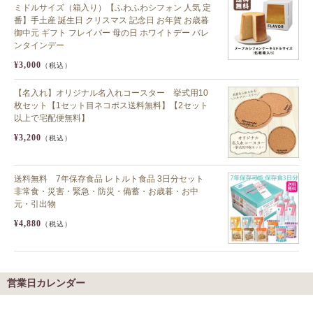
ミドルサイズ（箱入り）【ふわふわシフォン 人気 定
番】手土産 誕生日 クリスマス 記念日 お年賀 お歳暮
御中元 ギフト フレイバー 母の日 ホワイトデー バレ
ンタインデー
¥3,000
（税込）
【名入れ】オリジナル名入れコースター 挙式用10
枚セット【1セット目ネコポス送料無料】【2セット
以上で宅配便無料】
¥3,200
（税込）
送料無料 7年保存食品 レトルト食品 3日分セット
非常食・災害・緊急・防災・備蓄・お歳暮・お中
元・引出物
¥4,880
（税込）
営業日カレンダー