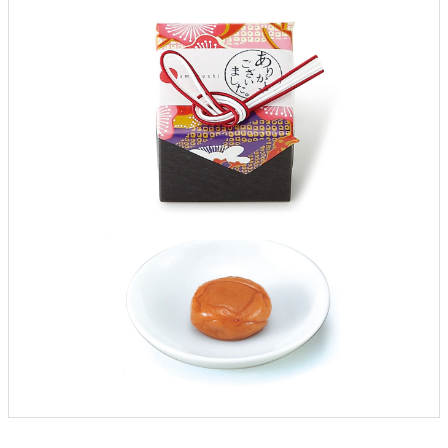
クロックギフト
ペーパーアイテム
DIY用品
引菓子
引出物ギフト
カタログギフト
ブライダルバッグ
演出用品
内祝い 出産祝い
季節イベント特集
会社概要