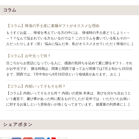
コラム
【コラム】帰省の手土産に素麺ギフトがオススメな理由
もうすぐお盆…、帰省を考えている方の中には、 帰省時の手土産どうしよう～～
～？？なんて悩まれている方もいるのでは？ このコラムを書いている私もその一
人だったりします（笑） 悩みに悩んだ末、私がオススメさせていただく帰省の […]
【コラム】お中元って何？
日ごろからお世話になっている人に、感謝の気持ちを込めて夏に贈るギフト…それ
がお中元です。 贈る時期は、関東と関西で違っており関東では7月上旬から15日頃
まで、関西では、7月中旬から8月15日頃という地域差があります。 お […]
【コラム】内祝いってそもそも何？
【コラム】内祝いってそもそも何？ 内祝いの意味 本来は、喜びを分かち合おうと
いう趣旨で、慶び事があった時に配るものでしたが 近年では、いただいたお祝い
に対するお返しという意味合いが強くなってきています。 披露宴の列席者に […]
シェアボタン