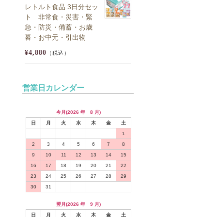
レトルト食品 3日分セッ
ト 非常食・災害・緊
急・防災・備蓄・お歳
暮・お中元・引出物
¥4,880
（税込）
営業日カレンダー
今月(2026 年 8 月)
日
月
火
水
木
金
土
1
2
3
4
5
6
7
8
9
10
11
12
13
14
15
16
17
18
19
20
21
22
23
24
25
26
27
28
29
30
31
翌月(2026 年 9 月)
日
月
火
水
木
金
土