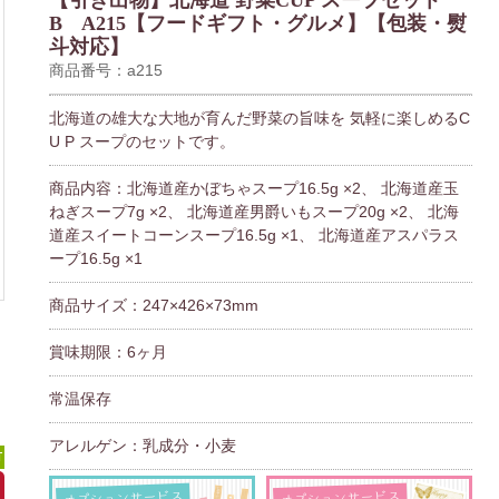
【引き出物】北海道 野菜CUP スープセット
B A215【フードギフト・グルメ】【包装・熨
斗対応】
商品番号：a215
北海道の雄大な大地が育んだ野菜の旨味を 気軽に楽しめるC
U P スープのセットです。
商品内容：北海道産かぼちゃスープ16.5g ×2、 北海道産玉
ねぎスープ7g ×2、 北海道産男爵いもスープ20g ×2、 北海
道産スイートコーンスープ16.5g ×1、 北海道産アスパラス
ープ16.5g ×1
商品サイズ：247×426×73mm
賞味期限：6ヶ月
常温保存
アレルゲン：乳成分・小麦
可