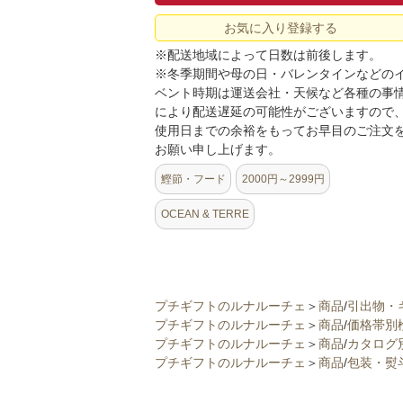
お気に入り登録する
※配送地域によって日数は前後します。
※冬季期間や母の日・バレンタインなどの
ベント時期は運送会社・天候など各種の事
により配送遅延の可能性がございますので
使用日までの余裕をもってお早目のご注文
お願い申し上げます。
鰹節・フード
2000円～2999円
OCEAN & TERRE
プチギフトのルナルーチェ
＞
商品
/
引出物・
プチギフトのルナルーチェ
＞
商品
/
価格帯別
プチギフトのルナルーチェ
＞
商品
/
カタログ
プチギフトのルナルーチェ
＞
商品
/
包装・熨