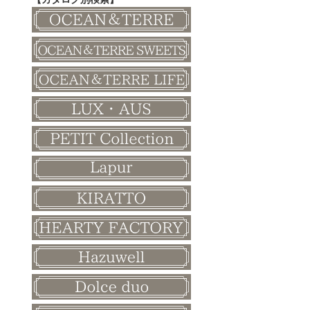
その他
和風ボード
その他
クリスマス
バレンタイン
ホワイトデー
母の日
父の日
敬老の日