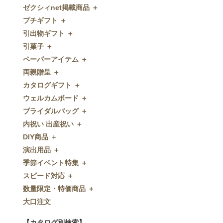
ゼクシィnet掲載商品 ＋
プチギフト ＋
ゼクシィnet掲載商品
引出物ギフト ＋
プチギフト
引菓子 ＋
ウェルカムプチギフト
引出物ギフト
ペーパーアイテム ＋
アメニティ
グラス
引菓子
両親贈呈 ＋
キャンディー・金平糖
タオル・石鹸・名披露目
バウムクーヘン
ペーパーアイテム
カタログギフト ＋
クッキー
ディズニーギフト
洋菓子
招待状
両親贈呈
ウェルカムボード ＋
スプーン
今治タオル
和菓子
席次表
ディズニーウェイトドール
カタログギフト
ブライダルバッグ ＋
チョコレート
引出物セット
FLAVOR
席札
ウェイトベア
OCEAN&TERRE GOURMET
ウェルカムボード
内祝い 出産祝い ＋
ディズニー
和食器
付箋・メッセージカード
子育て卒業証書
SHIKISAI ONE
カラーステンドグラス調
ブライダルバッグ
DIY商品 ＋
ドラジェ
名入れ贈呈品
印刷代行
クロックギフト
Grace
ガラス
内祝い 出産祝い
演出用品 ＋
プチタオル
特選ギフト
ディズニーシリーズ
フラワータイプ
DIY商品
季節イベント特集 ＋
席札立て
珈琲・紅茶
ペンダントクロック
演出用品
スピード対応 ＋
耳かき＆ぺん
鰹節・フード
ミラー
リングピロー
季節イベント特集
数量限定・特価商品 ＋
紅茶＆コーヒー
メッセージパズル
ブーケプルズ
サクラ
スピード対応
大口注文
和風プチギフト
似顔絵
結婚証明書
クローバー
即日お急ぎ発送
数量限定・特価商品
エシカルプチギフト
名詩
ゲストブック
ハロウィン
特急名入れ製造
【カタログ別検索】