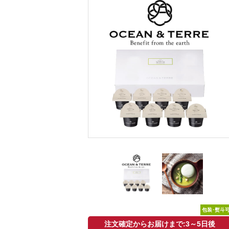
包装･熨斗
注文確定からお届けまで:3～5日後