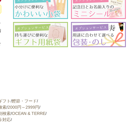
イ
情
、
を
ギフト
/
鰹節・フード
/
検索
/
2000円～2999円
/
別検索
/
OCEAN & TERRE
/
斗対応
/