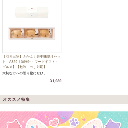
【引き出物】ぷかふぐ最中味噌汁セッ
ト A329【味噌汁・フードギフト・
グルメ】【包装・のし対応】
大切な方への贈り物にぜひ。
¥1,080
オススメ特集