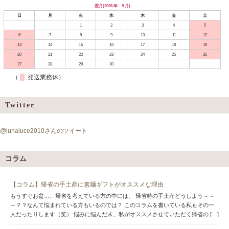
翌月(2026 年 9 月)
日
月
火
水
木
金
土
1
2
3
4
5
6
7
8
9
10
11
12
13
14
15
16
17
18
19
20
21
22
23
24
25
26
27
28
29
30
（
発送業務休）
Twitter
@lunaluce2010さんのツイート
コラム
【コラム】帰省の手土産に素麺ギフトがオススメな理由
もうすぐお盆…、帰省を考えている方の中には、 帰省時の手土産どうしよう～～
～？？なんて悩まれている方もいるのでは？ このコラムを書いている私もその一
人だったりします（笑） 悩みに悩んだ末、私がオススメさせていただく帰省の […]