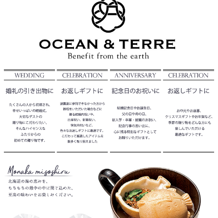
クロックギフト
ペーパーアイテム
DIY用品
引菓子
引出物ギフト
カタログギフト
ブライダルバッグ
演出用品
内祝い 出産祝い
季節イベント特集
会社概要