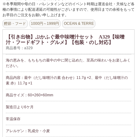
※冬季期間や母の日・バレンタインなどのイベント時期は運送会社・天候など各
種の事情により配送遅延の可能性がございますので、使用日までの余裕をもって
お早目のご注文をお願い申し上げます。
鰹節・フード
1000円～1999円
OCEAN & TERRE
【引き出物】ぷかふぐ最中味噌汁セット A329【味噌
汁・フードギフト・グルメ】【包装・のし対応】
商品番号：a329
海の恵みを、もちもちの最中の中に閉じ込めた、至高の味わいをお楽しみく
ださい。
商品内容：最中（だし味噌汁の素 合わせ）11.7g ×2、最中（だし味噌汁の
素 赤）11.7g ×1
商品サイズ：60×260×60mm
製造日より6ケ月
常温保存
アレルゲン：乳成分・小麦