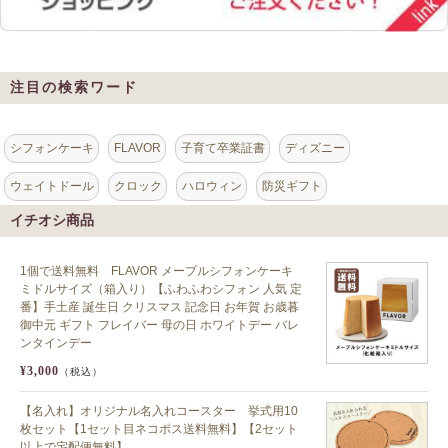
注目の検索ワード
シフォンケーキ
FLAVOR
子育て卒業証書
ディズニー
ウェイトドール
クロック
ハロウィン
防災ギフト
イチオシ商品
1個で送料無料 FLAVOR メープルシフォンケーキ
ミドルサイズ（箱入り）【ふわふわシフォン 人気 定
番】手土産 誕生日 クリスマス 記念日 お年賀 お歳暮
御中元 ギフト フレイバー 母の日 ホワイトデー バレ
ンタインデー
¥3,000
（税込）
【名入れ】オリジナル名入れコースター 挙式用10
枚セット【1セット目ネコポス送料無料】【2セット
以上で宅配便無料】