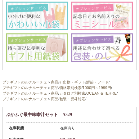
プチギフトのルナルーチェ
＞
商品
/
引出物・ギフト
/
鰹節・フード
/
プチギフトのルナルーチェ
＞
商品
/
価格帯別検索
/
1000円～1999円
/
プチギフトのルナルーチェ
＞
商品
/
カタログ別検索
/
OCEAN & TERRE
/
プチギフトのルナルーチェ
＞
商品
/
包装・熨斗対応
/
ぷかふぐ最中味噌汁セット A329
在庫状態
在庫有り