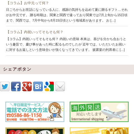
【コラム】お中元って何？
日ごろからお世話になっている人に、感謝の気持ちを込めて夏に贈るギフト…それ
がお中元です。 贈る時期は、関東と関西で違っており関東では7月上旬から15日頃
まで、関西では、7月中旬から8月15日頃という地域差があります。 お […]
【コラム】内祝いってそもそも何？
【コラム】内祝いってそもそも何？ 内祝いの意味 本来は、喜びを分かち合おうと
いう趣旨で、慶び事があった時に配るものでしたが 近年では、いただいたお祝い
に対するお返しという意味合いが強くなってきています。 披露宴の列席者に […]
シェアボタン