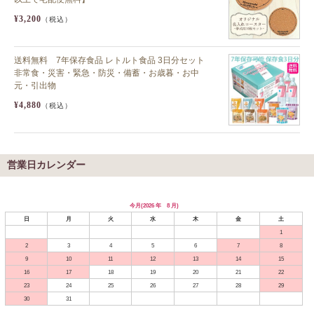
¥3,200
（税込）
送料無料 7年保存食品 レトルト食品 3日分セット
非常食・災害・緊急・防災・備蓄・お歳暮・お中
元・引出物
¥4,880
（税込）
営業日カレンダー
今月(2026 年 8 月)
日
月
火
水
木
金
土
1
2
3
4
5
6
7
8
9
10
11
12
13
14
15
16
17
18
19
20
21
22
23
24
25
26
27
28
29
30
31