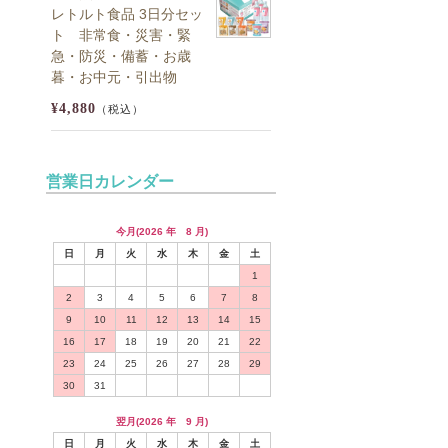
レトルト食品 3日分セッ
ト 非常食・災害・緊
急・防災・備蓄・お歳
暮・お中元・引出物
¥4,880
（税込）
営業日カレンダー
今月(2026 年 8 月)
日
月
火
水
木
金
土
1
2
3
4
5
6
7
8
9
10
11
12
13
14
15
16
17
18
19
20
21
22
23
24
25
26
27
28
29
30
31
翌月(2026 年 9 月)
日
月
火
水
木
金
土