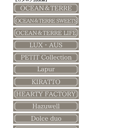
その他
和風ボード
その他
クリスマス
バレンタイン
ホワイトデー
母の日
父の日
敬老の日