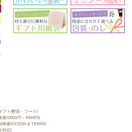
可
イ
情
、
を
ギフト
/
鰹節・フード
/
検索
/
3000円～4999円
/
別検索
/
OCEAN & TERRE
/
斗対応
/