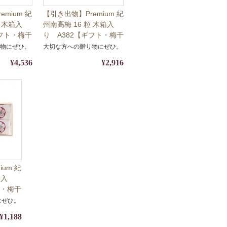
mium 紀
【引き出物】Premium 紀
粒 木箱入
州南高梅 16 粒 木箱入
ギフト・梅干
り A382【ギフト・梅干
熨斗対応】
し】【包装・熨斗対応】
り物にぜひ。
大切な方への贈り物にぜひ。
¥4,536
¥2,916
um 紀
箱入
ト・梅干
対応】
にぜひ。
¥1,188