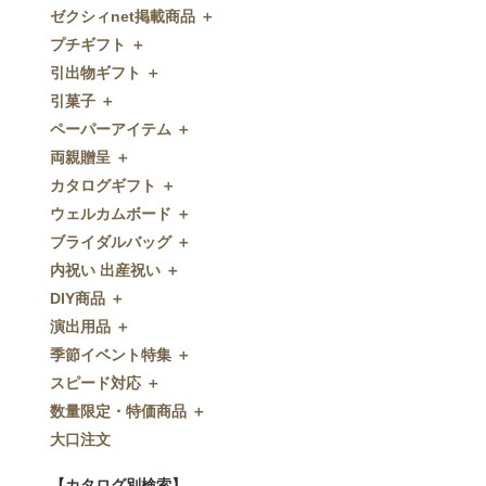
ゼクシィnet掲載商品 ＋
プチギフト ＋
ゼクシィnet掲載商品
引出物ギフト ＋
プチギフト
引菓子 ＋
ウェルカムプチギフト
引出物ギフト
ペーパーアイテム ＋
アメニティ
グラス
引菓子
両親贈呈 ＋
キャンディー・金平糖
タオル・石鹸・名披露目
バウムクーヘン
ペーパーアイテム
カタログギフト ＋
クッキー
ディズニーギフト
洋菓子
招待状
両親贈呈
ウェルカムボード ＋
スプーン
今治タオル
和菓子
席次表
ディズニーウェイトドール
カタログギフト
ブライダルバッグ ＋
チョコレート
引出物セット
FLAVOR
席札
ウェイトベア
OCEAN&TERRE GOURMET
ウェルカムボード
内祝い 出産祝い ＋
ディズニー
和食器
付箋・メッセージカード
子育て卒業証書
SHIKISAI ONE
カラーステンドグラス調
ブライダルバッグ
DIY商品 ＋
ドラジェ
名入れ贈呈品
印刷代行
クロックギフト
Grace
ガラス
内祝い 出産祝い
演出用品 ＋
プチタオル
特選ギフト
ディズニーシリーズ
フラワータイプ
DIY商品
季節イベント特集 ＋
席札立て
珈琲・紅茶
ペンダントクロック
演出用品
スピード対応 ＋
耳かき＆ぺん
鰹節・フード
ミラー
リングピロー
季節イベント特集
数量限定・特価商品 ＋
紅茶＆コーヒー
メッセージパズル
ブーケプルズ
サクラ
スピード対応
大口注文
和風プチギフト
似顔絵
結婚証明書
クローバー
即日お急ぎ発送
数量限定・特価商品
エシカルプチギフト
名詩
ゲストブック
ハロウィン
特急名入れ製造
【カタログ別検索】