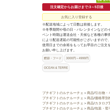
包装･熨斗
注文確定からお届けまで:3～5日後
お気に入り登録する
※配送地域によって日数は前後します。
※冬季期間や母の日・バレンタインなどの
ベント時期は運送会社・天候など各種の事
により配送遅延の可能性がございますので
使用日までの余裕をもってお早目のご注文
お願い申し上げます。
鰹節・フード
3000円～4999円
OCEAN & TERRE
プチギフトのルナルーチェ
＞
商品
/
引出物・
プチギフトのルナルーチェ
＞
商品
/
価格帯別
プチギフトのルナルーチェ
＞
商品
/
カタログ
プチギフトのルナルーチェ
＞
商品
/
包装・熨