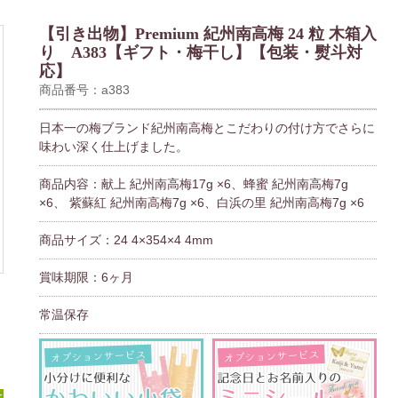
【引き出物】Premium 紀州南高梅 24 粒 木箱入
り A383【ギフト・梅干し】【包装・熨斗対
応】
商品番号：a383
日本一の梅ブランド紀州南高梅とこだわりの付け方でさらに
味わい深く仕上げました。
商品内容：献上 紀州南高梅17g ×6、蜂蜜 紀州南高梅7g
×6、 紫蘇紅 紀州南高梅7g ×6、白浜の里 紀州南高梅7g ×6
商品サイズ：24 4×354×4 4mm
賞味期限：6ヶ月
常温保存