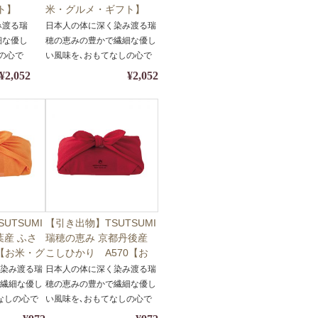
ト】
米・グルメ・ギフト】
】
【包装・熨斗対応】
み渡る瑞
日本人の体に深く染み渡る瑞
細な優し
穂の恵みの豊かで繊細な優し
の心で
い風味を､おもてなしの心で
包みました｡
¥2,052
¥2,052
UTSUMI
【引き出物】TSUTSUMI
葉産 ふさ
瑞穂の恵み 京都丹後産
1【お米・グ
こしひかり A570【お
】
米・グルメ・ギフト】
く染み渡る瑞
日本人の体に深く染み渡る瑞
で繊細な優し
穂の恵みの豊かで繊細な優し
なしの心で
い風味を､おもてなしの心で
包みました｡