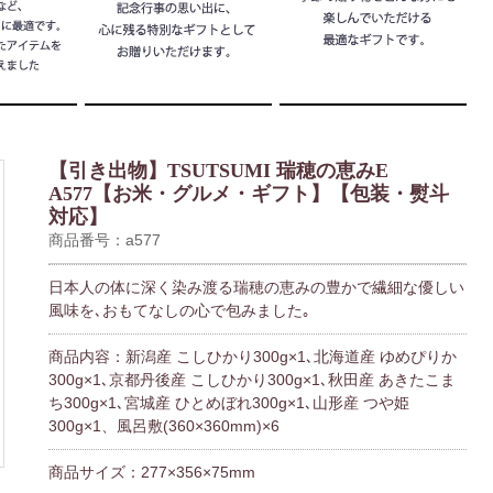
【引き出物】TSUTSUMI 瑞穂の恵みE
A577【お米・グルメ・ギフト】【包装・熨斗
対応】
商品番号：a577
日本人の体に深く染み渡る瑞穂の恵みの豊かで繊細な優しい
風味を､おもてなしの心で包みました｡
商品内容：新潟産 こしひかり300g×1､北海道産 ゆめぴりか
300g×1､京都丹後産 こしひかり300g×1､秋田産 あきたこま
ち300g×1､宮城産 ひとめぼれ300g×1､山形産 つや姫
300g×1、風呂敷(360×360mm)×6
商品サイズ：277×356×75mm