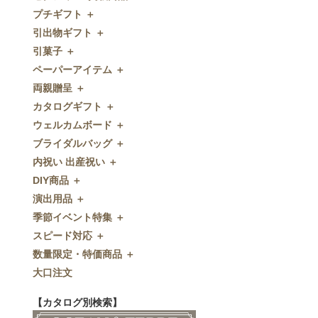
プチギフト ＋
ゼクシィnet掲載商品
引出物ギフト ＋
プチギフト
引菓子 ＋
ウェルカムプチギフト
引出物ギフト
ペーパーアイテム ＋
アメニティ
グラス
引菓子
両親贈呈 ＋
キャンディー・金平糖
タオル・石鹸・名披露目
バウムクーヘン
ペーパーアイテム
カタログギフト ＋
クッキー
ディズニーギフト
洋菓子
招待状
両親贈呈
ウェルカムボード ＋
スプーン
今治タオル
和菓子
席次表
ディズニーウェイトドール
カタログギフト
ブライダルバッグ ＋
チョコレート
引出物セット
FLAVOR
席札
ウェイトベア
OCEAN&TERRE GOURMET
ウェルカムボード
内祝い 出産祝い ＋
ディズニー
和食器
付箋・メッセージカード
子育て卒業証書
SHIKISAI ONE
カラーステンドグラス調
ブライダルバッグ
DIY商品 ＋
ドラジェ
名入れ贈呈品
印刷代行
クロックギフト
Grace
ガラス
内祝い 出産祝い
演出用品 ＋
プチタオル
特選ギフト
ディズニーシリーズ
フラワータイプ
DIY商品
季節イベント特集 ＋
席札立て
珈琲・紅茶
ペンダントクロック
演出用品
スピード対応 ＋
耳かき＆ぺん
鰹節・フード
ミラー
リングピロー
季節イベント特集
数量限定・特価商品 ＋
紅茶＆コーヒー
メッセージパズル
ブーケプルズ
サクラ
スピード対応
大口注文
和風プチギフト
似顔絵
結婚証明書
クローバー
即日お急ぎ発送
数量限定・特価商品
エシカルプチギフト
名詩
ゲストブック
ハロウィン
特急名入れ製造
【カタログ別検索】
その他
和風ボード
その他
クリスマス