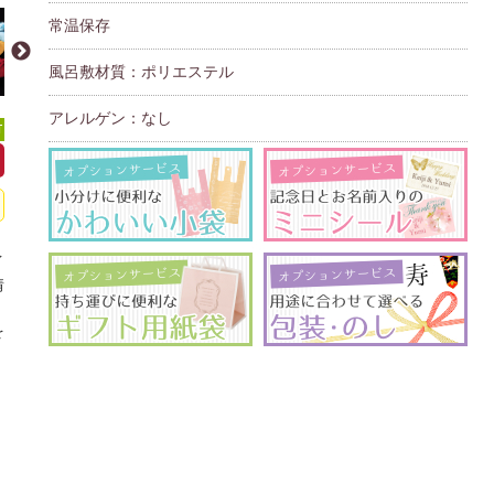
常温保存
風呂敷材質：ポリエステル
アレルゲン：なし
可
イ
情
、
を