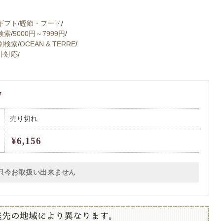
ギフト
/
鰹節・フード
/
検索
/
5000円～7999円
/
別検索
/
OCEAN & TERRE
/
斗対応
/
7
売り切れ
¥6,156
只今お取扱い出来ません