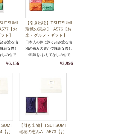
UTSUMI
【引き出物】TSUTSUMI
577【お
瑞穂の恵みD A576【お
ギフト】
米・グルメ・ギフト】
対応】
【包装・熨斗対応】
く染み渡る瑞
日本人の体に深く染み渡る瑞
で繊細な優し
穂の恵みの豊かで繊細な優し
なしの心で
い風味を､おもてなしの心で
包みました｡
¥6,156
¥3,996
SUMI
【引き出物】TSUTSUMI
74【お
瑞穂の恵みA A573【お