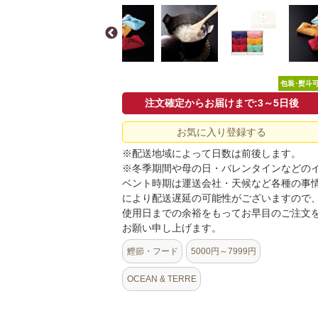
包装･熨斗
注文確定からお届けまで:3～5日後
お気に入り登録する
※配送地域によって日数は前後します。
※冬季期間や母の日・バレンタインなどの
ベント時期は運送会社・天候など各種の事
により配送遅延の可能性がございますので
使用日までの余裕をもってお早目のご注文
お願い申し上げます。
鰹節・フード
5000円～7999円
OCEAN & TERRE