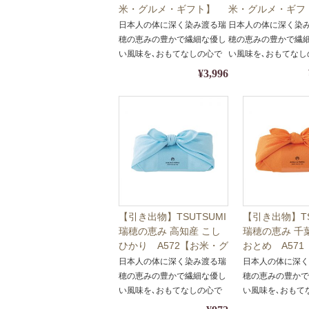
米・グルメ・ギフト】
米・グルメ・ギフ
【包装・熨斗対応】
【包装・熨斗対応
日本人の体に深く染み渡る瑞
日本人の体に深く染
穂の恵みの豊かで繊細な優し
穂の恵みの豊かで繊
い風味を､おもてなしの心で
い風味を､おもてなし
包みました｡
包みました｡
¥3,996
【引き出物】TSUTSUMI
【引き出物】TS
瑞穂の恵み 高知産 こし
瑞穂の恵み 千
ひかり A572【お米・グ
おとめ A57
ルメ・ギフト】
ルメ・ギフト
日本人の体に深く染み渡る瑞
日本人の体に深
穂の恵みの豊かで繊細な優し
穂の恵みの豊か
い風味を､おもてなしの心で
い風味を､おもて
包みました｡
包みました｡