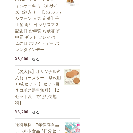
ォンケーキ ミドルサイ
ズ（箱入り）【ふわふわ
シフォン 人気 定番】手
土産 誕生日 クリスマス
記念日 お年賀 お歳暮 御
中元 ギフト フレイバー
母の日 ホワイトデー バ
レンタインデー
¥3,000
（税込）
【名入れ】オリジナル名
入れコースター 挙式用
10枚セット【1セット目
ネコポス送料無料】【2
セット以上で宅配便無
料】
¥3,200
（税込）
送料無料 7年保存食品
レトルト食品 3日分セッ