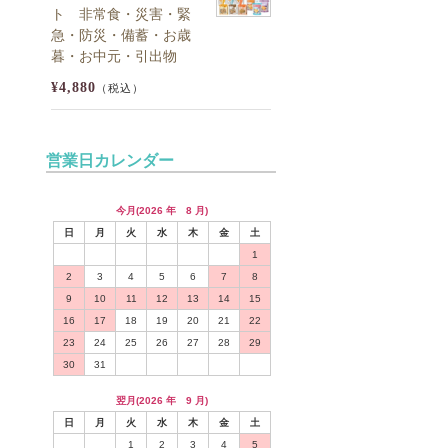
ト 非常食・災害・緊
急・防災・備蓄・お歳
暮・お中元・引出物
¥4,880
（税込）
営業日カレンダー
今月(2026 年 8 月)
日
月
火
水
木
金
土
1
2
3
4
5
6
7
8
9
10
11
12
13
14
15
16
17
18
19
20
21
22
23
24
25
26
27
28
29
30
31
翌月(2026 年 9 月)
日
月
火
水
木
金
土
1
2
3
4
5