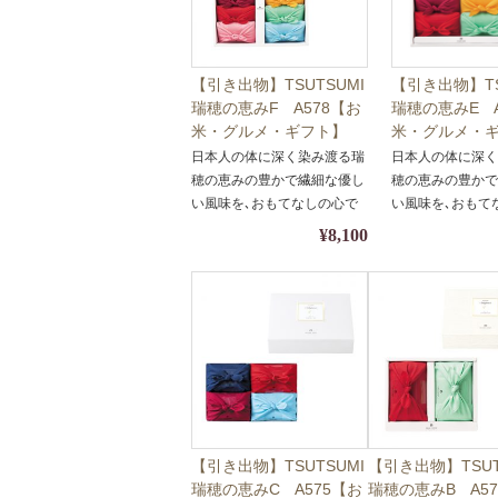
【引き出物】TSUTSUMI
【引き出物】TS
瑞穂の恵みF A578【お
瑞穂の恵みE A
米・グルメ・ギフト】
米・グルメ・
【包装・熨斗対応】
【包装・熨斗
日本人の体に深く染み渡る瑞
日本人の体に深
穂の恵みの豊かで繊細な優し
穂の恵みの豊か
い風味を､おもてなしの心で
い風味を､おもて
包みました｡
包みました｡
¥8,100
【引き出物】TSUTSUMI
【引き出物】TSUT
瑞穂の恵みC A575【お
瑞穂の恵みB A5