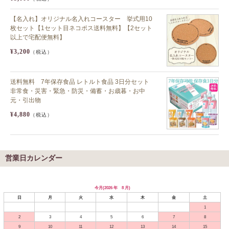
【名入れ】オリジナル名入れコースター 挙式用10
枚セット【1セット目ネコポス送料無料】【2セット
以上で宅配便無料】
¥3,200
（税込）
送料無料 7年保存食品 レトルト食品 3日分セット
非常食・災害・緊急・防災・備蓄・お歳暮・お中
元・引出物
¥4,880
（税込）
営業日カレンダー
今月(2026 年 8 月)
日
月
火
水
木
金
土
1
2
3
4
5
6
7
8
9
10
11
12
13
14
15