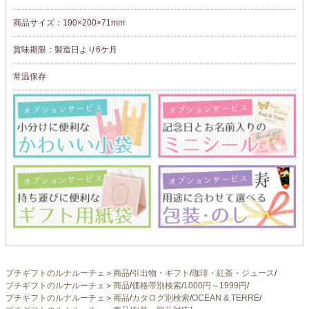
商品サイズ：190×200×71mm
賞味期限：製造日より6ケ月
常温保存
プチギフトのルナルーチェ
＞
商品
/
引出物・ギフト
/
珈琲・紅茶・ジュース
/
プチギフトのルナルーチェ
＞
商品
/
価格帯別検索
/
1000円～1999円
/
プチギフトのルナルーチェ
＞
商品
/
カタログ別検索
/
OCEAN & TERRE
/