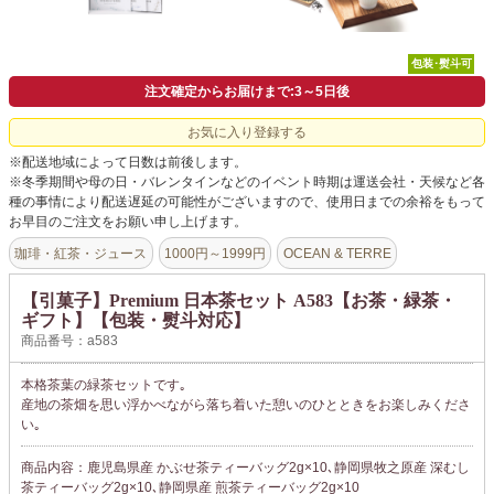
包装･熨斗可
注文確定からお届けまで:3～5日後
お気に入り登録する
※配送地域によって日数は前後します。
※冬季期間や母の日・バレンタインなどのイベント時期は運送会社・天候など各
種の事情により配送遅延の可能性がございますので、使用日までの余裕をもって
お早目のご注文をお願い申し上げます。
珈琲・紅茶・ジュース
1000円～1999円
OCEAN & TERRE
【引菓子】Premium 日本茶セット A583【お茶・緑茶・
ギフト】【包装・熨斗対応】
商品番号：a583
本格茶葉の緑茶セットです｡
産地の茶畑を思い浮かべながら落ち着いた憩いのひとときをお楽しみくださ
い｡
商品内容：鹿児島県産 かぶせ茶ティーバッグ2g×10､静岡県牧之原産 深むし
茶ティーバッグ2g×10､静岡県産 煎茶ティーバッグ2g×10