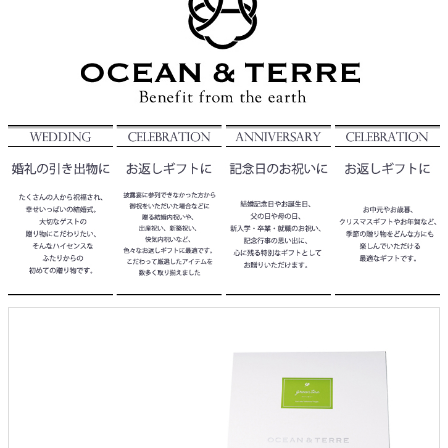
クロックギフト
ペーパーアイテム
DIY用品
引菓子
引出物ギフト
カタログギフト
ブライダルバッグ
演出用品
内祝い 出産祝い
季節イベント特集
会社概要