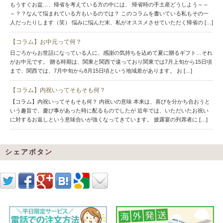
もうすぐお盆…、帰省を考えている方の中には、 帰省時の手土産どうしよう～～
～？？なんて悩まれている方もいるのでは？ このコラムを書いている私もその一
人だったりします（笑） 悩みに悩んだ末、私がオススメさせていただく帰省の […]
【コラム】お中元って何？
日ごろからお世話になっている人に、感謝の気持ちを込めて夏に贈るギフト…それ
がお中元です。 贈る時期は、関東と関西で違っており関東では7月上旬から15日頃
まで、関西では、7月中旬から8月15日頃という地域差があります。 お […]
【コラム】内祝いってそもそも何？
【コラム】内祝いってそもそも何？ 内祝いの意味 本来は、喜びを分かち合おうと
いう趣旨で、慶び事があった時に配るものでしたが 近年では、いただいたお祝い
に対するお返しという意味合いが強くなってきています。 披露宴の列席者に […]
シェアボタン