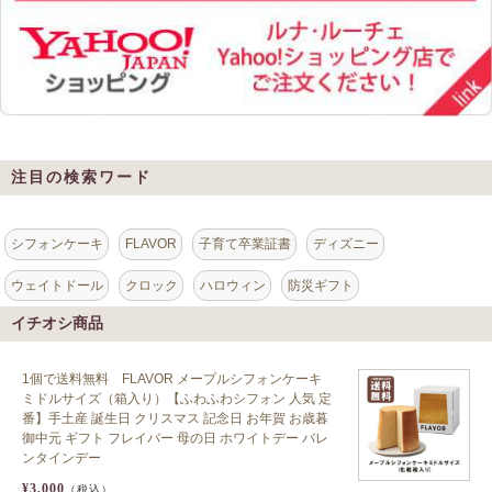
注目の検索ワード
シフォンケーキ
FLAVOR
子育て卒業証書
ディズニー
ウェイトドール
クロック
ハロウィン
防災ギフト
イチオシ商品
1個で送料無料 FLAVOR メープルシフォンケーキ
ミドルサイズ（箱入り）【ふわふわシフォン 人気 定
番】手土産 誕生日 クリスマス 記念日 お年賀 お歳暮
御中元 ギフト フレイバー 母の日 ホワイトデー バレ
ンタインデー
¥3,000
（税込）