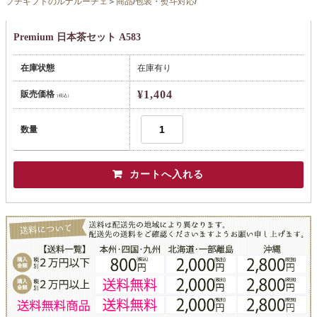
プチギフトのルナルーチェ
＞
商品
/
包装・熨斗対応
/
Premium 日本茶セット A583
在庫状態
在庫有り
¥1,404
販売価格
（税込）
数量