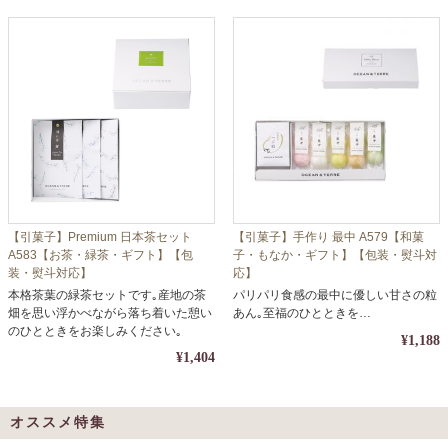
【引菓子】Premium 日本茶セット
【引菓子】手作り 最中 A579【和菓
A583【お茶・緑茶・ギフト】【包
子・もなか・ギフト】【包装・熨斗対
装・熨斗対応】
応】
本格茶葉の緑茶セットです｡産地の茶
パリパリ食感の最中に優しい甘さの粒
畑を思い浮かべながら落ち着いた憩い
あん｡至福のひとときを…
のひとときをお楽しみください｡
¥1,188
¥1,404
オススメ特集