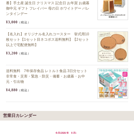
番】手土産 誕生日 クリスマス 記念日 お年賀 お歳暮
御中元 ギフト フレイバー 母の日 ホワイトデー バレ
ンタインデー
¥3,000
（税込）
【名入れ】オリジナル名入れコースター 挙式用10
枚セット【1セット目ネコポス送料無料】【2セット
以上で宅配便無料】
¥3,200
（税込）
送料無料 7年保存食品 レトルト食品 3日分セット
非常食・災害・緊急・防災・備蓄・お歳暮・お中
元・引出物
¥4,880
（税込）
営業日カレンダー
今月(2026 年 8 月)