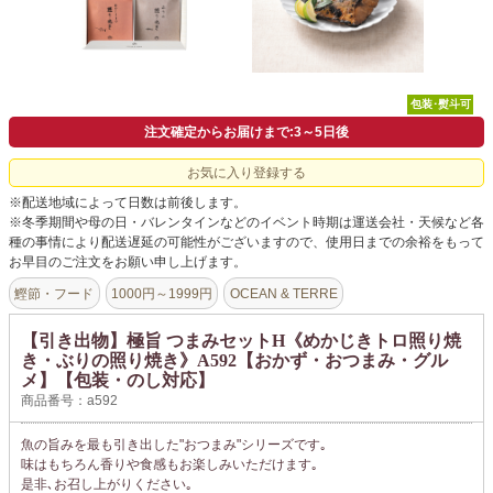
包装･熨斗可
注文確定からお届けまで:3～5日後
お気に入り登録する
※配送地域によって日数は前後します。
※冬季期間や母の日・バレンタインなどのイベント時期は運送会社・天候など各
種の事情により配送遅延の可能性がございますので、使用日までの余裕をもって
お早目のご注文をお願い申し上げます。
鰹節・フード
1000円～1999円
OCEAN & TERRE
【引き出物】極旨 つまみセットH《めかじきトロ照り焼
き・ぶりの照り焼き》A592【おかず・おつまみ・グル
メ】【包装・のし対応】
商品番号：a592
魚の旨みを最も引き出した"おつまみ"シリーズです｡
味はもちろん香りや食感もお楽しみいただけます｡
是非､お召し上がりください｡