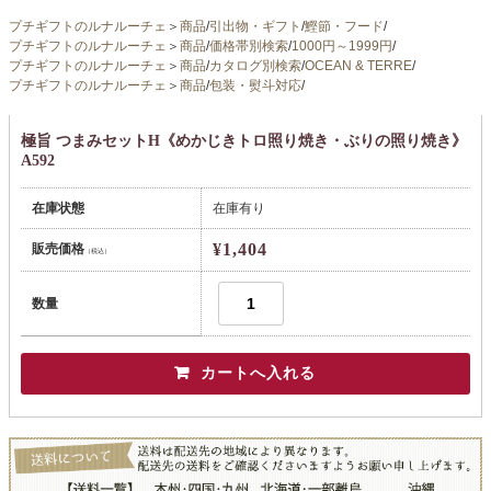
プチギフトのルナルーチェ
＞
商品
/
引出物・ギフト
/
鰹節・フード
/
プチギフトのルナルーチェ
＞
商品
/
価格帯別検索
/
1000円～1999円
/
プチギフトのルナルーチェ
＞
商品
/
カタログ別検索
/
OCEAN & TERRE
/
プチギフトのルナルーチェ
＞
商品
/
包装・熨斗対応
/
極旨 つまみセットH《めかじきトロ照り焼き・ぶりの照り焼き》
A592
在庫状態
在庫有り
¥1,404
販売価格
（税込）
数量