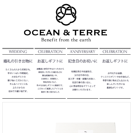
クロックギフト
ペーパーアイテム
DIY用品
引菓子
引出物ギフト
カタログギフト
ブライダルバッグ
演出用品
内祝い 出産祝い
季節イベント特集
会社概要