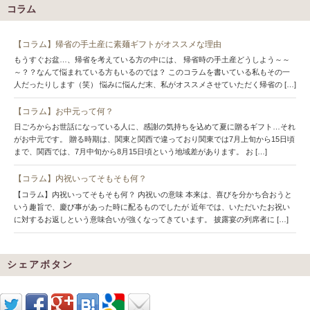
コラム
【コラム】帰省の手土産に素麺ギフトがオススメな理由
もうすぐお盆…、帰省を考えている方の中には、 帰省時の手土産どうしよう～～
～？？なんて悩まれている方もいるのでは？ このコラムを書いている私もその一
人だったりします（笑） 悩みに悩んだ末、私がオススメさせていただく帰省の […]
【コラム】お中元って何？
日ごろからお世話になっている人に、感謝の気持ちを込めて夏に贈るギフト…それ
がお中元です。 贈る時期は、関東と関西で違っており関東では7月上旬から15日頃
まで、関西では、7月中旬から8月15日頃という地域差があります。 お […]
【コラム】内祝いってそもそも何？
【コラム】内祝いってそもそも何？ 内祝いの意味 本来は、喜びを分かち合おうと
いう趣旨で、慶び事があった時に配るものでしたが 近年では、いただいたお祝い
に対するお返しという意味合いが強くなってきています。 披露宴の列席者に […]
シェアボタン