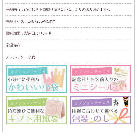
商品内容：めかじきトロ照り焼き1切×1、ぶりの照り焼き1切×1
商品サイズ：140×255×45mm
賞味期限：製造日より6ケ月
常温保存
アレルゲン：小麦