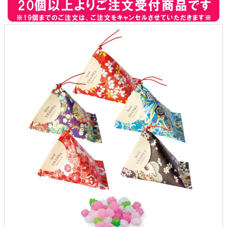
クロックギフト
ペーパーアイテム
DIY用品
引菓子
引出物ギフト
カタログギフト
ブライダルバッグ
演出用品
内祝い 出産祝い
季節イベント特集
会社概要