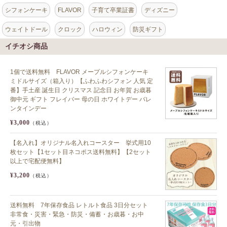
シフォンケーキ
FLAVOR
子育て卒業証書
ディズニー
ウェイトドール
クロック
ハロウィン
防災ギフト
イチオシ商品
1個で送料無料 FLAVOR メープルシフォンケーキ
ミドルサイズ（箱入り）【ふわふわシフォン 人気 定
番】手土産 誕生日 クリスマス 記念日 お年賀 お歳暮
御中元 ギフト フレイバー 母の日 ホワイトデー バレ
ンタインデー
¥3,000
（税込）
【名入れ】オリジナル名入れコースター 挙式用10
枚セット【1セット目ネコポス送料無料】【2セット
以上で宅配便無料】
¥3,200
（税込）
送料無料 7年保存食品 レトルト食品 3日分セット
非常食・災害・緊急・防災・備蓄・お歳暮・お中
元・引出物