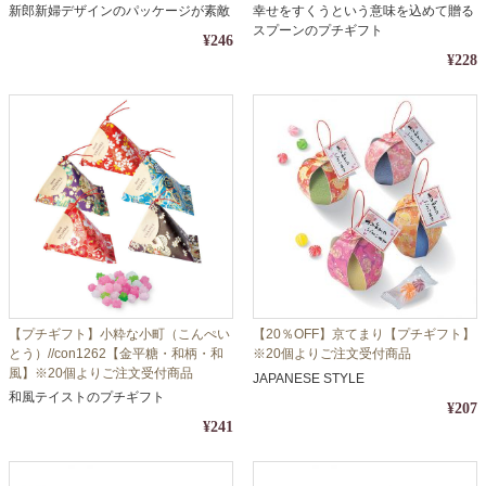
付商品
品
新郎新婦デザインのパッケージが素敵
幸せをすくうという意味を込めて贈る
スプーンのプチギフト
¥246
¥228
【プチギフト】小粋な小町（こんぺい
【20％OFF】京てまり【プチギフト】
とう）//con1262【金平糖・和柄・和
※20個よりご注文受付商品
風】※20個よりご注文受付商品
JAPANESE STYLE
和風テイストのプチギフト
¥207
¥241