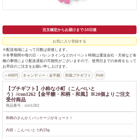
よくあるご質問
ドメイン指定受信について
無料サンプル・資料請求
注文確定からお届けまで:10日後
お問合せ
お気に入り登録する
※配送地域によって日数は前後します。
※冬季期間や母の日・バレンタインなどのイベント時期は運送会社・天候など各
種の事情により配送遅延の可能性がございますので、使用日までの余裕をもって
お早目のご注文をお願い申し上げます。
～499円
キャンディー・金平糖
和風プチギフト
Petit
【プチギフト】小粋な小町（こんぺいと
う）//con1262【金平糖・和柄・和風】※20個よりご注文
受付商品
商品番号：con1262
和柄のさんかくパッケージがキュート！
内容：こんぺいとう約15g