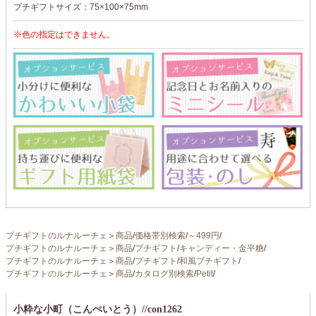
プチギフトサイズ：75×100×75mm
※色の指定はできません。
プチギフトのルナルーチェ
＞
商品
/
価格帯別検索
/
～499円
/
プチギフトのルナルーチェ
＞
商品
/
プチギフト
/
キャンディー・金平糖
/
プチギフトのルナルーチェ
＞
商品
/
プチギフト
/
和風プチギフト
/
プチギフトのルナルーチェ
＞
商品
/
カタログ別検索
/
Petit
/
小粋な小町（こんぺいとう）//con1262