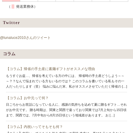
（
発送業務休）
Twitter
@lunaluce2010さんのツイート
コラム
【コラム】帰省の手土産に素麺ギフトがオススメな理由
もうすぐお盆…、帰省を考えている方の中には、 帰省時の手土産どうしよう～～
～？？なんて悩まれている方もいるのでは？ このコラムを書いている私もその一
人だったりします（笑） 悩みに悩んだ末、私がオススメさせていただく帰省の […]
【コラム】お中元って何？
日ごろからお世話になっている人に、感謝の気持ちを込めて夏に贈るギフト…それ
がお中元です。 贈る時期は、関東と関西で違っており関東では7月上旬から15日頃
まで、関西では、7月中旬から8月15日頃という地域差があります。 お […]
【コラム】内祝いってそもそも何？