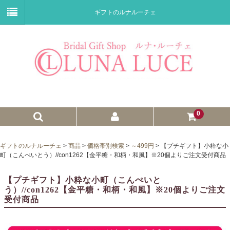
ギフトのルナルーチェ
0
ゼクシィnet掲載商品
ギフトのルナルーチェ
>
商品
>
価格帯別検索
>
～499円
>
【プチギフト】小粋な小
町（こんぺいとう）//con1262【金平糖・和柄・和風】※20個よりご注文受付商品
プチギフト
【プチギフト】小粋な小町（こんぺいと
ウェイトドール
う）//con1262【金平糖・和柄・和風】※20個よりご注文
受付商品
子育て卒業証書
ウェルカムボード