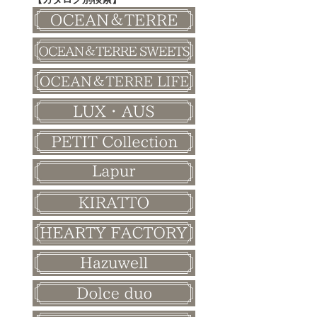
その他
和風ボード
その他
クリスマス
バレンタイン
ホワイトデー
母の日
父の日
敬老の日