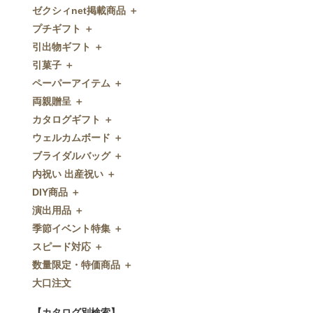
ゼクシィnet掲載商品 ＋
プチギフト ＋
ゼクシィnet掲載商品
引出物ギフト ＋
プチギフト
引菓子 ＋
ウェルカムプチギフト
引出物ギフト
ペーパーアイテム ＋
アメニティ
グラス
引菓子
両親贈呈 ＋
キャンディー・金平糖
タオル・石鹸・名披露目
バウムクーヘン
ペーパーアイテム
カタログギフト ＋
クッキー
ディズニーギフト
洋菓子
招待状
両親贈呈
ウェルカムボード ＋
スプーン
今治タオル
和菓子
席次表
ディズニーウェイトドール
カタログギフト
ブライダルバッグ ＋
チョコレート
引出物セット
FLAVOR
席札
ウェイトベア
OCEAN&TERRE GOURMET
ウェルカムボード
内祝い 出産祝い ＋
ディズニー
和食器
付箋・メッセージカード
子育て卒業証書
SHIKISAI ONE
カラーステンドグラス調
ブライダルバッグ
DIY商品 ＋
ドラジェ
名入れ贈呈品
印刷代行
クロックギフト
Grace
ガラス
内祝い 出産祝い
演出用品 ＋
プチタオル
特選ギフト
ディズニーシリーズ
フラワータイプ
DIY商品
季節イベント特集 ＋
席札立て
珈琲・紅茶
ペンダントクロック
演出用品
スピード対応 ＋
耳かき＆ぺん
鰹節・フード
ミラー
リングピロー
季節イベント特集
数量限定・特価商品 ＋
紅茶＆コーヒー
メッセージパズル
ブーケプルズ
サクラ
スピード対応
大口注文
和風プチギフト
似顔絵
結婚証明書
クローバー
即日お急ぎ発送
数量限定・特価商品
エシカルプチギフト
名詩
ゲストブック
ハロウィン
特急名入れ製造
【カタログ別検索】