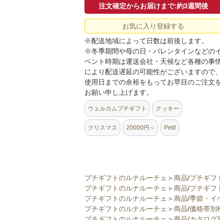
注文確定からお届けまで:約3週間後
お気に入り登録する
※配送地域によって日数は前後します。
※冬季期間や母の日・バレンタインなどの
ベント時期は運送会社・天候など各種の事
により配送遅延の可能性がございますので
使用日までの余裕をもってお早目のご注文
お願い申し上げます。
ウェルカムプチギフト
クッキー
クリスマス
20000円～
Petit
プチギフトのルナルーチェ
＞
商品
/
プチギフ
プチギフトのルナルーチェ
＞
商品
/
プチギフ
プチギフトのルナルーチェ
＞
商品
/
季節・イ
プチギフトのルナルーチェ
＞
商品
/
価格帯別
プチギフトのルナルーチェ
＞
商品
/
カタログ