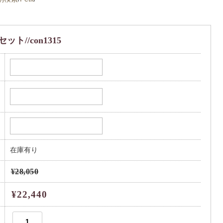
ト//con1315
在庫有り
¥28,050
¥22,440