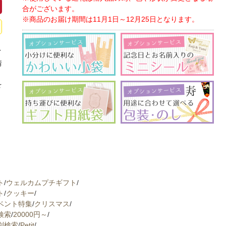
合がございます。
※商品のお届け期間は11月1日～12月25日となります。
イ
情
、
を
ト
/
ウェルカムプチギフト
/
ト
/
クッキー
/
ベント特集
/
クリスマス
/
検索
/
20000円～
/
別検索
/
Petit
/