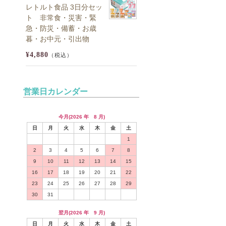
レトルト食品 3日分セッ
ト 非常食・災害・緊
急・防災・備蓄・お歳
暮・お中元・引出物
¥4,880
（税込）
営業日カレンダー
今月(2026 年 8 月)
日
月
火
水
木
金
土
1
2
3
4
5
6
7
8
9
10
11
12
13
14
15
16
17
18
19
20
21
22
23
24
25
26
27
28
29
30
31
翌月(2026 年 9 月)
日
月
火
水
木
金
土