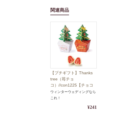
関連商品
【プチギフト】Thanks
tree（苺チョ
コ）//con1225【チョコ
レート・期間限定・クリ
ウィンターウェディングなら
スマス】※20個よりご注
これ！
文受付商品
¥241