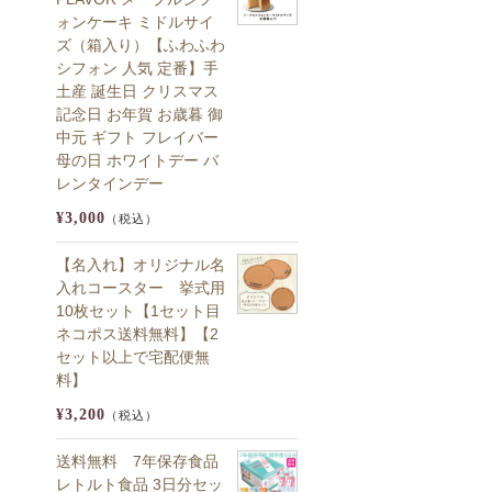
ォンケーキ ミドルサイ
ズ（箱入り）【ふわふわ
シフォン 人気 定番】手
土産 誕生日 クリスマス
記念日 お年賀 お歳暮 御
中元 ギフト フレイバー
母の日 ホワイトデー バ
レンタインデー
¥3,000
（税込）
【名入れ】オリジナル名
入れコースター 挙式用
10枚セット【1セット目
ネコポス送料無料】【2
セット以上で宅配便無
料】
¥3,200
（税込）
送料無料 7年保存食品
レトルト食品 3日分セッ