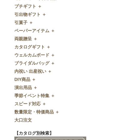
プチギフト ＋
ゼクシィnet掲載商品
引出物ギフト ＋
プチギフト
引菓子 ＋
ウェルカムプチギフト
引出物ギフト
ペーパーアイテム ＋
アメニティ
グラス
引菓子
両親贈呈 ＋
キャンディー・金平糖
タオル・石鹸・名披露目
バウムクーヘン
ペーパーアイテム
カタログギフト ＋
クッキー
ディズニーギフト
洋菓子
招待状
両親贈呈
ウェルカムボード ＋
スプーン
今治タオル
和菓子
席次表
ディズニーウェイトドール
カタログギフト
ブライダルバッグ ＋
チョコレート
引出物セット
FLAVOR
席札
ウェイトベア
OCEAN&TERRE GOURMET
ウェルカムボード
内祝い 出産祝い ＋
ディズニー
和食器
付箋・メッセージカード
子育て卒業証書
SHIKISAI ONE
カラーステンドグラス調
ブライダルバッグ
DIY商品 ＋
ドラジェ
名入れ贈呈品
印刷代行
クロックギフト
Grace
ガラス
内祝い 出産祝い
演出用品 ＋
プチタオル
特選ギフト
ディズニーシリーズ
フラワータイプ
DIY商品
季節イベント特集 ＋
席札立て
珈琲・紅茶
ペンダントクロック
演出用品
スピード対応 ＋
耳かき＆ぺん
鰹節・フード
ミラー
リングピロー
季節イベント特集
数量限定・特価商品 ＋
紅茶＆コーヒー
メッセージパズル
ブーケプルズ
サクラ
スピード対応
大口注文
和風プチギフト
似顔絵
結婚証明書
クローバー
即日お急ぎ発送
数量限定・特価商品
エシカルプチギフト
名詩
ゲストブック
ハロウィン
特急名入れ製造
【カタログ別検索】
その他
和風ボード
その他
クリスマス