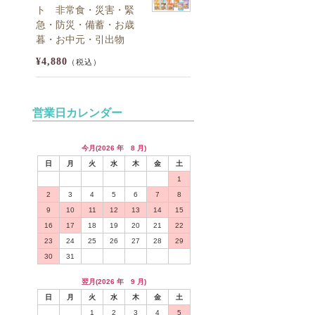
ト 非常食・災害・緊
急・防災・備蓄・お歳
暮・お中元・引出物
¥4,880
（税込）
営業日カレンダー
今月(2026 年 8 月)
日
月
火
水
木
金
土
1
2
3
4
5
6
7
8
9
10
11
12
13
14
15
16
17
18
19
20
21
22
23
24
25
26
27
28
29
30
31
翌月(2026 年 9 月)
日
月
火
水
木
金
土
1
2
3
4
5