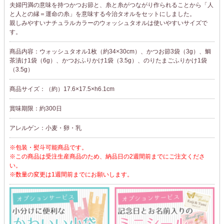
夫婦円満の意味を持つかつお節と、糸と糸がつながり作られることから「人
と人との縁＝運命の糸」を意味する今治タオルをセットにしました。
親しみやすいナチュラルカラーのウォッシュタオルは使いやすいサイズで
す。
商品内容：ウォッシュタオル1枚（約34×30cm）、かつお節3袋（3g）、鯛
茶漬け1袋（6g）、かつおふりかけ1袋（3.5g）、のりたまごふりかけ1袋
（3.5g）
商品サイズ：（約）17.6×17.5×h6.1cm
賞味期限：約300日
アレルゲン：小麦・卵・乳
※包装・熨斗可能商品です。
※この商品は受注生産商品のため、納品日の2週間前までにご注文くださ
い。
※数量の変更は1週間前までにお願いします。