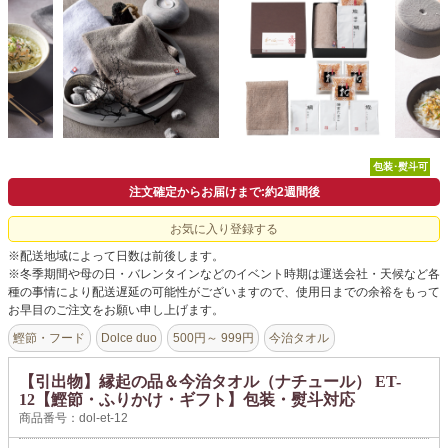
よくあるご質問
ドメイン指定受信について
無料サンプル・資料請求
お問合せ
包装･熨斗可
注文確定からお届けまで:約2週間後
お気に入り登録する
※配送地域によって日数は前後します。
※冬季期間や母の日・バレンタインなどのイベント時期は運送会社・天候など各
種の事情により配送遅延の可能性がございますので、使用日までの余裕をもって
お早目のご注文をお願い申し上げます。
鰹節・フード
Dolce duo
500円～ 999円
今治タオル
【引出物】縁起の品＆今治タオル（ナチュール） ET-
12【鰹節・ふりかけ・ギフト】包装・熨斗対応
商品番号：dol-et-12