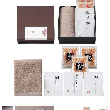
クロックギフト
ペーパーアイテム
DIY用品
引菓子
引出物ギフト
カタログギフト
ブライダルバッグ
演出用品
内祝い 出産祝い
季節イベント特集
会社概要