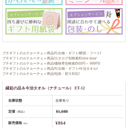
プチギフトのルナルーチェ
＞
商品
/
引出物・ギフト
/
鰹節・フード
/
プチギフトのルナルーチェ
＞
商品
/
カタログ別検索
/
Dolce duo
/
プチギフトのルナルーチェ
＞
商品
/
価格帯別検索
/
500円～ 999円
/
プチギフトのルナルーチェ
＞
商品
/
引出物・ギフト
/
今治タオル
/
プチギフトのルナルーチェ
＞
商品
/
包装・熨斗対応
/
縁起の品＆今治タオル（ナチュール） ET-12
在庫状態
在庫有り
定価
¥1,080
（税込）
¥864
販売価格
（税込）