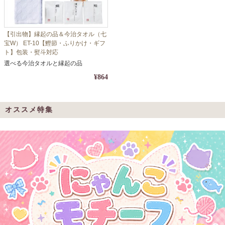
【引出物】縁起の品＆今治タオル（七
宝W） ET-10【鰹節・ふりかけ・ギフ
ト】包装・熨斗対応
選べる今治タオルと縁起の品
¥864
オススメ特集