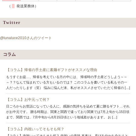
（
発送業務休）
Twitter
@lunaluce2010さんのツイート
コラム
【コラム】帰省の手土産に素麺ギフトがオススメな理由
もうすぐお盆…、帰省を考えている方の中には、 帰省時の手土産どうしよう～～
～？？なんて悩まれている方もいるのでは？ このコラムを書いている私もその一
人だったりします（笑） 悩みに悩んだ末、私がオススメさせていただく帰省の […]
【コラム】お中元って何？
日ごろからお世話になっている人に、感謝の気持ちを込めて夏に贈るギフト…それ
がお中元です。 贈る時期は、関東と関西で違っており関東では7月上旬から15日頃
まで、関西では、7月中旬から8月15日頃という地域差があります。 お […]
【コラム】内祝いってそもそも何？
【コラム】内祝いってそもそも何？ 内祝いの意味 本来は、喜びを分かち合おうと