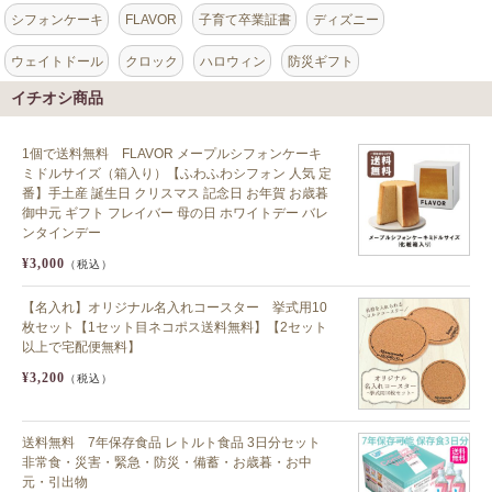
シフォンケーキ
FLAVOR
子育て卒業証書
ディズニー
ウェイトドール
クロック
ハロウィン
防災ギフト
イチオシ商品
1個で送料無料 FLAVOR メープルシフォンケーキ
ミドルサイズ（箱入り）【ふわふわシフォン 人気 定
番】手土産 誕生日 クリスマス 記念日 お年賀 お歳暮
御中元 ギフト フレイバー 母の日 ホワイトデー バレ
ンタインデー
¥3,000
（税込）
【名入れ】オリジナル名入れコースター 挙式用10
枚セット【1セット目ネコポス送料無料】【2セット
以上で宅配便無料】
¥3,200
（税込）
送料無料 7年保存食品 レトルト食品 3日分セット
非常食・災害・緊急・防災・備蓄・お歳暮・お中
元・引出物