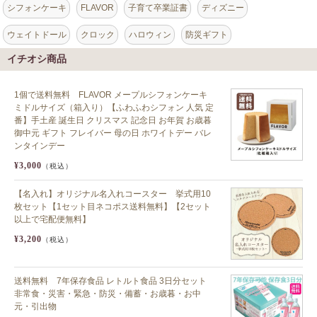
シフォンケーキ
FLAVOR
子育て卒業証書
ディズニー
ウェイトドール
クロック
ハロウィン
防災ギフト
イチオシ商品
1個で送料無料 FLAVOR メープルシフォンケーキ
ミドルサイズ（箱入り）【ふわふわシフォン 人気 定
番】手土産 誕生日 クリスマス 記念日 お年賀 お歳暮
御中元 ギフト フレイバー 母の日 ホワイトデー バレ
ンタインデー
¥3,000
（税込）
【名入れ】オリジナル名入れコースター 挙式用10
枚セット【1セット目ネコポス送料無料】【2セット
以上で宅配便無料】
¥3,200
（税込）
送料無料 7年保存食品 レトルト食品 3日分セット
非常食・災害・緊急・防災・備蓄・お歳暮・お中
元・引出物