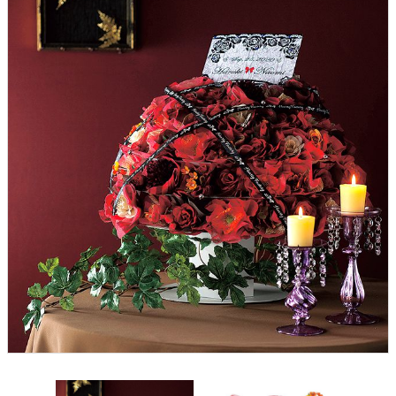
クロックギフト
ペーパーアイテム
DIY用品
引菓子
引出物ギフト
カタログギフト
ブライダルバッグ
演出用品
内祝い 出産祝い
季節イベント特集
会社概要