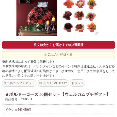
よくあるご質問
ドメイン指定受信について
無料サンプル・資料請求
お問合せ
注文確定からお届けまで:約2週間後
お気に入り登録する
※配送地域によって日数は前後します。
※冬季期間や母の日・バレンタインなどのイベント時期は運送会社・天候など各
種の事情により配送遅延の可能性がございますので、使用日までの余裕をもって
お早目のご注文をお願い申し上げます。
ウェルカムプチギフト
HEARTY FACTORY
ドラジェ
★ボルドーローズ 50個セット【ウェルカムプチギフト】
商品番号：hf60501
ドラジェ2個×50個