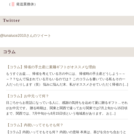
（
発送業務休）
Twitter
@lunaluce2010さんのツイート
コラム
【コラム】帰省の手土産に素麺ギフトがオススメな理由
もうすぐお盆…、帰省を考えている方の中には、 帰省時の手土産どうしよう～～
～？？なんて悩まれている方もいるのでは？ このコラムを書いている私もその一
人だったりします（笑） 悩みに悩んだ末、私がオススメさせていただく帰省の […]
【コラム】お中元って何？
日ごろからお世話になっている人に、感謝の気持ちを込めて夏に贈るギフト…それ
がお中元です。 贈る時期は、関東と関西で違っており関東では7月上旬から15日頃
まで、関西では、7月中旬から8月15日頃という地域差があります。 お […]
【コラム】内祝いってそもそも何？
【コラム】内祝いってそもそも何？ 内祝いの意味 本来は、喜びを分かち合おうと