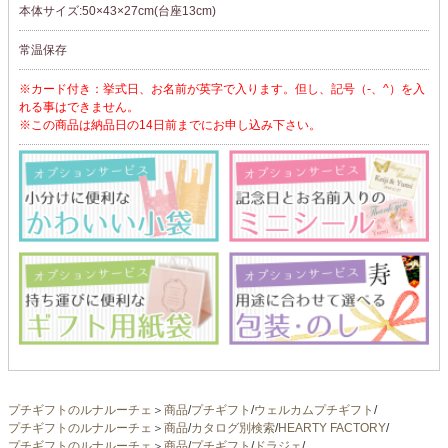
本体サイズ:50×43×27cm(台座13cm)
常温保存
※カード付き：挙式日、お名前が英字で入ります。但し、記号（-、^）を入
れる事はできません。
※この商品は納品日の14日前までにお申し込み下さい。
プチギフトのルナルーチェ
＞
商品
/
プチギフト
/
ウェルカムプチギフト
/
プチギフトのルナルーチェ
＞
商品
/
カタログ別検索
/
HEARTY FACTORY
/
プチギフトのルナルーチェ
＞
商品
/
プチギフト
/
ドラジェ
/