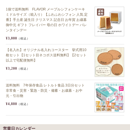
1個で送料無料 FLAVOR メープルシフォンケーキ
ミドルサイズ（箱入り）【ふわふわシフォン 人気 定
番】手土産 誕生日 クリスマス 記念日 お年賀 お歳暮
御中元 ギフト フレイバー 母の日 ホワイトデー バレ
ンタインデー
¥3,000
（税込）
【名入れ】オリジナル名入れコースター 挙式用10
枚セット【1セット目ネコポス送料無料】【2セット
以上で宅配便無料】
¥3,200
（税込）
送料無料 7年保存食品 レトルト食品 3日分セット
非常食・災害・緊急・防災・備蓄・お歳暮・お中
元・引出物
¥4,880
（税込）
営業日カレンダー