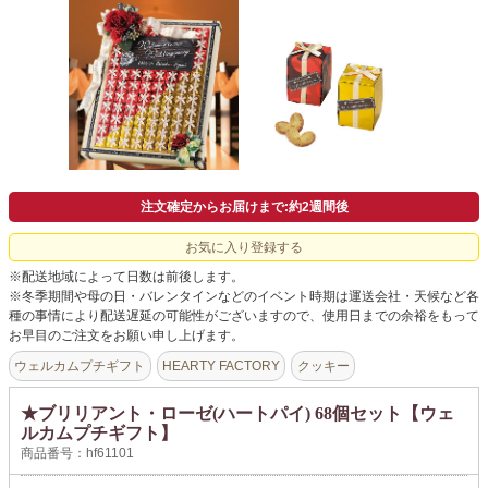
よくあるご質問
ドメイン指定受信について
無料サンプル・資料請求
お問合せ
注文確定からお届けまで:約2週間後
お気に入り登録する
※配送地域によって日数は前後します。
※冬季期間や母の日・バレンタインなどのイベント時期は運送会社・天候など各
種の事情により配送遅延の可能性がございますので、使用日までの余裕をもって
お早目のご注文をお願い申し上げます。
ウェルカムプチギフト
HEARTY FACTORY
クッキー
★ブリリアント・ローゼ(ハートパイ) 68個セット【ウェ
ルカムプチギフト】
商品番号：hf61101