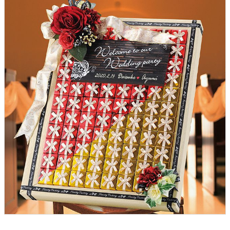
クロックギフト
ペーパーアイテム
DIY用品
引菓子
引出物ギフト
カタログギフト
ブライダルバッグ
演出用品
内祝い 出産祝い
季節イベント特集
会社概要