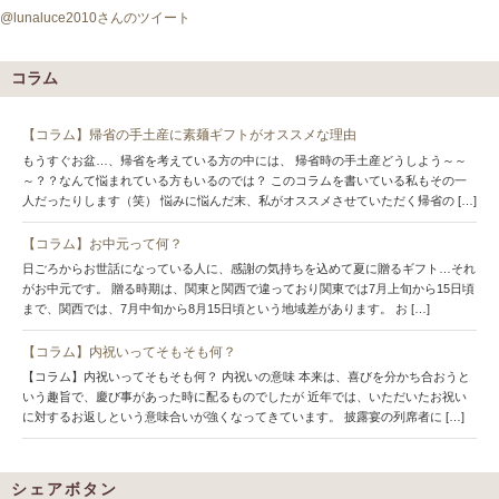
@lunaluce2010さんのツイート
コラム
【コラム】帰省の手土産に素麺ギフトがオススメな理由
もうすぐお盆…、帰省を考えている方の中には、 帰省時の手土産どうしよう～～
～？？なんて悩まれている方もいるのでは？ このコラムを書いている私もその一
人だったりします（笑） 悩みに悩んだ末、私がオススメさせていただく帰省の […]
【コラム】お中元って何？
日ごろからお世話になっている人に、感謝の気持ちを込めて夏に贈るギフト…それ
がお中元です。 贈る時期は、関東と関西で違っており関東では7月上旬から15日頃
まで、関西では、7月中旬から8月15日頃という地域差があります。 お […]
【コラム】内祝いってそもそも何？
【コラム】内祝いってそもそも何？ 内祝いの意味 本来は、喜びを分かち合おうと
いう趣旨で、慶び事があった時に配るものでしたが 近年では、いただいたお祝い
に対するお返しという意味合いが強くなってきています。 披露宴の列席者に […]
シェアボタン