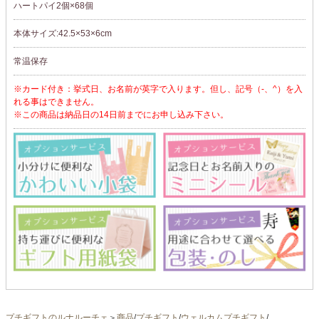
ハートパイ2個×68個
本体サイズ:42.5×53×6cm
常温保存
※カード付き：挙式日、お名前が英字で入ります。但し、記号（-、^）を入
れる事はできません。
※この商品は納品日の14日前までにお申し込み下さい。
プチギフトのルナルーチェ
＞
商品
/
プチギフト
/
ウェルカムプチギフト
/