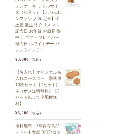
ォンケーキ ミドルサイ
ズ（箱入り）【ふわふわ
シフォン 人気 定番】手
土産 誕生日 クリスマス
記念日 お年賀 お歳暮 御
中元 ギフト フレイバー
母の日 ホワイトデー バ
レンタインデー
¥3,000
（税込）
【名入れ】オリジナル名
入れコースター 挙式用
10枚セット【1セット目
ネコポス送料無料】【2
セット以上で宅配便無
料】
¥3,200
（税込）
送料無料 7年保存食品
レトルト食品 3日分セッ