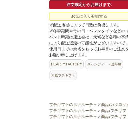
注文確定からお届けまで:
お気に入り登録する
※配送地域によって日数は前後します。
※冬季期間や母の日・バレンタインなどの
ベント時期は運送会社・天候など各種の事
により配送遅延の可能性がございますので
使用日までの余裕をもってお早目のご注文
お願い申し上げます。
HEARTY FACTORY
キャンディー・金平糖
和風プチギフト
プチギフトのルナルーチェ
＞
商品
/
カタログ
プチギフトのルナルーチェ
＞
商品
/
プチギフ
プチギフトのルナルーチェ
＞
商品
/
プチギフ