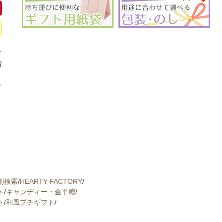
イ
情
、
を
別検索
/
HEARTY FACTORY
/
ト
/
キャンディー・金平糖
/
ト
/
和風プチギフト
/