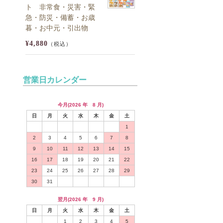
ト 非常食・災害・緊
急・防災・備蓄・お歳
暮・お中元・引出物
¥4,880
（税込）
営業日カレンダー
今月(2026 年 8 月)
日
月
火
水
木
金
土
1
2
3
4
5
6
7
8
9
10
11
12
13
14
15
16
17
18
19
20
21
22
23
24
25
26
27
28
29
30
31
翌月(2026 年 9 月)
日
月
火
水
木
金
土
1
2
3
4
5