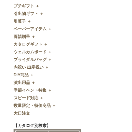
プチギフト ＋
ゼクシィnet掲載商品
引出物ギフト ＋
プチギフト
引菓子 ＋
ウェルカムプチギフト
引出物ギフト
ペーパーアイテム ＋
アメニティ
グラス
引菓子
両親贈呈 ＋
キャンディー・金平糖
タオル・石鹸・名披露目
バウムクーヘン
ペーパーアイテム
カタログギフト ＋
クッキー
ディズニーギフト
洋菓子
招待状
両親贈呈
ウェルカムボード ＋
スプーン
今治タオル
和菓子
席次表
ディズニーウェイトドール
カタログギフト
ブライダルバッグ ＋
チョコレート
引出物セット
FLAVOR
席札
ウェイトベア
OCEAN&TERRE GOURMET
ウェルカムボード
内祝い 出産祝い ＋
ディズニー
和食器
付箋・メッセージカード
子育て卒業証書
SHIKISAI ONE
カラーステンドグラス調
ブライダルバッグ
DIY商品 ＋
ドラジェ
名入れ贈呈品
印刷代行
クロックギフト
Grace
ガラス
内祝い 出産祝い
演出用品 ＋
プチタオル
特選ギフト
ディズニーシリーズ
フラワータイプ
DIY商品
季節イベント特集 ＋
席札立て
珈琲・紅茶
ペンダントクロック
演出用品
スピード対応 ＋
耳かき＆ぺん
鰹節・フード
ミラー
リングピロー
季節イベント特集
数量限定・特価商品 ＋
紅茶＆コーヒー
メッセージパズル
ブーケプルズ
サクラ
スピード対応
大口注文
和風プチギフト
似顔絵
結婚証明書
クローバー
即日お急ぎ発送
数量限定・特価商品
エシカルプチギフト
名詩
ゲストブック
ハロウィン
特急名入れ製造
【カタログ別検索】
その他
和風ボード
その他
クリスマス