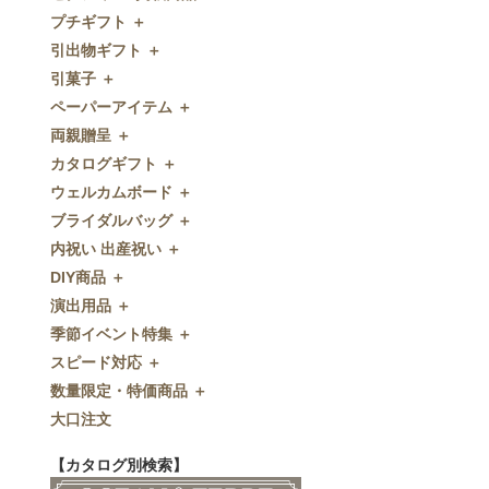
プチギフト ＋
ゼクシィnet掲載商品
引出物ギフト ＋
プチギフト
引菓子 ＋
ウェルカムプチギフト
引出物ギフト
ペーパーアイテム ＋
アメニティ
グラス
引菓子
両親贈呈 ＋
キャンディー・金平糖
タオル・石鹸・名披露目
バウムクーヘン
ペーパーアイテム
カタログギフト ＋
クッキー
ディズニーギフト
洋菓子
招待状
両親贈呈
ウェルカムボード ＋
スプーン
今治タオル
和菓子
席次表
ディズニーウェイトドール
カタログギフト
ブライダルバッグ ＋
チョコレート
引出物セット
FLAVOR
席札
ウェイトベア
OCEAN&TERRE GOURMET
ウェルカムボード
内祝い 出産祝い ＋
ディズニー
和食器
付箋・メッセージカード
子育て卒業証書
SHIKISAI ONE
カラーステンドグラス調
ブライダルバッグ
DIY商品 ＋
ドラジェ
名入れ贈呈品
印刷代行
クロックギフト
Grace
ガラス
内祝い 出産祝い
演出用品 ＋
プチタオル
特選ギフト
ディズニーシリーズ
フラワータイプ
DIY商品
季節イベント特集 ＋
席札立て
珈琲・紅茶
ペンダントクロック
演出用品
スピード対応 ＋
耳かき＆ぺん
鰹節・フード
ミラー
リングピロー
季節イベント特集
数量限定・特価商品 ＋
紅茶＆コーヒー
メッセージパズル
ブーケプルズ
サクラ
スピード対応
大口注文
和風プチギフト
似顔絵
結婚証明書
クローバー
即日お急ぎ発送
数量限定・特価商品
エシカルプチギフト
名詩
ゲストブック
ハロウィン
特急名入れ製造
【カタログ別検索】
その他
和風ボード
その他
クリスマス