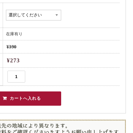
在庫有り
¥390
¥273