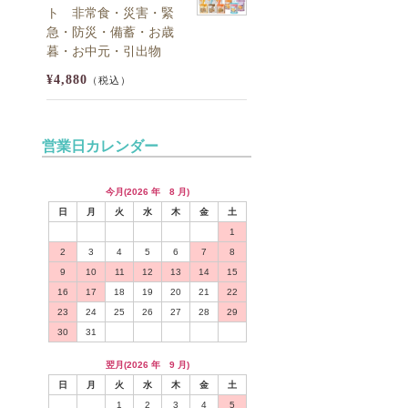
ト 非常食・災害・緊
急・防災・備蓄・お歳
暮・お中元・引出物
¥4,880
（税込）
営業日カレンダー
今月(2026 年 8 月)
日
月
火
水
木
金
土
1
2
3
4
5
6
7
8
9
10
11
12
13
14
15
16
17
18
19
20
21
22
23
24
25
26
27
28
29
30
31
翌月(2026 年 9 月)
日
月
火
水
木
金
土
1
2
3
4
5