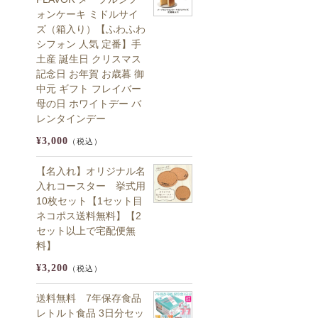
ォンケーキ ミドルサイ
ズ（箱入り）【ふわふわ
シフォン 人気 定番】手
土産 誕生日 クリスマス
記念日 お年賀 お歳暮 御
中元 ギフト フレイバー
母の日 ホワイトデー バ
レンタインデー
¥3,000
（税込）
【名入れ】オリジナル名
入れコースター 挙式用
10枚セット【1セット目
ネコポス送料無料】【2
セット以上で宅配便無
料】
¥3,200
（税込）
送料無料 7年保存食品
レトルト食品 3日分セッ