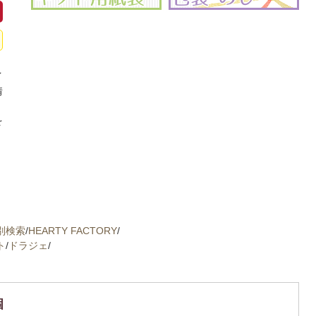
イ
情
、
を
別検索
/
HEARTY FACTORY
/
ト
/
ドラジェ
/
個