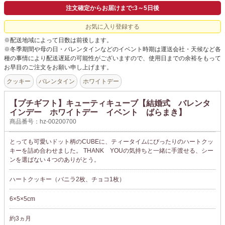
よくあるご質問
注文確定からお届けまで:3～5日後
ドメイン指定受信について
お気に入り登録する
※配送地域によって日数は前後します。
無料サンプル・資料請求
※冬季期間や母の日・バレンタインなどのイベント時期は運送会社・天候など各
種の事情により配送遅延の可能性がございますので、使用日までの余裕をもって
お問合せ
お早目のご注文をお願い申し上げます。
クッキー
バレンタイン
ホワイトデー
【プチギフト】キューティキューブ【結婚式 バレンタ
インデー ホワイトデー イベント ばらまき】
商品番号：hz-00200700
とっても可愛いドット柄のCUBEに、ティータイムにぴったりのハートクッ
キーを詰め合わせました。 THANK YOUの気持ちと一緒に手渡せる、シー
ンを選ばない４つのありがとう。
ハートクッキー（バニラ2枚、チョコ1枚）
6×5×5cm
約3ヵ月