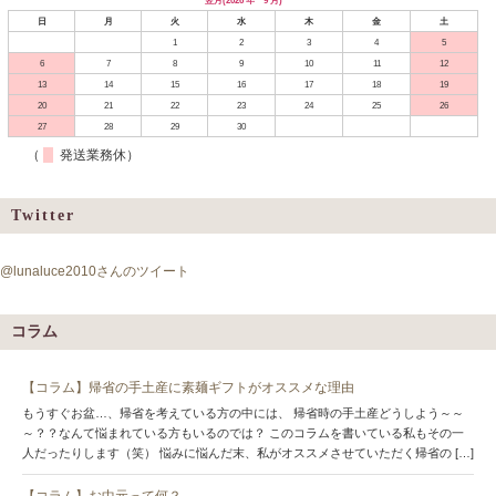
翌月(2026 年 9 月)
日
月
火
水
木
金
土
1
2
3
4
5
6
7
8
9
10
11
12
13
14
15
16
17
18
19
20
21
22
23
24
25
26
27
28
29
30
（
発送業務休）
Twitter
@lunaluce2010さんのツイート
コラム
【コラム】帰省の手土産に素麺ギフトがオススメな理由
もうすぐお盆…、帰省を考えている方の中には、 帰省時の手土産どうしよう～～
～？？なんて悩まれている方もいるのでは？ このコラムを書いている私もその一
人だったりします（笑） 悩みに悩んだ末、私がオススメさせていただく帰省の […]
【コラム】お中元って何？