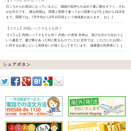
日ごろからお世話になっている人に、感謝の気持ちを込めて夏に贈るギフト…それ
がお中元です。 贈る時期は、関東と関西で違っており関東では7月上旬から15日頃
まで、関西では、7月中旬から8月15日頃という地域差があります。 お […]
【コラム】内祝いってそもそも何？
【コラム】内祝いってそもそも何？ 内祝いの意味 本来は、喜びを分かち合おうと
いう趣旨で、慶び事があった時に配るものでしたが 近年では、いただいたお祝い
に対するお返しという意味合いが強くなってきています。 披露宴の列席者に […]
シェアボタン