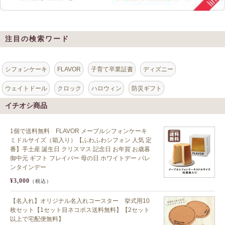
注目の検索ワード
シフォンケーキ
FLAVOR
子育て卒業証書
ディズニー
ウェイトドール
クロック
ハロウィン
防災ギフト
イチオシ商品
1個で送料無料 FLAVOR メープルシフォンケーキ
ミドルサイズ（箱入り）【ふわふわシフォン 人気 定
番】手土産 誕生日 クリスマス 記念日 お年賀 お歳暮
御中元 ギフト フレイバー 母の日 ホワイトデー バレ
ンタインデー
¥3,000
（税込）
【名入れ】オリジナル名入れコースター 挙式用10
枚セット【1セット目ネコポス送料無料】【2セット
以上で宅配便無料】