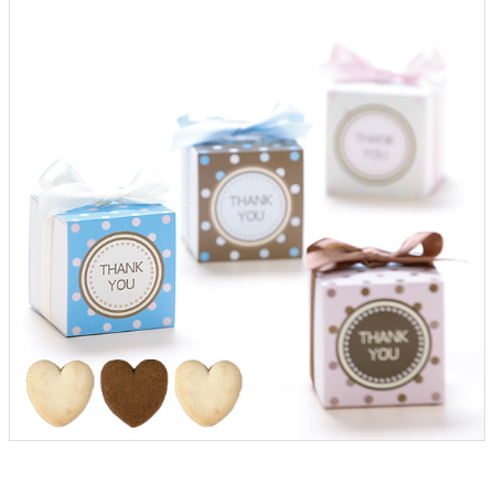
クロックギフト
ペーパーアイテム
DIY用品
引菓子
引出物ギフト
カタログギフト
ブライダルバッグ
演出用品
内祝い 出産祝い
季節イベント特集
会社概要