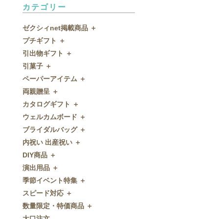
カテゴリー
ゼクシィnet掲載商品 ＋
プチギフト ＋
ゼクシィnet掲載商品
引出物ギフト ＋
プチギフト
引菓子 ＋
ウェルカムプチギフト
引出物ギフト
ペーパーアイテム ＋
アメニティ
グラス
引菓子
両親贈呈 ＋
キャンディー・金平糖
タオル・石鹸・名披露目
バウムクーヘン
ペーパーアイテム
カタログギフト ＋
クッキー
ディズニーギフト
洋菓子
招待状
両親贈呈
ウェルカムボード ＋
スプーン
今治タオル
和菓子
席次表
ディズニーウェイトドール
カタログギフト
ブライダルバッグ ＋
チョコレート
引出物セット
FLAVOR
席札
ウェイトベア
OCEAN&TERRE GOURMET
ウェルカムボード
内祝い 出産祝い ＋
ディズニー
和食器
付箋・メッセージカード
子育て卒業証書
SHIKISAI ONE
カラーステンドグラス調
ブライダルバッグ
DIY商品 ＋
ドラジェ
名入れ贈呈品
印刷代行
クロックギフト
Grace
ガラス
内祝い 出産祝い
演出用品 ＋
プチタオル
特選ギフト
ディズニーシリーズ
フラワータイプ
DIY商品
季節イベント特集 ＋
席札立て
珈琲・紅茶
ペンダントクロック
演出用品
スピード対応 ＋
耳かき＆ぺん
鰹節・フード
ミラー
リングピロー
季節イベント特集
数量限定・特価商品 ＋
紅茶＆コーヒー
メッセージパズル
ブーケプルズ
サクラ
スピード対応
大口注文
和風プチギフト
似顔絵
結婚証明書
クローバー
即日お急ぎ発送
数量限定・特価商品