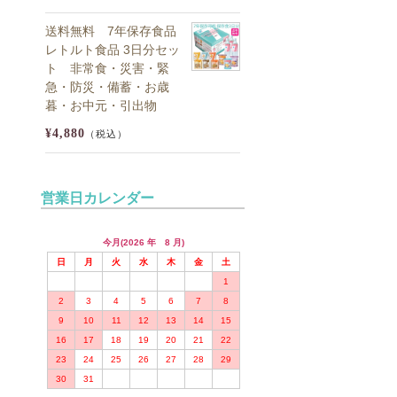
送料無料 7年保存食品
レトルト食品 3日分セッ
ト 非常食・災害・緊
急・防災・備蓄・お歳
暮・お中元・引出物
¥4,880
（税込）
営業日カレンダー
今月(2026 年 8 月)
日
月
火
水
木
金
土
1
2
3
4
5
6
7
8
9
10
11
12
13
14
15
16
17
18
19
20
21
22
23
24
25
26
27
28
29
30
31