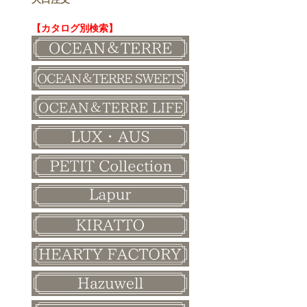
エシカルプチギフト
名詩
ゲストブック
ハロウィン
特急名入れ製造
【カタログ別検索】
その他
和風ボード
その他
クリスマス
バレンタイン
ホワイトデー
母の日
父の日
敬老の日