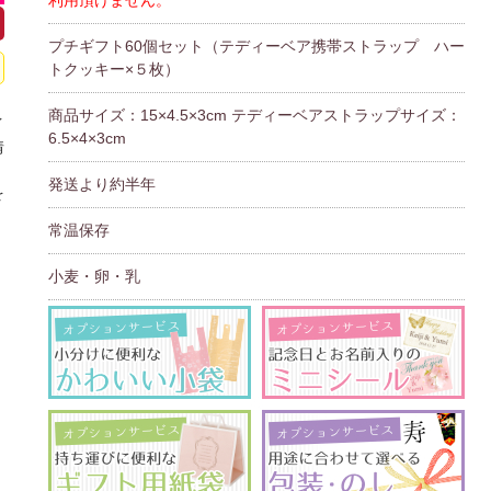
利用頂けません。
プチギフト60個セット（テディーベア携帯ストラップ ハー
トクッキー×５枚）
商品サイズ：15×4.5×3cm テディーベアストラップサイズ：
イ
6.5×4×3cm
情
、
発送より約半年
を
常温保存
小麦・卵・乳