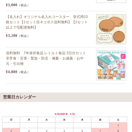
¥3,000
（税込）
【名入れ】オリジナル名入れコースター 挙式用10
枚セット【1セット目ネコポス送料無料】【2セット
以上で宅配便無料】
¥3,200
（税込）
送料無料 7年保存食品 レトルト食品 3日分セット
非常食・災害・緊急・防災・備蓄・お歳暮・お中
元・引出物
¥4,880
（税込）
営業日カレンダー
今月(2026 年 8 月)
日
月
火
水
木
金
土
1
2
3
4
5
6
7
8