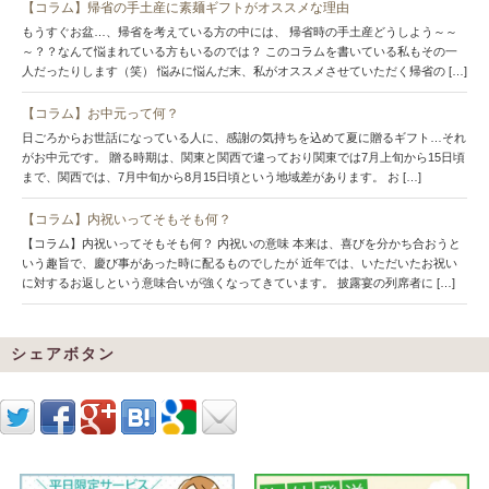
【コラム】帰省の手土産に素麺ギフトがオススメな理由
もうすぐお盆…、帰省を考えている方の中には、 帰省時の手土産どうしよう～～
～？？なんて悩まれている方もいるのでは？ このコラムを書いている私もその一
人だったりします（笑） 悩みに悩んだ末、私がオススメさせていただく帰省の […]
【コラム】お中元って何？
日ごろからお世話になっている人に、感謝の気持ちを込めて夏に贈るギフト…それ
がお中元です。 贈る時期は、関東と関西で違っており関東では7月上旬から15日頃
まで、関西では、7月中旬から8月15日頃という地域差があります。 お […]
【コラム】内祝いってそもそも何？
【コラム】内祝いってそもそも何？ 内祝いの意味 本来は、喜びを分かち合おうと
いう趣旨で、慶び事があった時に配るものでしたが 近年では、いただいたお祝い
に対するお返しという意味合いが強くなってきています。 披露宴の列席者に […]
シェアボタン