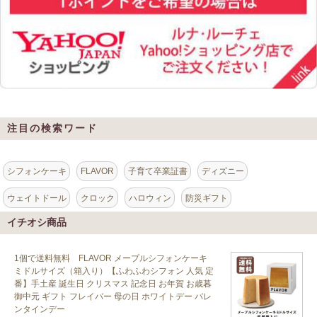
注目の検索ワード
シフォンケーキ
FLAVOR
子育て卒業証書
ディズニー
ウェイトドール
クロック
ハロウィン
防災ギフト
イチオシ商品
1個で送料無料 FLAVOR メープルシフォンケーキ
ミドルサイズ（箱入り）【ふわふわシフォン 人気 定
番】手土産 誕生日 クリスマス 記念日 お年賀 お歳暮
御中元 ギフト フレイバー 母の日 ホワイトデー バレ
ンタインデー