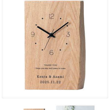
クロックギフト
ペーパーアイテム
DIY用品
引菓子
引出物ギフト
カタログギフト
ブライダルバッグ
演出用品
内祝い 出産祝い
季節イベント特集
会社概要