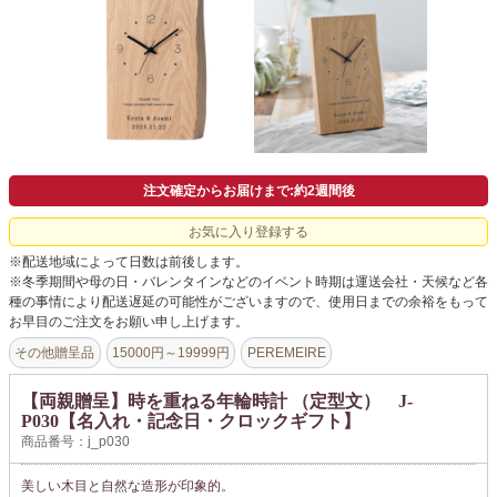
よくあるご質問
ドメイン指定受信について
無料サンプル・資料請求
お問合せ
注文確定からお届けまで:約2週間後
お気に入り登録する
※配送地域によって日数は前後します。
※冬季期間や母の日・バレンタインなどのイベント時期は運送会社・天候など各
種の事情により配送遅延の可能性がございますので、使用日までの余裕をもって
お早目のご注文をお願い申し上げます。
その他贈呈品
15000円～19999円
PEREMEIRE
【両親贈呈】時を重ねる年輪時計 （定型文） J-
P030【名入れ・記念日・クロックギフト】
商品番号：j_p030
美しい木目と自然な造形が印象的。