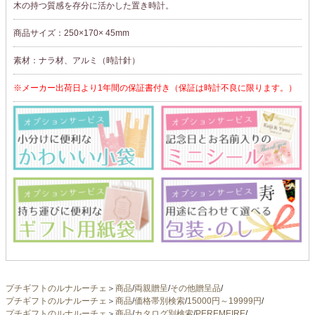
木の持つ質感を存分に活かした置き時計。
商品サイズ：250×170× 45mm
素材：ナラ材、アルミ（時計針）
※メーカー出荷日より1年間の保証書付き（保証は時計不良に限ります。）
プチギフトのルナルーチェ
＞
商品
/
両親贈呈
/
その他贈呈品
/
プチギフトのルナルーチェ
＞
商品
/
価格帯別検索
/
15000円～19999円
/
プチギフトのルナルーチェ
＞
商品
/
カタログ別検索
/
PEREMEIRE
/