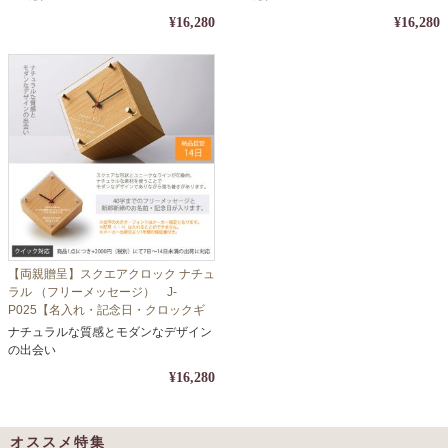
¥16,280
¥16,280
【両親贈呈】スクエアクロック ナチュ
ラル （フリーメッセージ） J-
P025【名入れ・記念日・クロックギ
フト】
ナチュラルな質感とモダンなデザイン
の出会い
¥16,280
オススメ特集