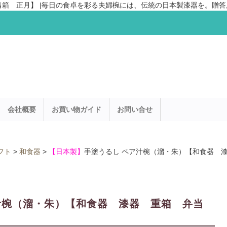
 正月】 |毎日の食卓を彩る夫婦椀には、伝統の日本製漆器を。贈答用・
会社概要
お買い物ガイド
お問い合せ
フト
>
和食器
>
【日本製】
手塗うるし ペア汁椀（溜・朱）【和食器 
汁椀（溜・朱）【和食器 漆器 重箱 弁当