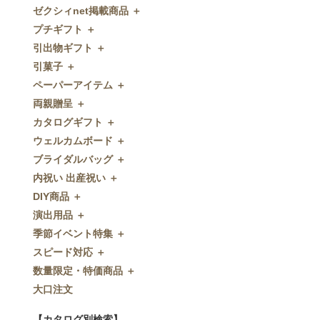
ゼクシィnet掲載商品 ＋
プチギフト ＋
ゼクシィnet掲載商品
引出物ギフト ＋
プチギフト
引菓子 ＋
ウェルカムプチギフト
引出物ギフト
ペーパーアイテム ＋
アメニティ
グラス
引菓子
両親贈呈 ＋
キャンディー・金平糖
タオル・石鹸・名披露目
バウムクーヘン
ペーパーアイテム
カタログギフト ＋
クッキー
ディズニーギフト
洋菓子
招待状
両親贈呈
ウェルカムボード ＋
スプーン
今治タオル
和菓子
席次表
ディズニーウェイトドール
カタログギフト
ブライダルバッグ ＋
チョコレート
引出物セット
FLAVOR
席札
ウェイトベア
OCEAN&TERRE GOURMET
ウェルカムボード
内祝い 出産祝い ＋
ディズニー
和食器
付箋・メッセージカード
子育て卒業証書
SHIKISAI ONE
カラーステンドグラス調
ブライダルバッグ
DIY商品 ＋
ドラジェ
名入れ贈呈品
印刷代行
クロックギフト
Grace
ガラス
内祝い 出産祝い
演出用品 ＋
プチタオル
特選ギフト
ディズニーシリーズ
フラワータイプ
DIY商品
季節イベント特集 ＋
席札立て
珈琲・紅茶
ペンダントクロック
演出用品
スピード対応 ＋
耳かき＆ぺん
鰹節・フード
ミラー
リングピロー
季節イベント特集
数量限定・特価商品 ＋
紅茶＆コーヒー
メッセージパズル
ブーケプルズ
サクラ
スピード対応
大口注文
和風プチギフト
似顔絵
結婚証明書
クローバー
即日お急ぎ発送
数量限定・特価商品
エシカルプチギフト
名詩
ゲストブック
ハロウィン
特急名入れ製造
【カタログ別検索】