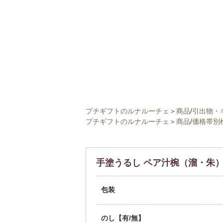
プチギフトのルナルーチェ
＞
商品
/
引出物・
プチギフトのルナルーチェ
＞
商品
/
価格帯別
手塗うるし ペア汁椀（溜・朱
包装
のし【有/無】