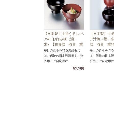
【日本製】手塗うるし ペ
【日本製】手塗
ア4.5お好み椀（溜・
ア汁椀（溜・
朱）【和食器 漆器 重
器 漆器 重
箱 弁当箱 正月】
箱 正月】
毎日の食卓を彩る夫婦椀に
毎日の食卓を彩
は、伝統の日本製漆器を。贈
は、伝統の日本
答用・ご自宅用に。
答用・ご自宅用
¥7,700