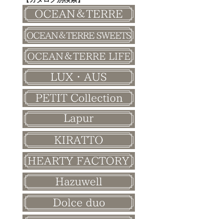
その他
和風ボード
その他
クリスマス
バレンタイン
ホワイトデー
母の日
父の日
敬老の日