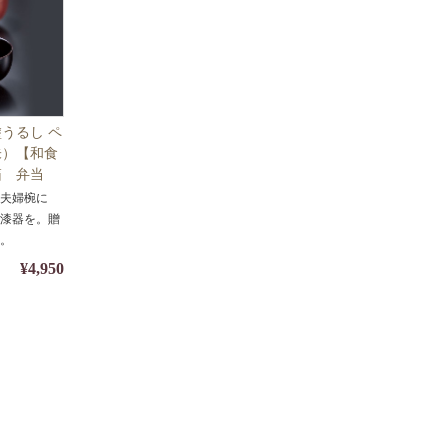
うるし ペ
朱）【和食
箱 弁当
る夫婦椀に
製漆器を。贈
に。
¥4,950