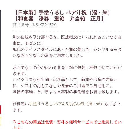
【日本製】手塗うるし ペア汁椀（溜・朱）
【和食器 漆器 重箱 弁当箱 正月】
商品番号：KS-KZ2152A
和の伝統を受け継ぐ器を、既成概念にとらわれることなく自
由に、モダンに！
現代のライフスタイルにあった和の美しさ、シンプル＆モダ
ンなおもてなしの器をご用意しました。
おもてなしの心が伝わる器を丁寧に包装、梱包させていただ
きます。
ハイクラスな引出物・記念品として、新築や出産の内祝い
に、ゲストのおもてなしや迎春のご用途でご自宅用に。
漆器の本場、石川県より日本製の和食器をお届け致します。
仕様違い
手塗りうるし ペア4.5お好み椀（溜・朱）
もござい
ます。
※こちらの商品は包装：熨斗を無料サービスでご用意してい
ます。