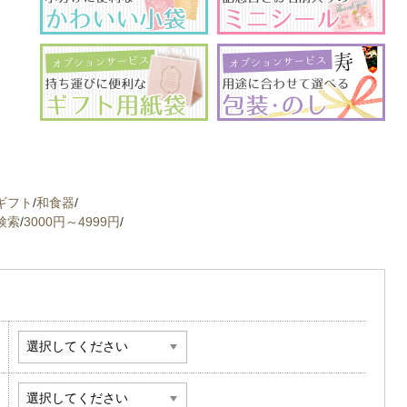
ギフト
/
和食器
/
検索
/
3000円～4999円
/
）