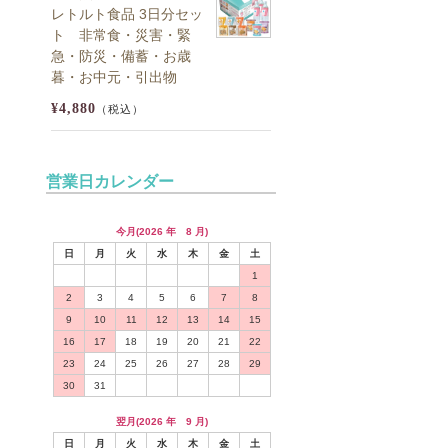
レトルト食品 3日分セッ
ト 非常食・災害・緊
急・防災・備蓄・お歳
暮・お中元・引出物
¥4,880
（税込）
営業日カレンダー
今月(2026 年 8 月)
日
月
火
水
木
金
土
1
2
3
4
5
6
7
8
9
10
11
12
13
14
15
16
17
18
19
20
21
22
23
24
25
26
27
28
29
30
31
翌月(2026 年 9 月)
日
月
火
水
木
金
土