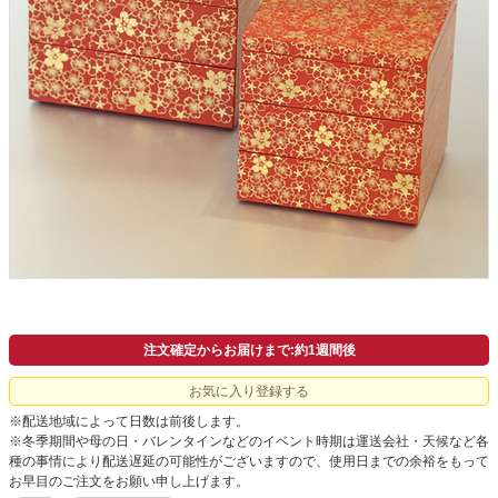
よくあるご質問
ドメイン指定受信について
無料サンプル・資料請求
お問合せ
注文確定からお届けまで:約1週間後
お気に入り登録する
※配送地域によって日数は前後します。
※冬季期間や母の日・バレンタインなどのイベント時期は運送会社・天候など各
種の事情により配送遅延の可能性がございますので、使用日までの余裕をもって
お早目のご注文をお願い申し上げます。