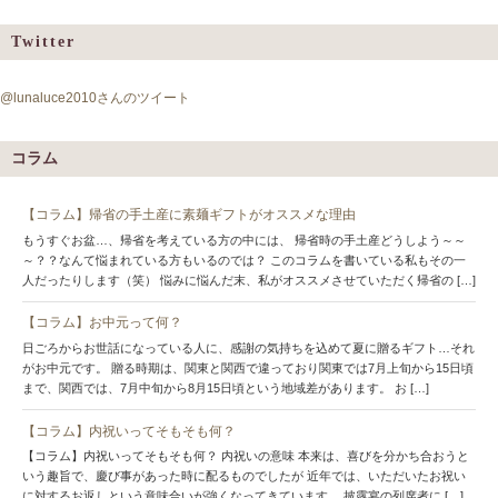
Twitter
@lunaluce2010さんのツイート
コラム
【コラム】帰省の手土産に素麺ギフトがオススメな理由
もうすぐお盆…、帰省を考えている方の中には、 帰省時の手土産どうしよう～～
～？？なんて悩まれている方もいるのでは？ このコラムを書いている私もその一
人だったりします（笑） 悩みに悩んだ末、私がオススメさせていただく帰省の […]
【コラム】お中元って何？
日ごろからお世話になっている人に、感謝の気持ちを込めて夏に贈るギフト…それ
がお中元です。 贈る時期は、関東と関西で違っており関東では7月上旬から15日頃
まで、関西では、7月中旬から8月15日頃という地域差があります。 お […]
【コラム】内祝いってそもそも何？
【コラム】内祝いってそもそも何？ 内祝いの意味 本来は、喜びを分かち合おうと
いう趣旨で、慶び事があった時に配るものでしたが 近年では、いただいたお祝い
に対するお返しという意味合いが強くなってきています。 披露宴の列席者に […]