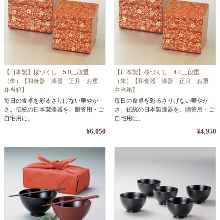
【日本製】桜づくし 5.0三段重
【日本製】桜づくし 4.0三段重
（朱）【和食器 漆器 正月 お重
（朱）【和食器 漆器 正月 お重
弁当箱】
弁当箱】
毎日の食卓を彩るさりげない華やか
毎日の食卓を彩るさりげない華やか
さ。伝統の日本製漆器を、贈答用・ご
さ。伝統の日本製漆器を、贈答用・ご
自宅用に。
自宅用に。
¥6,050
¥4,950