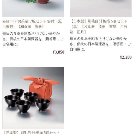
布目 ペアお茶漬け椀セット 箸付（風
【日本製】刷毛目 汁椀揃 5個セット
呂敷包）【和食器 漆器】
（黒）【和食器 漆器 重箱 弁当
箱 正月】
毎日の食卓を彩るさりげない華やか
毎日の食卓を彩るさりげない華やか
さ。伝統の日本製漆器を、贈答用・ご
さ。伝統の日本製漆器を、贈答用・ご
自宅用に。
自宅用に。
¥3,850
¥2,200
【日本製】刷毛目 汁椀揃 5個セット