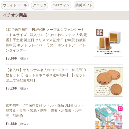
ウェイトドール
クロック
ハロウィン
防災ギフト
イチオシ商品
1個で送料無料 FLAVOR メープルシフォンケーキ
ミドルサイズ（箱入り）【ふわふわシフォン 人気 定
番】手土産 誕生日 クリスマス 記念日 お年賀 お歳暮
御中元 ギフト フレイバー 母の日 ホワイトデー バレ
ンタインデー
¥3,000
（税込）
【名入れ】オリジナル名入れコースター 挙式用10
枚セット【1セット目ネコポス送料無料】【2セット
以上で宅配便無料】
¥3,200
（税込）
送料無料 7年保存食品 レトルト食品 3日分セット
非常食・災害・緊急・防災・備蓄・お歳暮・お中
元・引出物
¥4,880
（税込）