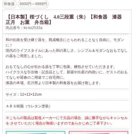
和食器
3000円～4999円
【日本製】桜づくし 4.0三段重（朱）【和食器 漆器
正月 お重 弁当箱】
商品番号：ks-kz2533a
和の伝統を受け継ぐ器を、既成概念にとらわれることなく自由に、モダン
に！
現代のライフスタイルにあった和の美しさ、シンプル＆モダンなおもてなし
の器をご用意しました。
おもてなしの心が伝わる器を丁寧に包装、梱包させていただきます。
ハイクラスな引出物・記念品として、新築や出産の内祝いに、ゲストのおも
てなしや迎春のご用途でご自宅用に。
漆器の本場、石川県より日本製の和食器をお届け致します。
サイズ：12×12×12cm
ＡＢＳ樹脂（ウレタン塗装）
※こちらの製品は製造メーカーにて欠品の場合、誠に勝手ながらキャンセル
を させていただく場合が御座いますのであらかじめご了承下さい。