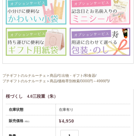
プチギフトのルナルーチェ
＞
商品
/
引出物・ギフト
/
和食器
/
プチギフトのルナルーチェ
＞
商品
/
価格帯別検索
/
3000円～4999円
/
桜づくし 4.0三段重（朱）
在庫状態
在庫有り
¥4,950
販売価格
（税込）
数量