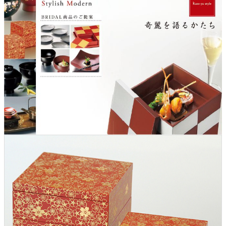
クロックギフト
ペーパーアイテム
DIY用品
引菓子
引出物ギフト
カタログギフト
ブライダルバッグ
演出用品
内祝い 出産祝い
季節イベント特集
会社概要