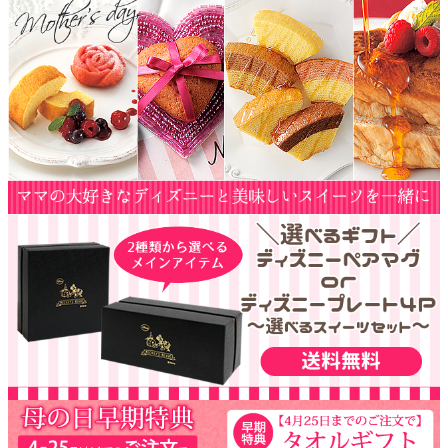
クロックギフト
ペーパーアイテム
DIY用品
引菓子
引出物ギフト
カタログギフト
ブライダルバッグ
演出用品
内祝い 出産祝い
季節イベント特集
会社概要