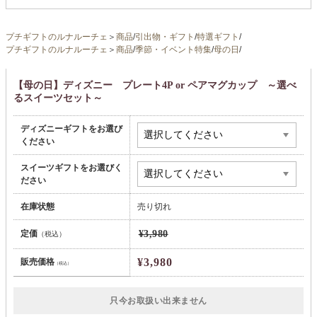
プチギフトのルナルーチェ
＞
商品
/
引出物・ギフト
/
特選ギフト
/
プチギフトのルナルーチェ
＞
商品
/
季節・イベント特集
/
母の日
/
【母の日】ディズニー プレート4P or ペアマグカップ ～選べ
るスイーツセット～
ディズニーギフトをお選び
ください
スイーツギフトをお選びく
ださい
在庫状態
売り切れ
定価
¥3,980
（税込）
¥3,980
販売価格
（税込）
只今お取扱い出来ません