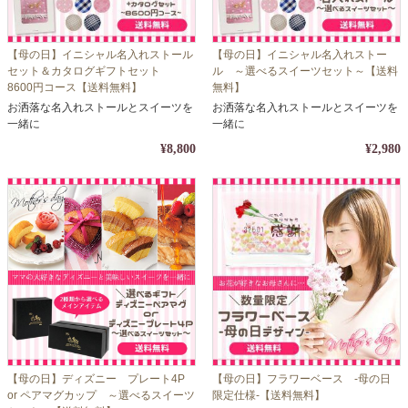
【母の日】イニシャル名入れストール
【母の日】イニシャル名入れストー
セット＆カタログギフトセット
ル ～選べるスイーツセット～【送料
8600円コース【送料無料】
無料】
お洒落な名入れストールとスイーツを
お洒落な名入れストールとスイーツを
一緒に
一緒に
¥8,800
¥2,980
【母の日】ディズニー プレート4P
【母の日】フラワーベース -母の日
or ペアマグカップ ～選べるスイーツ
限定仕様-【送料無料】