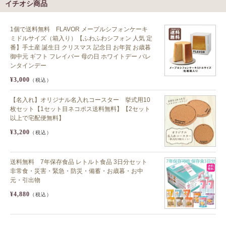
イチオシ商品
1個で送料無料 FLAVOR メープルシフォンケーキ
ミドルサイズ（箱入り）【ふわふわシフォン 人気 定
番】手土産 誕生日 クリスマス 記念日 お年賀 お歳暮
御中元 ギフト フレイバー 母の日 ホワイトデー バレ
ンタインデー
¥3,000
（税込）
【名入れ】オリジナル名入れコースター 挙式用10
枚セット【1セット目ネコポス送料無料】【2セット
以上で宅配便無料】
¥3,200
（税込）
送料無料 7年保存食品 レトルト食品 3日分セット
非常食・災害・緊急・防災・備蓄・お歳暮・お中
元・引出物
¥4,880
（税込）