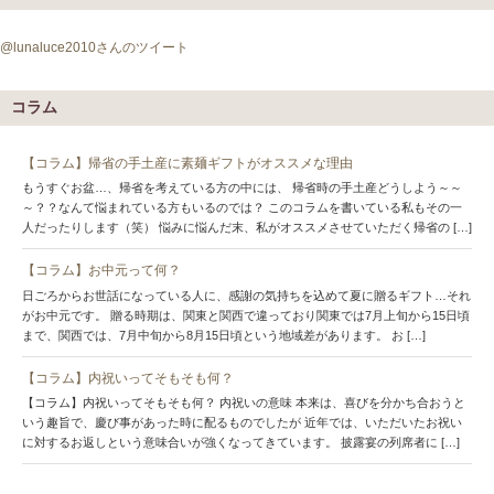
@lunaluce2010さんのツイート
コラム
【コラム】帰省の手土産に素麺ギフトがオススメな理由
もうすぐお盆…、帰省を考えている方の中には、 帰省時の手土産どうしよう～～
～？？なんて悩まれている方もいるのでは？ このコラムを書いている私もその一
人だったりします（笑） 悩みに悩んだ末、私がオススメさせていただく帰省の […]
【コラム】お中元って何？
日ごろからお世話になっている人に、感謝の気持ちを込めて夏に贈るギフト…それ
がお中元です。 贈る時期は、関東と関西で違っており関東では7月上旬から15日頃
まで、関西では、7月中旬から8月15日頃という地域差があります。 お […]
【コラム】内祝いってそもそも何？
【コラム】内祝いってそもそも何？ 内祝いの意味 本来は、喜びを分かち合おうと
いう趣旨で、慶び事があった時に配るものでしたが 近年では、いただいたお祝い
に対するお返しという意味合いが強くなってきています。 披露宴の列席者に […]