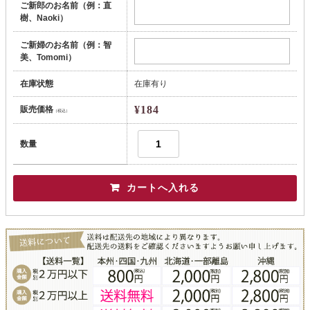
ご新郎のお名前（例：直
樹、Naoki）
ご新婦のお名前（例：智
美、Tomomi）
在庫状態
在庫有り
¥184
販売価格
（税込）
数量