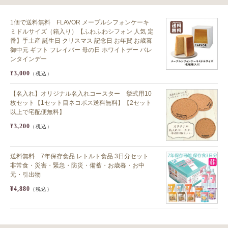
1個で送料無料 FLAVOR メープルシフォンケーキ
ミドルサイズ（箱入り）【ふわふわシフォン 人気 定
番】手土産 誕生日 クリスマス 記念日 お年賀 お歳暮
御中元 ギフト フレイバー 母の日 ホワイトデー バレ
ンタインデー
¥3,000
（税込）
【名入れ】オリジナル名入れコースター 挙式用10
枚セット【1セット目ネコポス送料無料】【2セット
以上で宅配便無料】
¥3,200
（税込）
送料無料 7年保存食品 レトルト食品 3日分セット
非常食・災害・緊急・防災・備蓄・お歳暮・お中
元・引出物
¥4,880
（税込）