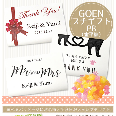
クロックギフト
ペーパーアイテム
DIY用品
引菓子
引出物ギフト
カタログギフト
ブライダルバッグ
演出用品
内祝い 出産祝い
季節イベント特集
会社概要