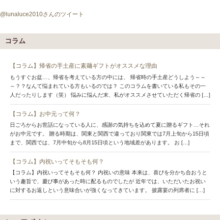
@lunaluce2010さんのツイート
コラム
【コラム】帰省の手土産に素麺ギフトがオススメな理由
もうすぐお盆…、帰省を考えている方の中には、 帰省時の手土産どうしよう～～
～？？なんて悩まれている方もいるのでは？ このコラムを書いている私もその一
人だったりします（笑） 悩みに悩んだ末、私がオススメさせていただく帰省の […]
【コラム】お中元って何？
日ごろからお世話になっている人に、感謝の気持ちを込めて夏に贈るギフト…それ
がお中元です。 贈る時期は、関東と関西で違っており関東では7月上旬から15日頃
まで、関西では、7月中旬から8月15日頃という地域差があります。 お […]
【コラム】内祝いってそもそも何？
【コラム】内祝いってそもそも何？ 内祝いの意味 本来は、喜びを分かち合おうと
いう趣旨で、慶び事があった時に配るものでしたが 近年では、いただいたお祝い
に対するお返しという意味合いが強くなってきています。 披露宴の列席者に […]