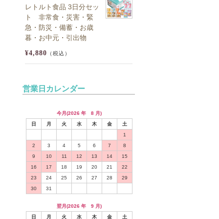
レトルト食品 3日分セッ
ト 非常食・災害・緊
急・防災・備蓄・お歳
暮・お中元・引出物
¥4,880
（税込）
営業日カレンダー
今月(2026 年 8 月)
日
月
火
水
木
金
土
1
2
3
4
5
6
7
8
9
10
11
12
13
14
15
16
17
18
19
20
21
22
23
24
25
26
27
28
29
30
31
翌月(2026 年 9 月)
日
月
火
水
木
金
土