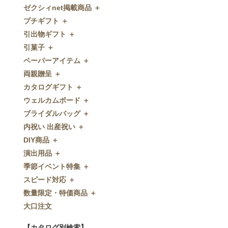
ゼクシィnet掲載商品 ＋
プチギフト ＋
ゼクシィnet掲載商品
引出物ギフト ＋
プチギフト
引菓子 ＋
ウェルカムプチギフト
引出物ギフト
ペーパーアイテム ＋
アメニティ
グラス
引菓子
両親贈呈 ＋
キャンディー・金平糖
タオル・石鹸・名披露目
バウムクーヘン
ペーパーアイテム
カタログギフト ＋
クッキー
ディズニーギフト
洋菓子
招待状
両親贈呈
ウェルカムボード ＋
スプーン
今治タオル
和菓子
席次表
ディズニーウェイトドール
カタログギフト
ブライダルバッグ ＋
チョコレート
引出物セット
FLAVOR
席札
ウェイトベア
OCEAN&TERRE GOURMET
ウェルカムボード
内祝い 出産祝い ＋
ディズニー
和食器
付箋・メッセージカード
子育て卒業証書
SHIKISAI ONE
カラーステンドグラス調
ブライダルバッグ
DIY商品 ＋
ドラジェ
名入れ贈呈品
印刷代行
クロックギフト
Grace
ガラス
内祝い 出産祝い
演出用品 ＋
プチタオル
特選ギフト
ディズニーシリーズ
フラワータイプ
DIY商品
季節イベント特集 ＋
席札立て
珈琲・紅茶
ペンダントクロック
演出用品
スピード対応 ＋
耳かき＆ぺん
鰹節・フード
ミラー
リングピロー
季節イベント特集
数量限定・特価商品 ＋
紅茶＆コーヒー
メッセージパズル
ブーケプルズ
サクラ
スピード対応
大口注文
和風プチギフト
似顔絵
結婚証明書
クローバー
即日お急ぎ発送
数量限定・特価商品
エシカルプチギフト
名詩
ゲストブック
ハロウィン
特急名入れ製造
【カタログ別検索】