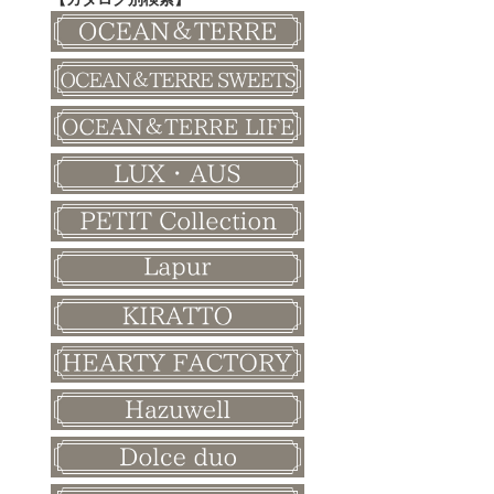
その他
和風ボード
その他
クリスマス
バレンタイン
ホワイトデー
母の日
父の日
敬老の日