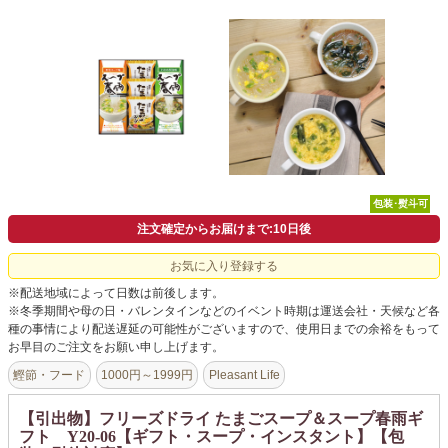
よくあるご質問
ドメイン指定受信について
無料サンプル・資料請求
お問合せ
包装･熨斗可
注文確定からお届けまで:10日後
お気に入り登録する
※配送地域によって日数は前後します。
※冬季期間や母の日・バレンタインなどのイベント時期は運送会社・天候など各
種の事情により配送遅延の可能性がございますので、使用日までの余裕をもって
お早目のご注文をお願い申し上げます。
鰹節・フード
1000円～1999円
Pleasant Life
【引出物】フリーズドライ たまごスープ＆スープ春雨ギ
フト Y20-06【ギフト・スープ・インスタント】【包