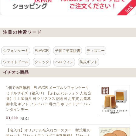
注目の検索ワード
シフォンケーキ
FLAVOR
子育て卒業証書
ディズニー
ウェイトドール
クロック
ハロウィン
防災ギフト
イチオシ商品
1個で送料無料 FLAVOR メープルシフォンケーキ
ミドルサイズ（箱入り）【ふわふわシフォン 人気 定
番】手土産 誕生日 クリスマス 記念日 お年賀 お歳暮
御中元 ギフト フレイバー 母の日 ホワイトデー バレ
ンタインデー
¥3,000
（税込）
【名入れ】オリジナル名入れコースター 挙式用10
枚セット【1セット目ネコポス送料無料】【2セット