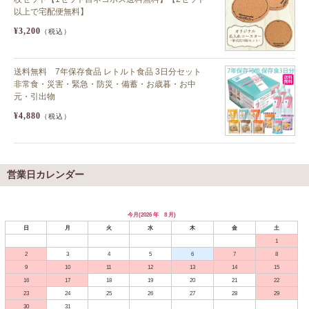
以上で宅配便無料】
¥3,200
（税込）
送料無料 7年保存食品 レトルト食品 3日分セット
非常食・災害・緊急・防災・備蓄・お歳暮・お中
元・引出物
¥4,880
（税込）
営業日カレンダー
今月(2026 年 8 月)
日
月
火
水
木
金
土
1
2
3
4
5
6
7
8
9
10
11
12
13
14
15
16
17
18
19
20
21
22
23
24
25
26
27
28
29
30
31