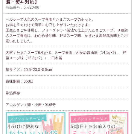
装・熨斗対応】
商品番号：pl-y20-06
ヘルシーで人気のスープ春雨とたまごスープのセット。
お湯を注ぐだけで簡単にお召し上がりいただけます。
国産たまごを使用し、フリーズドライ製法で仕上げたたまごスープ、３種類
のスープ春雨は、わかめ醤油味、野菜スープ味、かきたま海鮮風塩味をご用
意いたしました。
内容：たまごスープ6.4ｇ×3、スープ春雨（わかめ醤油味（14.1g×2）、 野
菜スープ味（13.2g×2））・日本製
箱サイズ：20.5×23.3×5.5cm
賞味期限：360日
常温保存
アレルゲン：卵・小麦・乳成分