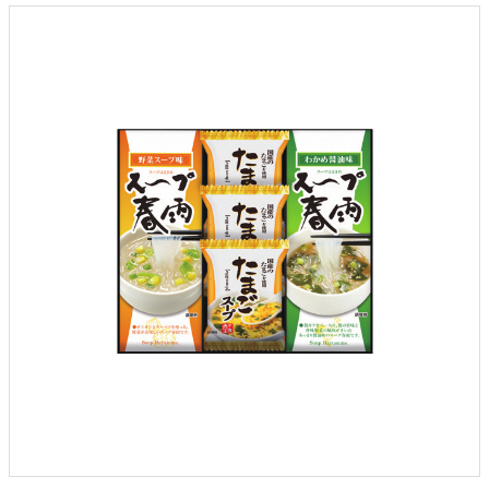
クロックギフト
ペーパーアイテム
DIY用品
引菓子
引出物ギフト
カタログギフト
ブライダルバッグ
演出用品
内祝い 出産祝い
季節イベント特集
会社概要