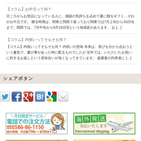
【コラム】お中元って何？
日ごろからお世話になっている人に、感謝の気持ちを込めて夏に贈るギフト…それ
がお中元です。 贈る時期は、関東と関西で違っており関東では7月上旬から15日頃
まで、関西では、7月中旬から8月15日頃という地域差があります。 お […]
【コラム】内祝いってそもそも何？
【コラム】内祝いってそもそも何？ 内祝いの意味 本来は、喜びを分かち合おうと
いう趣旨で、慶び事があった時に配るものでしたが 近年では、いただいたお祝い
に対するお返しという意味合いが強くなってきています。 披露宴の列席者に […]
シェアボタン