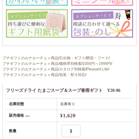
プチギフトのルナルーチェ
＞
商品
/
引出物・ギフト
/
鰹節・フード
/
プチギフトのルナルーチェ
＞
商品
/
価格帯別検索
/
1000円～1999円
/
プチギフトのルナルーチェ
＞
商品
/
カタログ別検索
/
Pleasant Life
/
プチギフトのルナルーチェ
＞
商品
/
包装・熨斗対応
/
フリーズドライ たまごスープ＆スープ春雨ギフト Y20-06
在庫状態
在庫有り
¥1,620
販売価格
（税込）
数量