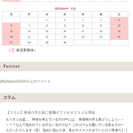
翌月(2026 年 9 月)
日
月
火
水
木
金
土
1
2
3
4
5
6
7
8
9
10
11
12
13
14
15
16
17
18
19
20
21
22
23
24
25
26
27
28
29
30
（
発送業務休）
Twitter
@lunaluce2010さんのツイート
コラム
【コラム】帰省の手土産に素麺ギフトがオススメな理由
もうすぐお盆…、帰省を考えている方の中には、 帰省時の手土産どうしよう～～
～？？なんて悩まれている方もいるのでは？ このコラムを書いている私もその一
人だったりします（笑） 悩みに悩んだ末、私がオススメさせていただく帰省の […]