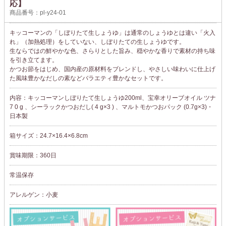
応】
商品番号：pl-y24-01
キッコーマンの「しぼりたて生しょうゆ」は通常のしょうゆとは違い「火入
れ」（加熱処理）をしていない、しぼりたての生しょうゆです。
生ならではの鮮やかな色、さらりとした旨み、穏やかな香りで素材の持ち味
を引き立てます。
かつお節をはじめ、国内産の原材料をブレンドし、やさしい味わいに仕上げ
た風味豊かなだしの素などバラエティ豊かなセットです。
内容：キッコーマンしぼりたて生しょうゆ200ml、宝幸オリーブオイル ツナ
7 0 g 、シーラックかつおだし( 4 g×3 ) 、マルトモかつおパック (0.7g×3)・
日本製
箱サイズ：24.7×16.4×6.8cm
賞味期限：360日
常温保存
アレルゲン：小麦