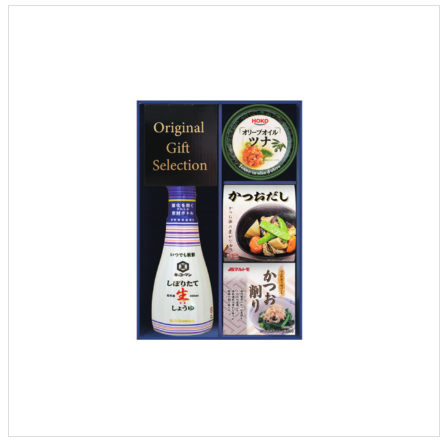
クロックギフト
ペーパーアイテム
DIY用品
引菓子
引出物ギフト
カタログギフト
ブライダルバッグ
演出用品
内祝い 出産祝い
季節イベント特集
会社概要