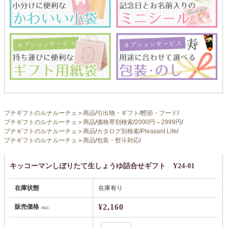
プチギフトのルナルーチェ
＞
商品
/
引出物・ギフト
/
鰹節・フード
/
プチギフトのルナルーチェ
＞
商品
/
価格帯別検索
/
2000円～2999円
/
プチギフトのルナルーチェ
＞
商品
/
カタログ別検索
/
Pleasant Life
/
プチギフトのルナルーチェ
＞
商品
/
包装・熨斗対応
/
キッコーマンしぼりたて生しょうゆ詰合せギフト Y24-01
在庫状態
在庫有り
¥2,160
販売価格
（税込）