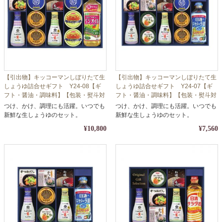
【引出物】キッコーマンしぼりたて生
【引出物】キッコーマンしぼりたて生
しょうゆ詰合せギフト Y24-08【ギ
しょうゆ詰合せギフト Y24-07【ギ
フト・醤油・調味料】【包装・熨斗対
フト・醤油・調味料】【包装・熨斗対
応】
応】
つけ、かけ、調理にも活躍。いつでも
つけ、かけ、調理にも活躍。いつでも
新鮮な生しょうゆのセット。
新鮮な生しょうゆのセット。
¥10,800
¥7,560