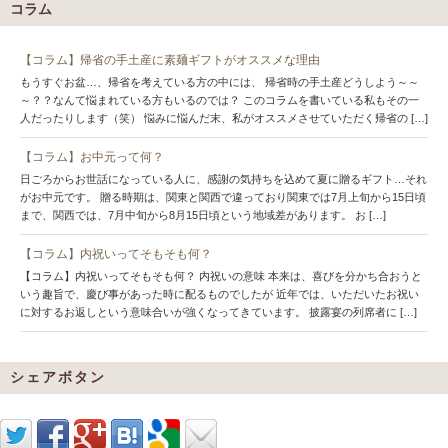
コラム
【コラム】帰省の手土産に素麺ギフトがオススメな理由
もうすぐお盆…、帰省を考えている方の中には、 帰省時の手土産どうしよう～～
～？？なんて悩まれている方もいるのでは？ このコラムを書いている私もその一
人だったりします（笑） 悩みに悩んだ末、私がオススメさせていただく帰省の […]
【コラム】お中元って何？
日ごろからお世話になっている人に、感謝の気持ちを込めて夏に贈るギフト…それ
がお中元です。 贈る時期は、関東と関西で違っており関東では7月上旬から15日頃
まで、関西では、7月中旬から8月15日頃という地域差があります。 お […]
【コラム】内祝いってそもそも何？
【コラム】内祝いってそもそも何？ 内祝いの意味 本来は、喜びを分かち合おうと
いう趣旨で、慶び事があった時に配るものでしたが 近年では、いただいたお祝い
に対するお返しという意味合いが強くなってきています。 披露宴の列席者に […]
シェアボタン