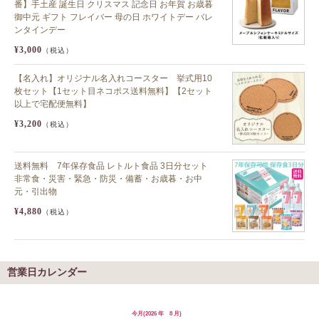
番】手土産 誕生日 クリスマス 記念日 お年賀 お歳暮
御中元 ギフト フレイバー 母の日 ホワイトデー バレ
ンタインデー
¥3,000
（税込）
【名入れ】オリジナル名入れコースター 挙式用10
枚セット【1セット目ネコポス送料無料】【2セット
以上で宅配便無料】
¥3,200
（税込）
送料無料 7年保存食品 レトルト食品 3日分セット
非常食・災害・緊急・防災・備蓄・お歳暮・お中
元・引出物
¥4,880
（税込）
営業日カレンダー
今月(2026 年 8 月)