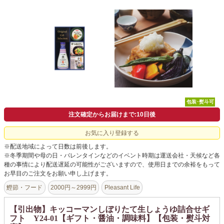
よくあるご質問
ドメイン指定受信について
無料サンプル・資料請求
お問合せ
包装･熨斗可
注文確定からお届けまで:10日後
お気に入り登録する
※配送地域によって日数は前後します。
※冬季期間や母の日・バレンタインなどのイベント時期は運送会社・天候など各
種の事情により配送遅延の可能性がございますので、使用日までの余裕をもって
お早目のご注文をお願い申し上げます。
鰹節・フード
2000円～2999円
Pleasant Life
【引出物】キッコーマンしぼりたて生しょうゆ詰合せギ
フト Y24-01【ギフト・醤油・調味料】【包装・熨斗対