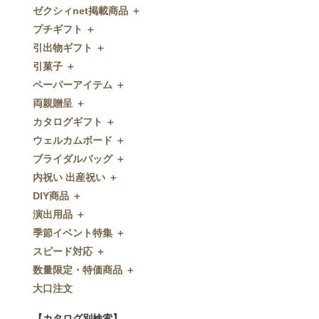
ゼクシィnet掲載商品 ＋
プチギフト ＋
ゼクシィnet掲載商品
引出物ギフト ＋
プチギフト
引菓子 ＋
ウェルカムプチギフト
引出物ギフト
ペーパーアイテム ＋
アメニティ
グラス
引菓子
両親贈呈 ＋
キャンディー・金平糖
タオル・石鹸・名披露目
バウムクーヘン
ペーパーアイテム
カタログギフト ＋
クッキー
ディズニーギフト
洋菓子
招待状
両親贈呈
ウェルカムボード ＋
スプーン
今治タオル
和菓子
席次表
ディズニーウェイトドール
カタログギフト
ブライダルバッグ ＋
チョコレート
引出物セット
FLAVOR
席札
ウェイトベア
OCEAN&TERRE GOURMET
ウェルカムボード
内祝い 出産祝い ＋
ディズニー
和食器
付箋・メッセージカード
子育て卒業証書
SHIKISAI ONE
カラーステンドグラス調
ブライダルバッグ
DIY商品 ＋
ドラジェ
名入れ贈呈品
印刷代行
クロックギフト
Grace
ガラス
内祝い 出産祝い
演出用品 ＋
プチタオル
特選ギフト
ディズニーシリーズ
フラワータイプ
DIY商品
季節イベント特集 ＋
席札立て
珈琲・紅茶
ペンダントクロック
演出用品
スピード対応 ＋
耳かき＆ぺん
鰹節・フード
ミラー
リングピロー
季節イベント特集
数量限定・特価商品 ＋
紅茶＆コーヒー
メッセージパズル
ブーケプルズ
サクラ
スピード対応
大口注文
和風プチギフト
似顔絵
結婚証明書
クローバー
即日お急ぎ発送
数量限定・特価商品
エシカルプチギフト
名詩
ゲストブック
ハロウィン
特急名入れ製造
【カタログ別検索】