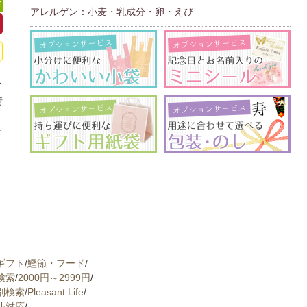
可
アレルゲン：小麦・乳成分・卵・えび
イ
情
、
を
ギフト
/
鰹節・フード
/
検索
/
2000円～2999円
/
別検索
/
Pleasant Life
/
斗対応
/