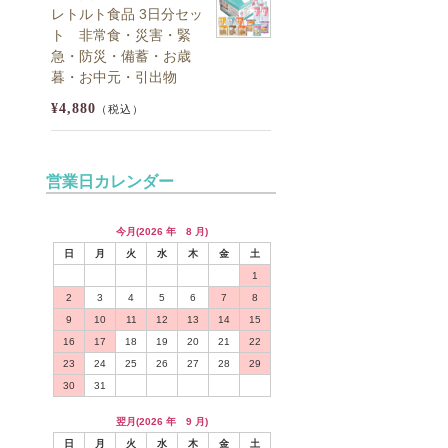
レトルト食品 3日分セッ
ト 非常食・災害・緊
急・防災・備蓄・お歳
暮・お中元・引出物
¥4,880
（税込）
営業日カレンダー
今月(2026 年 8 月)
日
月
火
水
木
金
土
1
2
3
4
5
6
7
8
9
10
11
12
13
14
15
16
17
18
19
20
21
22
23
24
25
26
27
28
29
30
31
翌月(2026 年 9 月)
日
月
火
水
木
金
土