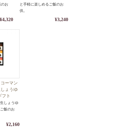
熨斗対
調味料】【包装・熨斗対
飯のお
と手軽に楽しめるご飯のお
応】
供。
¥4,320
¥3,240
ッコーマン
生しょうゆ
ィギフト
フト・醤油・
豆生しょうゆ
装・熨斗対
るご飯のお
¥2,160