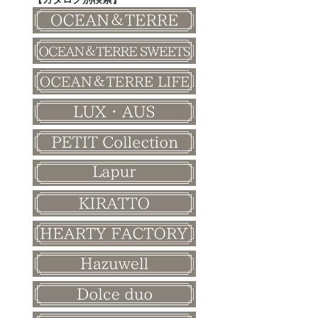
その他
和風ボード
その他
クリスマス
バレンタイン
ホワイトデー
母の日
父の日
敬老の日