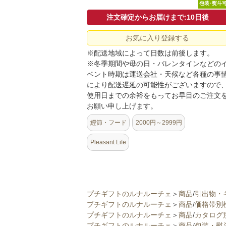
包装･熨斗
注文確定からお届けまで:10日後
お気に入り登録する
※配送地域によって日数は前後します。
※冬季期間や母の日・バレンタインなどの
ベント時期は運送会社・天候など各種の事
により配送遅延の可能性がございますので
使用日までの余裕をもってお早目のご注文
お願い申し上げます。
鰹節・フード
2000円～2999円
Pleasant Life
プチギフトのルナルーチェ
＞
商品
/
引出物・
プチギフトのルナルーチェ
＞
商品
/
価格帯別
プチギフトのルナルーチェ
＞
商品
/
カタログ
プチギフトのルナルーチェ
＞
商品
/
包装・熨