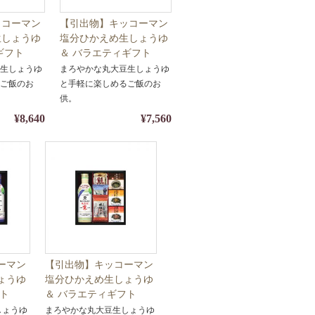
ッコーマン
【引出物】キッコーマン
生しょうゆ
塩分ひかえめ生しょうゆ
ィギフト
＆ バラエティギフト
フト・醤油・
Y26-06【ギフト・醤油・
豆生しょうゆ
まろやかな丸大豆生しょうゆ
装・熨斗対
調味料】【包装・熨斗対
るご飯のお
と手軽に楽しめるご飯のお
応】
供。
¥8,640
¥7,560
ーマン
【引出物】キッコーマン
ょうゆ
塩分ひかえめ生しょうゆ
フト
＆ バラエティギフト
・醤油・
Y26-03【ギフト・醤油・
しょうゆ
まろやかな丸大豆生しょうゆ