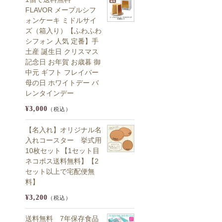
FLAVOR メープルシフ
ォンケーキ ミドルサイ
ズ（箱入り）【ふわふわ
シフォン 人気 定番】手
土産 誕生日 クリスマス
記念日 お年賀 お歳暮 御
中元 ギフト フレイバー
母の日 ホワイトデー バ
レンタインデー
¥3,000
（税込）
【名入れ】オリジナル名
入れコースター 挙式用
10枚セット【1セット目
ネコポス送料無料】【2
セット以上で宅配便無
料】
¥3,200
（税込）
送料無料 7年保存食品