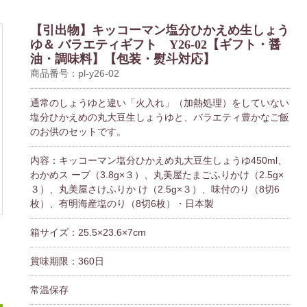
【引出物】キッコーマン塩分ひかえめ生しょう
ゆ＆ バラエティギフト Y26-02【ギフト・醤
油・調味料】【包装・熨斗対応】
商品番号：pl-y26-02
通常のしょうゆと違い「火入れ」（加熱処理）をしていない
塩分ひかえめの丸大豆生しょうゆと、バラエティ豊かなご飯
のお供のセットです。
内容：キッコーマン塩分ひかえめ丸大豆生しょうゆ450ml、
わかめス ープ（3.8g×３）、丸美屋たまごふりかけ（2.5g×
３）、丸美屋さけふりか け（2.5g×３）、味付のり（8切6
枚）、有明海産塩のり（8切6枚）・日本製
箱サイズ：25.5×23.6×7cm
賞味期限：360日
常温保存