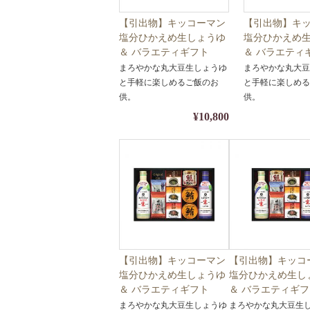
【引出物】キッコーマン
【引出物】キ
塩分ひかえめ生しょうゆ
塩分ひかえめ
＆ バラエティギフト
＆ バラエテ
Y26-08【ギフト・醤油・
Y26-07【ギ
まろやかな丸大豆生しょうゆ
まろやかな丸大
調味料】【包装・熨斗対
調味料】【包
と手軽に楽しめるご飯のお
と手軽に楽しめ
応】
応】
供。
供。
¥10,800
【引出物】キッコーマン
【引出物】キッコ
塩分ひかえめ生しょうゆ
塩分ひかえめ生し
＆ バラエティギフト
＆ バラエティギ
Y26-05【ギフト・醤油・
Y26-04【ギフト
まろやかな丸大豆生しょうゆ
まろやかな丸大豆生