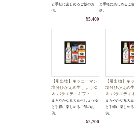
調味料】【包装・熨斗対
調味料】【包装・
と手軽に楽しめるご飯のお
と手軽に楽しめるご
応】
応】
供。
供。
¥5,400
【引出物】キッコーマン
【引出物】キ
塩分ひかえめ生しょうゆ
塩分ひかえめ
＆ バラエティギフト
＆ バラエテ
Y26-02【ギフト・醤油・
Y26-01【ギ
まろやかな丸大豆生しょうゆ
まろやかな丸大
調味料】【包装・熨斗対
調味料】【包
と手軽に楽しめるご飯のお
と手軽に楽しめ
応】
応】
供。
供。
¥2,700