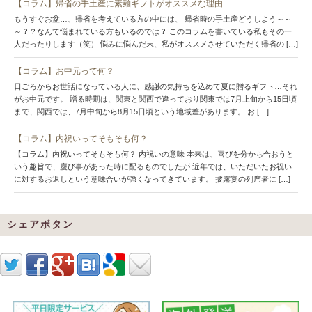
【コラム】帰省の手土産に素麺ギフトがオススメな理由
もうすぐお盆…、帰省を考えている方の中には、 帰省時の手土産どうしよう～～
～？？なんて悩まれている方もいるのでは？ このコラムを書いている私もその一
人だったりします（笑） 悩みに悩んだ末、私がオススメさせていただく帰省の […]
【コラム】お中元って何？
日ごろからお世話になっている人に、感謝の気持ちを込めて夏に贈るギフト…それ
がお中元です。 贈る時期は、関東と関西で違っており関東では7月上旬から15日頃
まで、関西では、7月中旬から8月15日頃という地域差があります。 お […]
【コラム】内祝いってそもそも何？
【コラム】内祝いってそもそも何？ 内祝いの意味 本来は、喜びを分かち合おうと
いう趣旨で、慶び事があった時に配るものでしたが 近年では、いただいたお祝い
に対するお返しという意味合いが強くなってきています。 披露宴の列席者に […]
シェアボタン