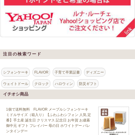
注目の検索ワード
シフォンケーキ
FLAVOR
子育て卒業証書
ディズニー
ウェイトドール
クロック
ハロウィン
防災ギフト
イチオシ商品
1個で送料無料 FLAVOR メープルシフォンケーキ
ミドルサイズ（箱入り）【ふわふわシフォン 人気 定
番】手土産 誕生日 クリスマス 記念日 お年賀 お歳暮
御中元 ギフト フレイバー 母の日 ホワイトデー バレ
ンタインデー