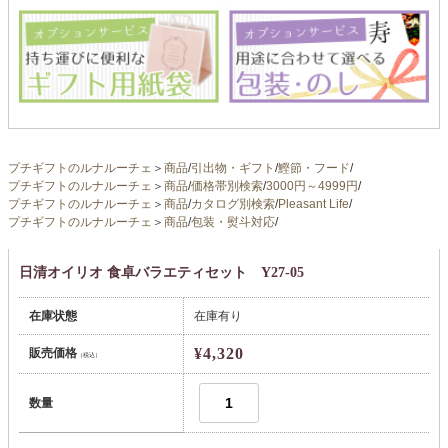
プチギフトのルナルーチェ
＞
商品
/
引出物・ギフト
/
鰹節・フード
/
プチギフトのルナルーチェ
＞
商品
/
価格帯別検索
/
3000円～4999円
/
プチギフトのルナルーチェ
＞
商品
/
カタログ別検索
/
Pleasant Life
/
プチギフトのルナルーチェ
＞
商品
/
包装・熨斗対応
/
日清オイリオ 食卓バラエティセット Y27-05
在庫状態
在庫有り
¥4,320
販売価格
（税込）
数量