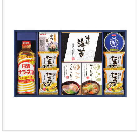
クロックギフト
ペーパーアイテム
DIY用品
引菓子
引出物ギフト
カタログギフト
ブライダルバッグ
演出用品
内祝い 出産祝い
季節イベント特集
会社概要