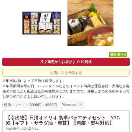
よくあるご質問
ドメイン指定受信について
無料サンプル・資料請求
お問合せ
包装･熨斗可
注文確定からお届けまで:10日後
お気に入り登録する
※配送地域によって日数は前後します。
※冬季期間や母の日・バレンタインなどのイベント時期は運送会社・天候など各
種の事情により配送遅延の可能性がございますので、使用日までの余裕をもって
お早目のご注文をお願い申し上げます。
鰹節・フード
3000円～4999円
Pleasant Life
【引出物】日清オイリオ 食卓バラエティセット Y27-
05【ギフト・サラダ油・海苔】【包装・熨斗対応】
商品番号：pl-y27-05