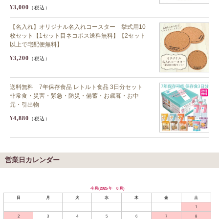
¥3,000
（税込）
【名入れ】オリジナル名入れコースター 挙式用10
枚セット【1セット目ネコポス送料無料】【2セット
以上で宅配便無料】
¥3,200
（税込）
送料無料 7年保存食品 レトルト食品 3日分セット
非常食・災害・緊急・防災・備蓄・お歳暮・お中
元・引出物
¥4,880
（税込）
営業日カレンダー
今月(2026 年 8 月)
日
月
火
水
木
金
土
1
2
3
4
5
6
7
8