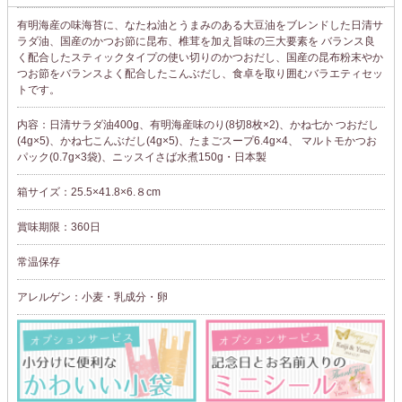
有明海産の味海苔に、なたね油とうまみのある大豆油をブレンドした日清サ
ラダ油、国産のかつお節に昆布、椎茸を加え旨味の三大要素を バランス良
く配合したスティックタイプの使い切りのかつおだし、国産の昆布粉末やか
つお節をバランスよく配合したこんぶだし、食卓を取り囲むバラエティセッ
トです。
内容：日清サラダ油400g、有明海産味のり(8切8枚×2)、かね七か つおだし
(4g×5)、かね七こんぶだし(4g×5)、たまごスープ6.4g×4、 マルトモかつお
パック(0.7g×3袋)、ニッスイさば水煮150g・日本製
箱サイズ：25.5×41.8×6.８cm
賞味期限：360日
常温保存
アレルゲン：小麦・乳成分・卵