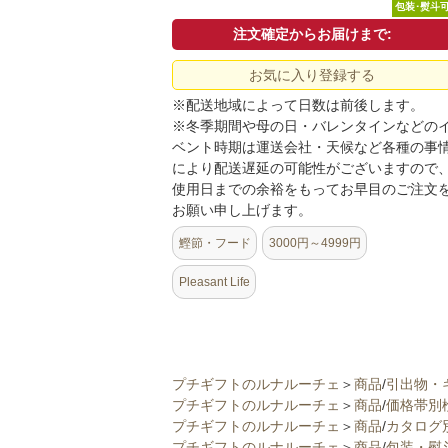
包装･熨斗
注文確定からお届けまで:
お気に入り登録する
※配送地域によって日数は前後します。
※冬季期間や母の日・バレンタインなどの
ベント時期は運送会社・天候など各種の事
により配送遅延の可能性がございますので
使用日までの余裕をもってお早目のご注文
お願い申し上げます。
鰹節・フード
3000円～4999円
Pleasant Life
プチギフトのルナルーチェ
＞
商品
/
引出物・
プチギフトのルナルーチェ
＞
商品
/
価格帯別
プチギフトのルナルーチェ
＞
商品
/
カタログ
プチギフトのルナルーチェ
＞
商品
/
包装・熨