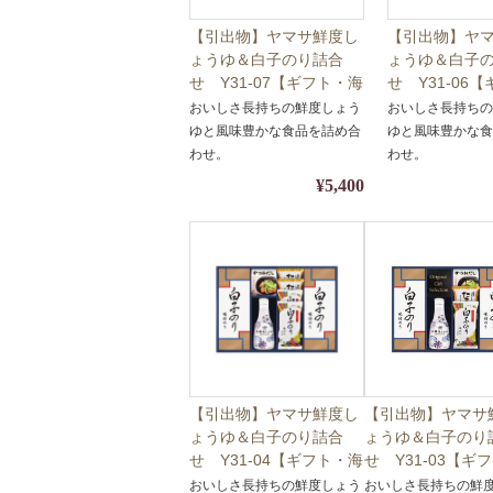
【引出物】ヤマサ鮮度し
【引出物】ヤ
ょうゆ＆白子のり詰合
ょうゆ＆白子
せ Y31-07【ギフト・海
せ Y31-06
苔・醤油】【包装・熨斗
苔・醤油】【
おいしさ長持ちの鮮度しょう
おいしさ長持ち
対応】
対応】
ゆと風味豊かな食品を詰め合
ゆと風味豊かな
わせ。
わせ。
¥5,400
【引出物】ヤマサ鮮度し
【引出物】ヤマサ
ょうゆ＆白子のり詰合
ょうゆ＆白子のり
せ Y31-04【ギフト・海
せ Y31-03【ギ
苔・醤油】【包装・熨斗
苔・醤油】【包装
おいしさ長持ちの鮮度しょう
おいしさ長持ちの鮮