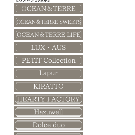
その他
和風ボード
その他
クリスマス
バレンタイン
ホワイトデー
母の日
父の日
敬老の日