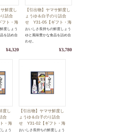
マサ鮮度し
【引出物】ヤマサ鮮度し
のり詰合
ょうゆ＆白子のり詰合
【ギフト・海
せ Y31-05【ギフト・海
包装・熨斗
苔・醤油】【包装・熨斗
の鮮度しょう
おいしさ長持ちの鮮度しょう
対応】
食品を詰め合
ゆと風味豊かな食品を詰め合
わせ。
¥4,320
¥3,780
鮮度し
【引出物】ヤマサ鮮度し
詰合
ょうゆ＆白子のり詰合
フト・海
せ Y31-02【ギフト・海
・熨斗
苔・醤油】【包装・熨斗
度しょう
おいしさ長持ちの鮮度しょう