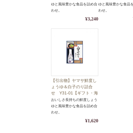
対応】
対応】
ゆと風味豊かな食品を詰め合
ゆと風味豊かな食品
わせ。
わせ。
¥3,240
【引出物】ヤマサ鮮度し
ょうゆ＆白子のり詰合
せ Y31-01【ギフト・海
苔・醤油】【包装・熨斗
おいしさ長持ちの鮮度しょう
対応】
ゆと風味豊かな食品を詰め合
わせ。
¥1,620