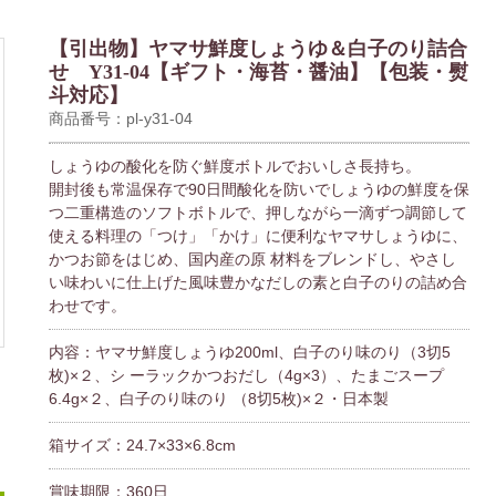
【引出物】ヤマサ鮮度しょうゆ＆白子のり詰合
せ Y31-04【ギフト・海苔・醤油】【包装・熨
斗対応】
商品番号：pl-y31-04
しょうゆの酸化を防ぐ鮮度ボトルでおいしさ長持ち。
開封後も常温保存で90日間酸化を防いでしょうゆの鮮度を保
つ二重構造のソフトボトルで、押しながら一滴ずつ調節して
使える料理の「つけ」「かけ」に便利なヤマサしょうゆに、
かつお節をはじめ、国内産の原 材料をブレンドし、やさし
い味わいに仕上げた風味豊かなだしの素と白子のりの詰め合
わせです。
内容：ヤマサ鮮度しょうゆ200ml、白子のり味のり（3切5
枚)×２、シ ーラックかつおだし（4g×3）、たまごスープ
6.4g×２、白子のり味のり （8切5枚)×２・日本製
箱サイズ：24.7×33×6.8cm
賞味期限：360日