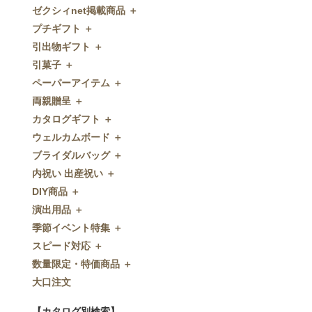
ゼクシィnet掲載商品 ＋
プチギフト ＋
ゼクシィnet掲載商品
引出物ギフト ＋
プチギフト
引菓子 ＋
ウェルカムプチギフト
引出物ギフト
ペーパーアイテム ＋
アメニティ
グラス
引菓子
両親贈呈 ＋
キャンディー・金平糖
タオル・石鹸・名披露目
バウムクーヘン
ペーパーアイテム
カタログギフト ＋
クッキー
ディズニーギフト
洋菓子
招待状
両親贈呈
ウェルカムボード ＋
スプーン
今治タオル
和菓子
席次表
ディズニーウェイトドール
カタログギフト
ブライダルバッグ ＋
チョコレート
引出物セット
FLAVOR
席札
ウェイトベア
OCEAN&TERRE GOURMET
ウェルカムボード
内祝い 出産祝い ＋
ディズニー
和食器
付箋・メッセージカード
子育て卒業証書
SHIKISAI ONE
カラーステンドグラス調
ブライダルバッグ
DIY商品 ＋
ドラジェ
名入れ贈呈品
印刷代行
クロックギフト
Grace
ガラス
内祝い 出産祝い
演出用品 ＋
プチタオル
特選ギフト
ディズニーシリーズ
フラワータイプ
DIY商品
季節イベント特集 ＋
席札立て
珈琲・紅茶
ペンダントクロック
演出用品
スピード対応 ＋
耳かき＆ぺん
鰹節・フード
ミラー
リングピロー
季節イベント特集
数量限定・特価商品 ＋
紅茶＆コーヒー
メッセージパズル
ブーケプルズ
サクラ
スピード対応
大口注文
和風プチギフト
似顔絵
結婚証明書
クローバー
即日お急ぎ発送
数量限定・特価商品
エシカルプチギフト
名詩
ゲストブック
ハロウィン
特急名入れ製造
【カタログ別検索】