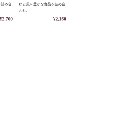
対応】
を詰め合
ゆと風味豊かな食品を詰め合
わせ。
¥2,700
¥2,160