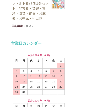
レトルト食品 3日分セッ
ト 非常食・災害・緊
急・防災・備蓄・お歳
暮・お中元・引出物
¥4,880
（税込）
営業日カレンダー
今月(2026 年 8 月)
日
月
火
水
木
金
土
1
2
3
4
5
6
7
8
9
10
11
12
13
14
15
16
17
18
19
20
21
22
23
24
25
26
27
28
29
30
31
翌月(2026 年 9 月)
日
月
火
水
木
金
土