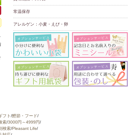
可
常温保存
アレルゲン：小麦・えび・卵
イ
情
、
を
ギフト
/
鰹節・フード
/
検索
/
3000円～4999円
/
別検索
/
Pleasant Life
/
斗対応
/