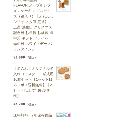
FLAVOR メープルシフ
ォンケーキ ミドルサイ
ズ（箱入り）【ふわふわ
シフォン 人気 定番】手
土産 誕生日 クリスマス
記念日 お年賀 お歳暮 御
中元 ギフト フレイバー
母の日 ホワイトデー バ
レンタインデー
¥3,000
（税込）
【名入れ】オリジナル名
入れコースター 挙式用
10枚セット【1セット目
ネコポス送料無料】【2
セット以上で宅配便無
料】
¥3,200
（税込）
送料無料 7年保存食品