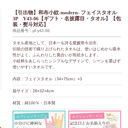
【引出物】和布小紋-modern- フェイスタオル
3P Y43-06【ギフト・名披露目・タオル】【包
装・熨斗対応】
商品番号：pl-y43-06
タオル産地として、日本一を誇る愛媛県今治市。
伝統の技術で織り上げられたタオルは、使いはじめから吸水
性がよく、ふんわりした風合いが長続きします。
小紋柄をあしらったシンプルなデザインで、シーンを選ばず
使いやすいタオルです。
内容：フェイスタオル（34×75cm）×3
箱サイズ：28×32×4cm
材質：綿100％・日本製