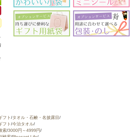
可
イ
情
、
を
ギフト
/
タオル・石鹸・名披露目
/
ギフト
/
今治タオル
/
検索
/
3000円～4999円
/
別検索
/
Pleasant Life
/