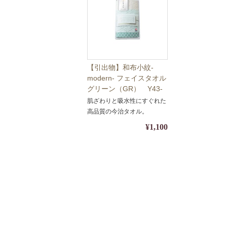
【引出物】和布小紋-
modern- フェイスタオル
グリーン（GR） Y43-
01【ギフト・名披露目・
肌ざわりと吸水性にすぐれた
タオル】【包装・熨斗対
高品質の今治タオル。
応】
¥1,100