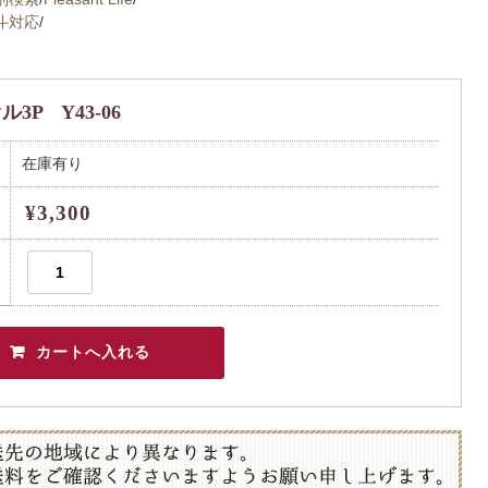
斗対応
/
3P Y43-06
在庫有り
¥3,300