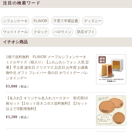
注目の検索ワード
シフォンケーキ
FLAVOR
子育て卒業証書
ディズニー
ウェイトドール
クロック
ハロウィン
防災ギフト
イチオシ商品
1個で送料無料 FLAVOR メープルシフォンケーキ
ミドルサイズ（箱入り）【ふわふわシフォン 人気 定
番】手土産 誕生日 クリスマス 記念日 お年賀 お歳暮
御中元 ギフト フレイバー 母の日 ホワイトデー バレ
ンタインデー
¥3,000
（税込）
【名入れ】オリジナル名入れコースター 挙式用10
枚セット【1セット目ネコポス送料無料】【2セット
以上で宅配便無料】
¥3,200
（税込）