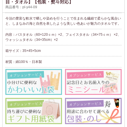
目・タオル】【包装・熨斗対応】
商品番号：pl-y44-09
今治の豊富な軟水で晒しや染めを行うことで生まれる繊細で柔らかな風合い
と、しまなみの海と自然を表したような美しい色あいが魅力のタオルです。
内容：バスタオル（60×120ｃｍ）×2、フェイスタオル（34×75ｃｍ） ×2、
ウォッシュタオル（34×35cm）×2
箱サイズ：35×45×5cm
材質：綿100％・日本製