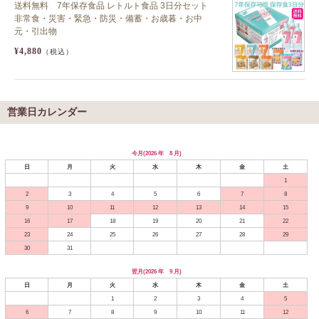
送料無料 7年保存食品 レトルト食品 3日分セット
非常食・災害・緊急・防災・備蓄・お歳暮・お中
元・引出物
¥4,880
（税込）
営業日カレンダー
今月(2026 年 8 月)
日
月
火
水
木
金
土
1
2
3
4
5
6
7
8
9
10
11
12
13
14
15
16
17
18
19
20
21
22
23
24
25
26
27
28
29
30
31
翌月(2026 年 9 月)
日
月
火
水
木
金
土
1
2
3
4
5
6
7
8
9
10
11
12