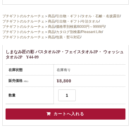
プチギフトのルナルーチェ
＞
商品
/
引出物・ギフト
/
タオル・石鹸・名披露目
/
プチギフトのルナルーチェ
＞
商品
/
引出物・ギフト
/
今治タオル
/
プチギフトのルナルーチェ
＞
商品
/
価格帯別検索
/
8000円～9999円
/
プチギフトのルナルーチェ
＞
商品
/
カタログ別検索
/
Pleasant Life
/
プチギフトのルナルーチェ
＞
商品
/
包装・熨斗対応
/
しまなみ匠の彩 バスタオル2P・フェイスタオル2P・ ウォッシュ
タオル2P Y44-09
在庫状態
在庫有り
¥8,800
販売価格
（税込）
数量