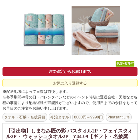
よくあるご質問
ドメイン指定受信について
無料サンプル・資料請求
お問合せ
包装･熨斗可
注文確定からお届けまで:
お気に入り登録する
※配送地域によって日数は前後します。
※冬季期間や母の日・バレンタインなどのイベント時期は運送会社・天候など各
種の事情により配送遅延の可能性がございますので、使用日までの余裕をもって
お早目のご注文をお願い申し上げます。
タオル・石鹸・名披露目
今治タオル
8000円～9999円
Pleasant Life
【引出物】しまなみ匠の彩 バスタオル2P・フェイスタオ
ル2P・ ウォッシュタオル2P Y44-09【ギフト・名披露