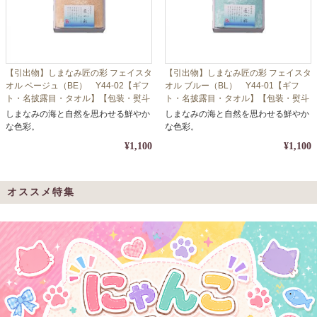
【引出物】しまなみ匠の彩 フェイスタ
【引出物】しまなみ匠の彩 フェイスタ
オル ベージュ（BE） Y44-02【ギフ
オル ブルー（BL） Y44-01【ギフ
ト・名披露目・タオル】【包装・熨斗
ト・名披露目・タオル】【包装・熨斗
対応】
対応】
しまなみの海と自然を思わせる鮮やか
しまなみの海と自然を思わせる鮮やか
な色彩。
な色彩。
¥1,100
¥1,100
オススメ特集