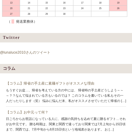
13
14
15
16
17
18
19
20
21
22
23
24
25
26
27
28
29
30
（
発送業務休）
Twitter
@lunaluce2010さんのツイート
コラム
【コラム】帰省の手土産に素麺ギフトがオススメな理由
もうすぐお盆…、帰省を考えている方の中には、 帰省時の手土産どうしよう～～
～？？なんて悩まれている方もいるのでは？ このコラムを書いている私もその一
人だったりします（笑） 悩みに悩んだ末、私がオススメさせていただく帰省の […]
【コラム】お中元って何？
日ごろからお世話になっている人に、感謝の気持ちを込めて夏に贈るギフト…それ
がお中元です。 贈る時期は、関東と関西で違っており関東では7月上旬から15日頃
まで、関西では、7月中旬から8月15日頃という地域差があります。 お […]