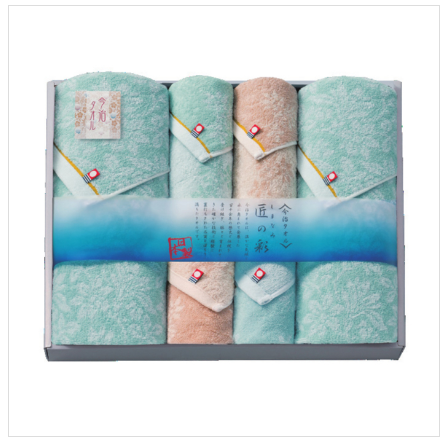
クロックギフト
ペーパーアイテム
DIY用品
引菓子
引出物ギフト
カタログギフト
ブライダルバッグ
演出用品
内祝い 出産祝い
季節イベント特集
会社概要