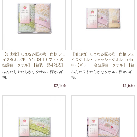
【引出物】しまなみ匠の彩・白桜 フェ
【引出物】しまなみ匠の彩・白桜 フェ
イスタオル2P Y45-04【ギフト・名
イスタオル・ウォッシュタオル Y45-
披露目・タオル】【包装・熨斗対応】
03【ギフト・名披露目・タオル】【包
装・熨斗対応】
ふんわりやわらかなタオルに浮かぶ白
ふんわりやわらかなタオルに浮かぶ白
桜。
桜。
¥2,200
¥1,650