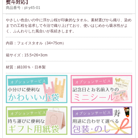
熨斗対応】
商品番号：pl-y45-01
やさしい色合いの中に浮かぶ桜が印象的なタオル。素材選びから織り、染め
までの工程を追求して今治で織り上げており、使いはじめから吸水性がよ
く、ふんわりした風合いが長続きします。
内容：フェイスタオル（34×75cm）
箱サイズ：15.5×26×3cm
材質：綿100％・日本製