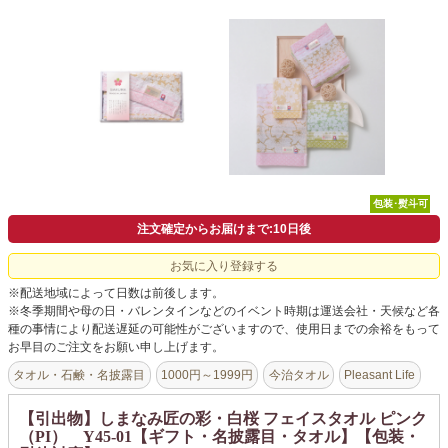
よくあるご質問
ドメイン指定受信について
無料サンプル・資料請求
お問合せ
包装･熨斗可
注文確定からお届けまで:10日後
お気に入り登録する
※配送地域によって日数は前後します。
※冬季期間や母の日・バレンタインなどのイベント時期は運送会社・天候など各
種の事情により配送遅延の可能性がございますので、使用日までの余裕をもって
お早目のご注文をお願い申し上げます。
タオル・石鹸・名披露目
1000円～1999円
今治タオル
Pleasant Life
【引出物】しまなみ匠の彩・白桜 フェイスタオル ピンク
（PI） Y45-01【ギフト・名披露目・タオル】【包装・