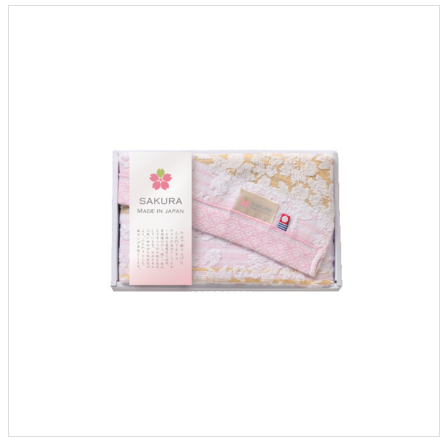
クロックギフト
ペーパーアイテム
DIY用品
引菓子
引出物ギフト
カタログギフト
ブライダルバッグ
演出用品
内祝い 出産祝い
季節イベント特集
会社概要