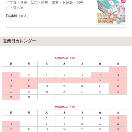
非常食・災害・緊急・防災・備蓄・お歳暮・お中
元・引出物
¥4,880
（税込）
営業日カレンダー
今月(2026 年 8 月)
日
月
火
水
木
金
土
1
2
3
4
5
6
7
8
9
10
11
12
13
14
15
16
17
18
19
20
21
22
23
24
25
26
27
28
29
30
31
翌月(2026 年 9 月)
日
月
火
水
木
金
土
1
2
3
4
5
6
7
8
9
10
11
12
13
14
15
16
17
18
19