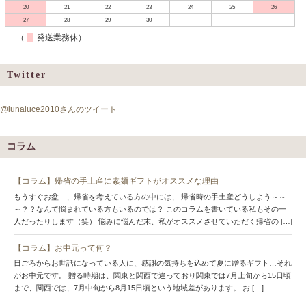
20
21
22
23
24
25
26
27
28
29
30
（
発送業務休）
Twitter
@lunaluce2010さんのツイート
コラム
【コラム】帰省の手土産に素麺ギフトがオススメな理由
もうすぐお盆…、帰省を考えている方の中には、 帰省時の手土産どうしよう～～
～？？なんて悩まれている方もいるのでは？ このコラムを書いている私もその一
人だったりします（笑） 悩みに悩んだ末、私がオススメさせていただく帰省の […]
【コラム】お中元って何？
日ごろからお世話になっている人に、感謝の気持ちを込めて夏に贈るギフト…それ
がお中元です。 贈る時期は、関東と関西で違っており関東では7月上旬から15日頃
まで、関西では、7月中旬から8月15日頃という地域差があります。 お […]