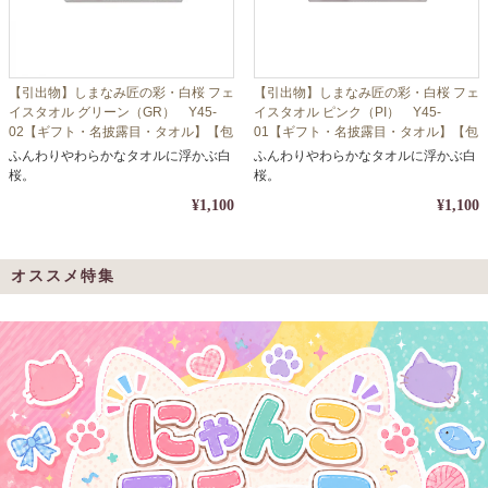
【引出物】しまなみ匠の彩・白桜 フェ
【引出物】しまなみ匠の彩・白桜 フェ
イスタオル グリーン（GR） Y45-
イスタオル ピンク（PI） Y45-
02【ギフト・名披露目・タオル】【包
01【ギフト・名披露目・タオル】【包
装・熨斗対応】
装・熨斗対応】
ふんわりやわらかなタオルに浮かぶ白
ふんわりやわらかなタオルに浮かぶ白
桜。
桜。
¥1,100
¥1,100
オススメ特集