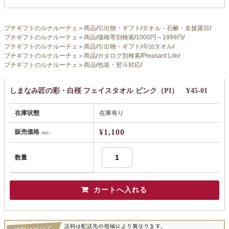
プチギフトのルナルーチェ
＞
商品
/
引出物・ギフト
/
タオル・石鹸・名披露目
/
プチギフトのルナルーチェ
＞
商品
/
価格帯別検索
/
1000円～1999円
/
プチギフトのルナルーチェ
＞
商品
/
引出物・ギフト
/
今治タオル
/
プチギフトのルナルーチェ
＞
商品
/
カタログ別検索
/
Pleasant Life
/
プチギフトのルナルーチェ
＞
商品
/
包装・熨斗対応
/
しまなみ匠の彩・白桜 フェイスタオル ピンク（PI） Y45-01
在庫状態
在庫有り
¥1,100
販売価格
（税込）
数量