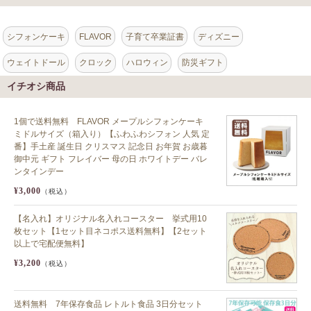
シフォンケーキ
FLAVOR
子育て卒業証書
ディズニー
ウェイトドール
クロック
ハロウィン
防災ギフト
イチオシ商品
1個で送料無料 FLAVOR メープルシフォンケーキ
ミドルサイズ（箱入り）【ふわふわシフォン 人気 定
番】手土産 誕生日 クリスマス 記念日 お年賀 お歳暮
御中元 ギフト フレイバー 母の日 ホワイトデー バレ
ンタインデー
¥3,000
（税込）
【名入れ】オリジナル名入れコースター 挙式用10
枚セット【1セット目ネコポス送料無料】【2セット
以上で宅配便無料】
¥3,200
（税込）
送料無料 7年保存食品 レトルト食品 3日分セット