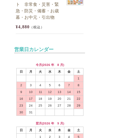
ト 非常食・災害・緊
急・防災・備蓄・お歳
暮・お中元・引出物
¥4,880
（税込）
営業日カレンダー
今月(2026 年 8 月)
日
月
火
水
木
金
土
1
2
3
4
5
6
7
8
9
10
11
12
13
14
15
16
17
18
19
20
21
22
23
24
25
26
27
28
29
30
31
翌月(2026 年 9 月)
日
月
火
水
木
金
土
1
2
3
4
5