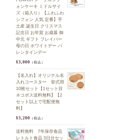
ォンケーキ ミドルサイ
ズ（箱入り）【ふわふわ
シフォン 人気 定番】手
土産 誕生日 クリスマス
記念日 お年賀 お歳暮 御
中元 ギフト フレイバー
母の日 ホワイトデー バ
レンタインデー
¥3,000
（税込）
【名入れ】オリジナル名
入れコースター 挙式用
10枚セット【1セット目
ネコポス送料無料】【2
セット以上で宅配便無
料】
¥3,200
（税込）
送料無料 7年保存食品
レトルト食品 3日分セッ