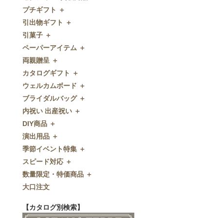
プチギフト ＋
ゼクシィnet掲載商品
引出物ギフト ＋
プチギフト
引菓子 ＋
ウェルカムプチギフト
引出物ギフト
ペーパーアイテム ＋
アメニティ
グラス
引菓子
両親贈呈 ＋
キャンディー・金平糖
タオル・石鹸・名披露目
バウムクーヘン
ペーパーアイテム
カタログギフト ＋
クッキー
ディズニーギフト
洋菓子
招待状
両親贈呈
ウェルカムボード ＋
スプーン
今治タオル
和菓子
席次表
ディズニーウェイトドール
カタログギフト
ブライダルバッグ ＋
チョコレート
引出物セット
FLAVOR
席札
ウェイトベア
OCEAN&TERRE GOURMET
ウェルカムボード
内祝い 出産祝い ＋
ディズニー
和食器
付箋・メッセージカード
子育て卒業証書
SHIKISAI ONE
カラーステンドグラス調
ブライダルバッグ
DIY商品 ＋
ドラジェ
名入れ贈呈品
印刷代行
クロックギフト
Grace
ガラス
内祝い 出産祝い
演出用品 ＋
プチタオル
特選ギフト
ディズニーシリーズ
フラワータイプ
DIY商品
季節イベント特集 ＋
席札立て
珈琲・紅茶
ペンダントクロック
演出用品
スピード対応 ＋
耳かき＆ぺん
鰹節・フード
ミラー
リングピロー
季節イベント特集
数量限定・特価商品 ＋
紅茶＆コーヒー
メッセージパズル
ブーケプルズ
サクラ
スピード対応
大口注文
和風プチギフト
似顔絵
結婚証明書
クローバー
即日お急ぎ発送
数量限定・特価商品
エシカルプチギフト
名詩
ゲストブック
ハロウィン
特急名入れ製造
【カタログ別検索】
その他
和風ボード
その他
クリスマス