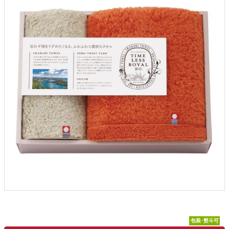
包装･熨斗可