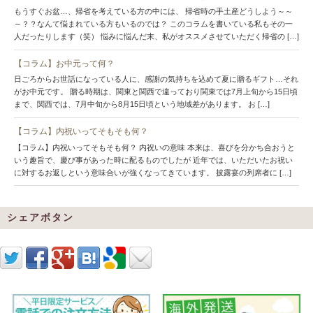
もうすぐお盆…、帰省を考えている方の中には、 帰省時の手土産どうしよう～～
～？？なんて悩まれている方もいるのでは？ このコラムを書いている私もその一
人だったりします（笑） 悩みに悩んだ末、私がオススメさせていただく帰省の […]
【コラム】お中元って何？
日ごろからお世話になっている人に、感謝の気持ちを込めて夏に贈るギフト…それ
がお中元です。 贈る時期は、関東と関西で違っており関東では7月上旬から15日頃
まで、関西では、7月中旬から8月15日頃という地域差があります。 お […]
【コラム】内祝いってそもそも何？
【コラム】内祝いってそもそも何？ 内祝いの意味 本来は、喜びを分かち合おうと
いう趣旨で、慶び事があった時に配るものでしたが 近年では、いただいたお祝い
に対するお返しという意味合いが強くなってきています。 披露宴の列席者に […]
シェアボタン