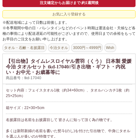
注文確定からお届けまで:約1週間後
お気に入り登録する
※配送地域によって日数は前後します。
※冬季期間や母の日・バレンタインなどのイベント時期は運送会社・天候など各
種の事情により配送遅延の可能性がございますので、使用日までの余裕をもって
お早目のご注文をお願い申し上げます。
タオル・石鹸・名披露目
今治タオル
3000円～4999円
Wish
【引出物】タイムレスロイヤル雲羽（くう） 日本製 愛媛
今治 タオルセット tkd-17040//引き出物・ギフト・内祝
い・お中元・お歳暮等に
商品番号：tkd-17040
セット内容：フェイスタオル1枚（約34×60cm）、タオルハンカチ1枚（約
25×25cm）
箱サイズ：22×30×5cm
名披露目は名前をお披露目して 皆さんに知って頂く為の物です。
多くは新郎新婦の名前を書いた熨斗(のし)を付けた引出物で、中身にタオル
を選ぶ人が多いのが特徴です。