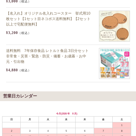
¥3,000
（税込）
【名入れ】オリジナル名入れコースター 挙式用10
枚セット【1セット目ネコポス送料無料】【2セット
以上で宅配便無料】
¥3,200
（税込）
送料無料 7年保存食品 レトルト食品 3日分セット
非常食・災害・緊急・防災・備蓄・お歳暮・お中
元・引出物
¥4,880
（税込）
営業日カレンダー
今月(2026 年 8 月)
日
月
火
水
木
金
土
1
2
3
4
5
6
7
8