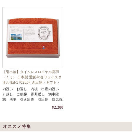
【引出物】タイムレスロイヤル雲羽
（くう） 日本製 愛媛今治 フェイスタ
オル tkd-17025//引き出物・ギフト・
内祝い・お中元・お歳暮等に
内祝い お返し 内祝 出産内祝い
引越し ご挨拶 香典返し 満中陰
志 法要 引き出物 引出物 快気祝
い
¥2,200
オススメ特集