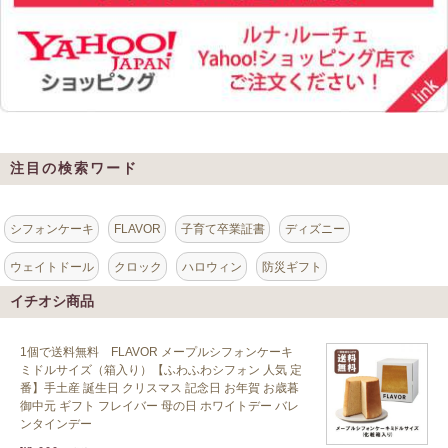
注目の検索ワード
シフォンケーキ
FLAVOR
子育て卒業証書
ディズニー
ウェイトドール
クロック
ハロウィン
防災ギフト
イチオシ商品
1個で送料無料 FLAVOR メープルシフォンケーキ
ミドルサイズ（箱入り）【ふわふわシフォン 人気 定
番】手土産 誕生日 クリスマス 記念日 お年賀 お歳暮
御中元 ギフト フレイバー 母の日 ホワイトデー バレ
ンタインデー