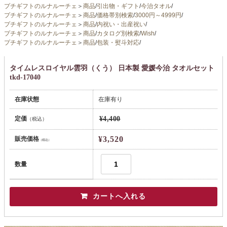
プチギフトのルナルーチェ
＞
商品
/
引出物・ギフト
/
今治タオル
/
プチギフトのルナルーチェ
＞
商品
/
価格帯別検索
/
3000円～4999円
/
プチギフトのルナルーチェ
＞
商品
/
内祝い・出産祝い
/
プチギフトのルナルーチェ
＞
商品
/
カタログ別検索
/
Wish
/
プチギフトのルナルーチェ
＞
商品
/
包装・熨斗対応
/
タイムレスロイヤル雲羽（くう） 日本製 愛媛今治 タオルセット
tkd-17040
在庫状態
在庫有り
定価
¥4,400
（税込）
¥3,520
販売価格
（税込）
数量