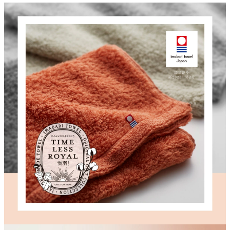
クロックギフト
ペーパーアイテム
DIY用品
引菓子
引出物ギフト
カタログギフト
ブライダルバッグ
演出用品
内祝い 出産祝い
季節イベント特集
会社概要