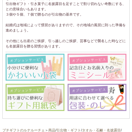
引出物ギフト・引き菓子に名披露目を足すことで割り切れない奇数にする、
との意味合いもあります。
３個や５個、７個で贈るのが引出物の基本です。
結婚式は地域によって慣習がありますので、その地域の風習に則った準備を
進めましょう。
その他にも出産のご挨拶、引っ越しのご挨拶、芸事などで襲名した時などに
も名披露目を贈る習慣があります。
プチギフトのルナルーチェ
＞
商品
/
引出物・ギフト
/
タオル・石鹸・名披露目
/