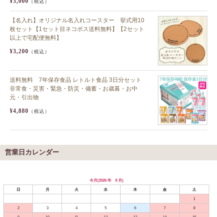
¥3,000
（税込）
【名入れ】オリジナル名入れコースター 挙式用10
枚セット【1セット目ネコポス送料無料】【2セット
以上で宅配便無料】
¥3,200
（税込）
送料無料 7年保存食品 レトルト食品 3日分セット
非常食・災害・緊急・防災・備蓄・お歳暮・お中
元・引出物
¥4,880
（税込）
営業日カレンダー
今月(2026 年 8 月)
日
月
火
水
木
金
土
1
2
3
4
5
6
7
8
9
10
11
12
13
14
15