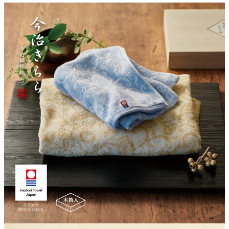
クロックギフト
ペーパーアイテム
DIY用品
引菓子
引出物ギフト
カタログギフト
ブライダルバッグ
演出用品
内祝い 出産祝い
季節イベント特集
会社概要