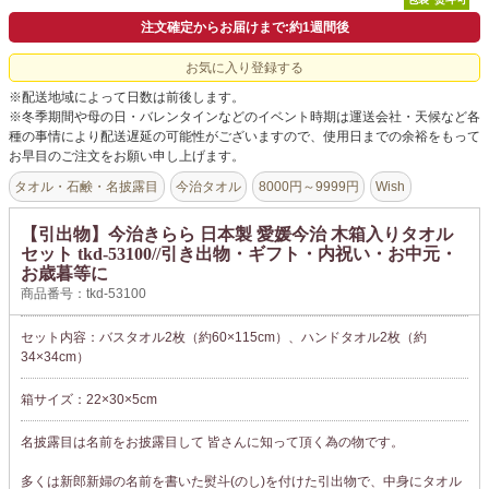
注文確定からお届けまで:約1週間後
お気に入り登録する
※配送地域によって日数は前後します。
※冬季期間や母の日・バレンタインなどのイベント時期は運送会社・天候など各
種の事情により配送遅延の可能性がございますので、使用日までの余裕をもって
お早目のご注文をお願い申し上げます。
タオル・石鹸・名披露目
今治タオル
8000円～9999円
Wish
【引出物】今治きらら 日本製 愛媛今治 木箱入りタオル
セット tkd-53100//引き出物・ギフト・内祝い・お中元・
お歳暮等に
商品番号：tkd-53100
セット内容：バスタオル2枚（約60×115cm）、ハンドタオル2枚（約
34×34cm）
箱サイズ：22×30×5cm
名披露目は名前をお披露目して 皆さんに知って頂く為の物です。
多くは新郎新婦の名前を書いた熨斗(のし)を付けた引出物で、中身にタオル