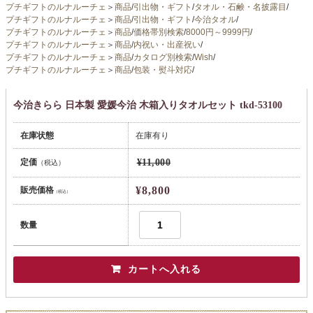
プチギフトのルナルーチェ
＞
商品
/
引出物・ギフト
/
タオル・石鹸・名披露目
/
プチギフトのルナルーチェ
＞
商品
/
引出物・ギフト
/
今治タオル
/
プチギフトのルナルーチェ
＞
商品
/
価格帯別検索
/
8000円～9999円
/
プチギフトのルナルーチェ
＞
商品
/
内祝い・出産祝い
/
プチギフトのルナルーチェ
＞
商品
/
カタログ別検索
/
Wish
/
プチギフトのルナルーチェ
＞
商品
/
包装・熨斗対応
/
今治きらら 日本製 愛媛今治 木箱入りタオルセット tkd-53100
在庫状態
在庫有り
定価
¥11,000
（税込）
¥8,800
販売価格
（税込）
数量