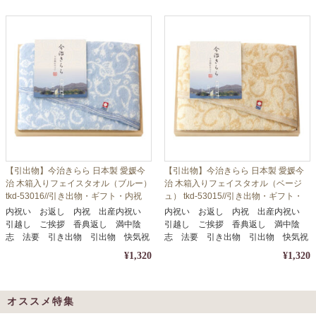
【引出物】今治きらら 日本製 愛媛今
【引出物】今治きらら 日本製 愛媛今
治 木箱入りフェイスタオル（ブルー）
治 木箱入りフェイスタオル（ベージ
tkd-53016//引き出物・ギフト・内祝
ュ） tkd-53015//引き出物・ギフト・
い・お中元・お歳暮等に
内祝い・お中元・お歳暮等に
内祝い お返し 内祝 出産内祝い
内祝い お返し 内祝 出産内祝い
引越し ご挨拶 香典返し 満中陰
引越し ご挨拶 香典返し 満中陰
志 法要 引き出物 引出物 快気祝
志 法要 引き出物 引出物 快気祝
い
い
¥1,320
¥1,320
オススメ特集