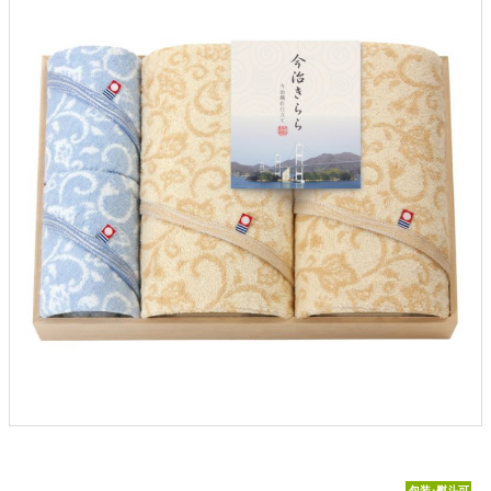
包装･熨斗可