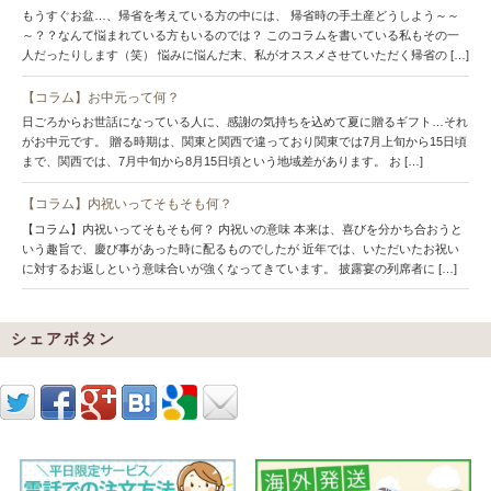
もうすぐお盆…、帰省を考えている方の中には、 帰省時の手土産どうしよう～～
～？？なんて悩まれている方もいるのでは？ このコラムを書いている私もその一
人だったりします（笑） 悩みに悩んだ末、私がオススメさせていただく帰省の […]
【コラム】お中元って何？
日ごろからお世話になっている人に、感謝の気持ちを込めて夏に贈るギフト…それ
がお中元です。 贈る時期は、関東と関西で違っており関東では7月上旬から15日頃
まで、関西では、7月中旬から8月15日頃という地域差があります。 お […]
【コラム】内祝いってそもそも何？
【コラム】内祝いってそもそも何？ 内祝いの意味 本来は、喜びを分かち合おうと
いう趣旨で、慶び事があった時に配るものでしたが 近年では、いただいたお祝い
に対するお返しという意味合いが強くなってきています。 披露宴の列席者に […]
シェアボタン