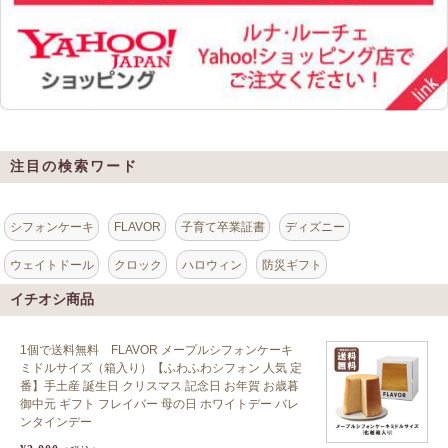
注目の検索ワード
シフォンケーキ
FLAVOR
子育て卒業証書
ディズニー
ウェイトドール
クロック
ハロウィン
防災ギフト
イチオシ商品
1個で送料無料 FLAVOR メープルシフォンケーキ
ミドルサイズ（箱入り）【ふわふわシフォン 人気 定
番】手土産 誕生日 クリスマス 記念日 お年賀 お歳暮
御中元 ギフト フレイバー 母の日 ホワイトデー バレ
ンタインデー