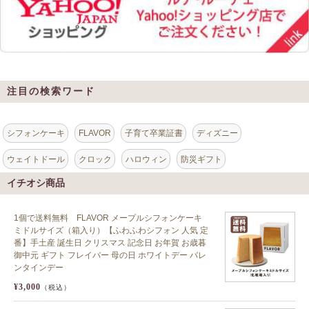
注目の検索ワード
シフォンケーキ
FLAVOR
子育て卒業証書
ディズニー
ウェイトドール
クロック
ハロウィン
防災ギフト
イチオシ商品
1個で送料無料 FLAVOR メープルシフォンケーキ
ミドルサイズ（箱入り）【ふわふわシフォン 人気 定
番】手土産 誕生日 クリスマス 記念日 お年賀 お歳暮
御中元 ギフト フレイバー 母の日 ホワイトデー バレ
ンタインデー
¥3,000
（税込）