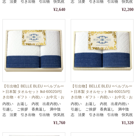
志 法要 引き出物 引出物 快気祝
志 法要 引き出物 引出物 快気祝
い
い
¥2,640
¥2,200
【引出物】BELLE BLEU <ベルブルー
【引出物】BELLE BLEU <ベルブルー
> 日本製 タオルセット tkd-60020//引
> 日本製 タオルセット tkd-60015//引
き出物・ギフト・内祝い・お中元・お
き出物・ギフト・内祝い・お中元・お
歳暮等に
歳暮等に
内祝い お返し 内祝 出産内祝い
内祝い お返し 内祝 出産内祝い
引越し ご挨拶 香典返し 満中陰
引越し ご挨拶 香典返し 満中陰
志 法要 引き出物 引出物 快気祝
志 法要 引き出物 引出物 快気祝
い
い
¥1,760
¥1,320