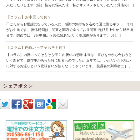
人だったりします（笑） 悩みに悩んだ末、私がオススメさせていただく帰省の […]
【コラム】お中元って何？
日ごろからお世話になっている人に、感謝の気持ちを込めて夏に贈るギフト…それ
がお中元です。 贈る時期は、関東と関西で違っており関東では7月上旬から15日頃
まで、関西では、7月中旬から8月15日頃という地域差があります。 お […]
【コラム】内祝いってそもそも何？
【コラム】内祝いってそもそも何？ 内祝いの意味 本来は、喜びを分かち合おうと
いう趣旨で、慶び事があった時に配るものでしたが 近年では、いただいたお祝い
に対するお返しという意味合いが強くなってきています。 披露宴の列席者に […]
シェアボタン