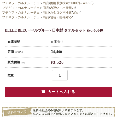
プチギフトのルナルーチェ
＞
商品
/
価格帯別検索
/
3000円～4999円
/
プチギフトのルナルーチェ
＞
商品
/
内祝い・出産祝い
/
プチギフトのルナルーチェ
＞
商品
/
カタログ別検索
/
Wish
/
プチギフトのルナルーチェ
＞
商品
/
包装・熨斗対応
/
BELLE BLEU <ベルブルー> 日本製 タオルセット tkd-60040
在庫状態
在庫有り
定価
¥4,400
（税込）
¥3,520
販売価格
（税込）
数量