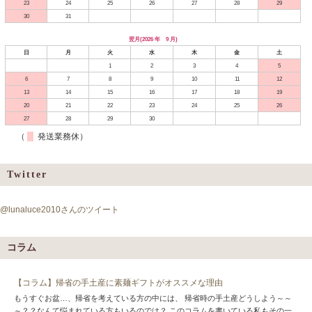
23
24
25
26
27
28
29
30
31
翌月(2026 年 9 月)
日
月
火
水
木
金
土
1
2
3
4
5
6
7
8
9
10
11
12
13
14
15
16
17
18
19
20
21
22
23
24
25
26
27
28
29
30
（
発送業務休）
Twitter
@lunaluce2010さんのツイート
コラム
【コラム】帰省の手土産に素麺ギフトがオススメな理由
もうすぐお盆…、帰省を考えている方の中には、 帰省時の手土産どうしよう～～
～？？なんて悩まれている方もいるのでは？ このコラムを書いている私もその一