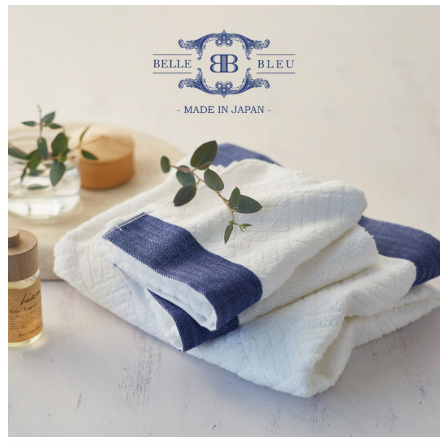
クロックギフト
ペーパーアイテム
DIY用品
引菓子
引出物ギフト
カタログギフト
ブライダルバッグ
演出用品
内祝い 出産祝い
季節イベント特集
会社概要