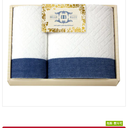
包装･熨斗可