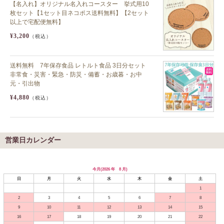
【名入れ】オリジナル名入れコースター 挙式用10
枚セット【1セット目ネコポス送料無料】【2セット
以上で宅配便無料】
¥3,200
（税込）
送料無料 7年保存食品 レトルト食品 3日分セット
非常食・災害・緊急・防災・備蓄・お歳暮・お中
元・引出物
¥4,880
（税込）
営業日カレンダー
今月(2026 年 8 月)
日
月
火
水
木
金
土
1
2
3
4
5
6
7
8
9
10
11
12
13
14
15
16
17
18
19
20
21
22