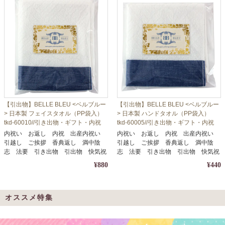
【引出物】BELLE BLEU <ベルブルー
【引出物】BELLE BLEU <ベルブルー
> 日本製 フェイスタオル（PP袋入）
> 日本製 ハンドタオル（PP袋入）
tkd-60010//引き出物・ギフト・内祝
tkd-60005//引き出物・ギフト・内祝
い・お中元・お歳暮等に
い・お中元・お歳暮等に
内祝い お返し 内祝 出産内祝い
内祝い お返し 内祝 出産内祝い
引越し ご挨拶 香典返し 満中陰
引越し ご挨拶 香典返し 満中陰
志 法要 引き出物 引出物 快気祝
志 法要 引き出物 引出物 快気祝
い
い
¥880
¥440
オススメ特集