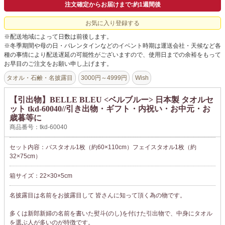
注文確定からお届けまで:約1週間後
お気に入り登録する
※配送地域によって日数は前後します。
※冬季期間や母の日・バレンタインなどのイベント時期は運送会社・天候など各
種の事情により配送遅延の可能性がございますので、使用日までの余裕をもって
お早目のご注文をお願い申し上げます。
タオル・石鹸・名披露目
3000円～4999円
Wish
【引出物】BELLE BLEU <ベルブルー> 日本製 タオルセ
ット tkd-60040//引き出物・ギフト・内祝い・お中元・お
歳暮等に
商品番号：tkd-60040
セット内容：バスタオル1枚（約60×110cm）フェイスタオル1枚（約
32×75cm）
箱サイズ：22×30×5cm
名披露目は名前をお披露目して 皆さんに知って頂く為の物です。
多くは新郎新婦の名前を書いた熨斗(のし)を付けた引出物で、中身にタオル
を選ぶ人が多いのが特徴です。