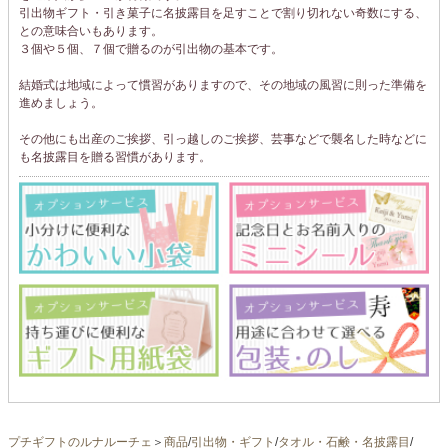
引出物ギフト・引き菓子に名披露目を足すことで割り切れない奇数にする、
との意味合いもあります。
３個や５個、７個で贈るのが引出物の基本です。
結婚式は地域によって慣習がありますので、その地域の風習に則った準備を
進めましょう。
その他にも出産のご挨拶、引っ越しのご挨拶、芸事などで襲名した時などに
も名披露目を贈る習慣があります。
プチギフトのルナルーチェ
＞
商品
/
引出物・ギフト
/
タオル・石鹸・名披露目
/