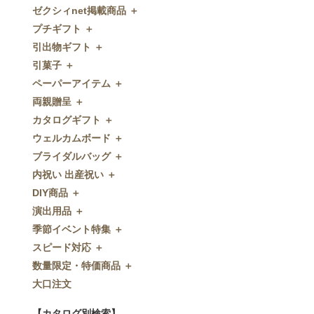
ゼクシィnet掲載商品 ＋
プチギフト ＋
ゼクシィnet掲載商品
引出物ギフト ＋
プチギフト
引菓子 ＋
ウェルカムプチギフト
引出物ギフト
ペーパーアイテム ＋
アメニティ
グラス
引菓子
両親贈呈 ＋
キャンディー・金平糖
タオル・石鹸・名披露目
バウムクーヘン
ペーパーアイテム
カタログギフト ＋
クッキー
ディズニーギフト
洋菓子
招待状
両親贈呈
ウェルカムボード ＋
スプーン
今治タオル
和菓子
席次表
ディズニーウェイトドール
カタログギフト
ブライダルバッグ ＋
チョコレート
引出物セット
FLAVOR
席札
ウェイトベア
OCEAN&TERRE GOURMET
ウェルカムボード
内祝い 出産祝い ＋
ディズニー
和食器
付箋・メッセージカード
子育て卒業証書
SHIKISAI ONE
カラーステンドグラス調
ブライダルバッグ
DIY商品 ＋
ドラジェ
名入れ贈呈品
印刷代行
クロックギフト
Grace
ガラス
内祝い 出産祝い
演出用品 ＋
プチタオル
特選ギフト
ディズニーシリーズ
フラワータイプ
DIY商品
季節イベント特集 ＋
席札立て
珈琲・紅茶
ペンダントクロック
演出用品
スピード対応 ＋
耳かき＆ぺん
鰹節・フード
ミラー
リングピロー
季節イベント特集
数量限定・特価商品 ＋
紅茶＆コーヒー
メッセージパズル
ブーケプルズ
サクラ
スピード対応
大口注文
和風プチギフト
似顔絵
結婚証明書
クローバー
即日お急ぎ発送
数量限定・特価商品
エシカルプチギフト
名詩
ゲストブック
ハロウィン
特急名入れ製造
【カタログ別検索】