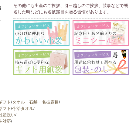
イ
その他にも出産のご挨拶、引っ越しのご挨拶、芸事などで襲
情
名した時などにも名披露目を贈る習慣があります。
、
を
ギフト
/
タオル・石鹸・名披露目
/
ギフト
/
今治タオル
/
出産祝い
/
斗対応
/