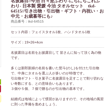
名披露目//今治 日々是ふわり-にちにちこれふ
わり- 日本製 愛媛 今治 タオルセット tkd-
64515//引き出物・引出物・ギフト・内祝い・お
中元・お歳暮等にも♪
商品番号：tkd-64515
セット内容：フェイスタオル1枚、ハンドタオル1枚
サイズ：19×26×4cm
名披露目は名前をお披露目して 皆さんに知って頂く為の物
です。
多くは新郎新婦の名前を書いた熨斗(のし)を付けた引出物
で、中身にタオルを選ぶ人が多いのが特徴です。
引出物ギフト・引き菓子に名披露目を足すことで割り切れな
可
い奇数にする、との意味合いもあります。
３個や５個、７個で贈るのが引出物の基本です。
結婚式は地域によって慣習がありますので、その地域の風習
に則った準備を進めましょう。