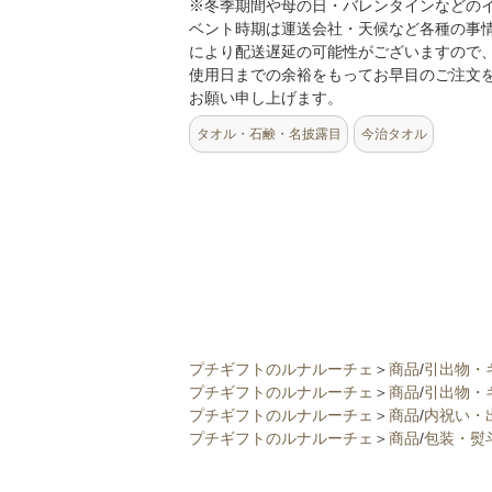
※冬季期間や母の日・バレンタインなどの
ベント時期は運送会社・天候など各種の事
により配送遅延の可能性がございますので
使用日までの余裕をもってお早目のご注文
お願い申し上げます。
タオル・石鹸・名披露目
今治タオル
プチギフトのルナルーチェ
＞
商品
/
引出物・
プチギフトのルナルーチェ
＞
商品
/
引出物・
プチギフトのルナルーチェ
＞
商品
/
内祝い・
プチギフトのルナルーチェ
＞
商品
/
包装・熨