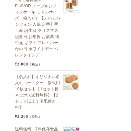
FLAVOR メープルシフ
ォンケーキ ミドルサイ
ズ（箱入り）【ふわふわ
シフォン 人気 定番】手
土産 誕生日 クリスマス
記念日 お年賀 お歳暮 御
中元 ギフト フレイバー
母の日 ホワイトデー バ
レンタインデー
¥3,000
（税込）
【名入れ】オリジナル名
入れコースター 挙式用
10枚セット【1セット目
ネコポス送料無料】【2
セット以上で宅配便無
料】
¥3,200
（税込）
送料無料 7年保存食品