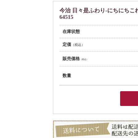
今治 日々是ふわり-にちにちこれふ
64515
在庫状態
定価
（税込）
販売価格
（税込）
数量