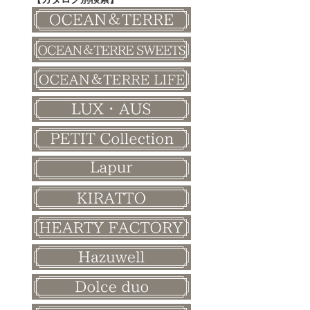
その他
和風ボード
その他
クリスマス
バレンタイン
ホワイトデー
母の日
父の日
敬老の日