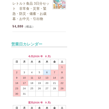
レトルト食品 3日分セッ
ト 非常食・災害・緊
急・防災・備蓄・お歳
暮・お中元・引出物
¥4,880
（税込）
営業日カレンダー
今月(2026 年 8 月)
日
月
火
水
木
金
土
1
2
3
4
5
6
7
8
9
10
11
12
13
14
15
16
17
18
19
20
21
22
23
24
25
26
27
28
29
30
31
翌月(2026 年 9 月)
日
月
火
水
木
金
土