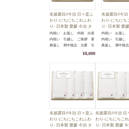
名披露目//今治 日々是ふ
名披露目//今治
わり-にちにちこれふわ
わり-にちにち
り- 日本製 愛媛 今治 タ
り- 日本製 愛媛
オルセット tkd-64501//
オルセット tkd-
内祝い お返し 内祝 出産
内祝い お返し
引き出物・引出物・ギフ
引き出物・引
内祝い 引越し ご挨拶 香
内祝い 引越し
ト・内祝い・お中元・お
ト・内祝い・
典返し 満中陰志 法要 引
典返し 満中陰
歳暮等にも♪
歳暮等にも♪
き出物 引出物 快気祝い
き出物 引出物
¥8,000
名披露目//今治 日々是ふ
名披露目//今治 
わり-にちにちこれふわ
わり-にちにちこ
り- 日本製 愛媛 今治 タ
り- 日本製 愛媛 今