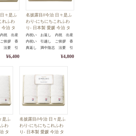
 日々是ふ
名披露目//今治 日々是ふ
これふわ
わり-にちにちこれふわ
 今治 タ
り- 日本製 愛媛 今治 タ
64580//
オルセット tkd-64560//
 内祝 出産
内祝い お返し 内祝 出産
出物・ギフ
引き出物・引出物・ギフ
 ご挨拶 香
内祝い 引越し ご挨拶 香
お中元・お
ト・内祝い・お中元・お
志 法要 引
典返し 満中陰志 法要 引
歳暮等にも♪
 快気祝い
き出物 引出物 快気祝い
¥6,400
¥4,800
日々是ふ
名披露目//今治 日々是ふ
れふわ
わり-にちにちこれふわ
治 タ
り- 日本製 愛媛 今治 タ