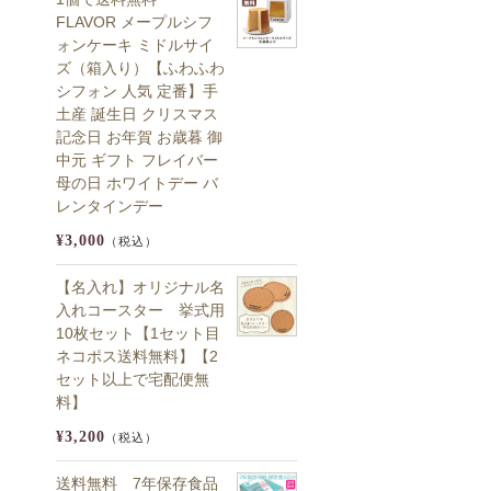
FLAVOR メープルシフ
ォンケーキ ミドルサイ
ズ（箱入り）【ふわふわ
シフォン 人気 定番】手
土産 誕生日 クリスマス
記念日 お年賀 お歳暮 御
中元 ギフト フレイバー
母の日 ホワイトデー バ
レンタインデー
¥3,000
（税込）
【名入れ】オリジナル名
入れコースター 挙式用
10枚セット【1セット目
ネコポス送料無料】【2
セット以上で宅配便無
料】
¥3,200
（税込）
送料無料 7年保存食品