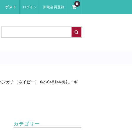
0
ゲスト
ログイン
新規会員登録
チ（ネイビー） tkd-64814//御礼・ギ
カテゴリー