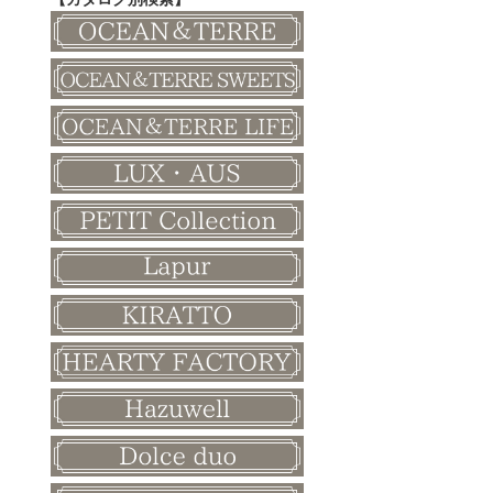
その他
和風ボード
その他
クリスマス
バレンタイン
ホワイトデー
母の日
父の日
敬老の日