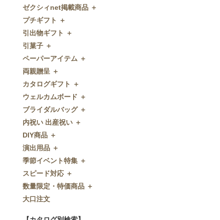
ゼクシィnet掲載商品 ＋
プチギフト ＋
ゼクシィnet掲載商品
引出物ギフト ＋
プチギフト
引菓子 ＋
ウェルカムプチギフト
引出物ギフト
ペーパーアイテム ＋
アメニティ
グラス
引菓子
両親贈呈 ＋
キャンディー・金平糖
タオル・石鹸・名披露目
バウムクーヘン
ペーパーアイテム
カタログギフト ＋
クッキー
ディズニーギフト
洋菓子
招待状
両親贈呈
ウェルカムボード ＋
スプーン
今治タオル
和菓子
席次表
ディズニーウェイトドール
カタログギフト
ブライダルバッグ ＋
チョコレート
引出物セット
FLAVOR
席札
ウェイトベア
OCEAN&TERRE GOURMET
ウェルカムボード
内祝い 出産祝い ＋
ディズニー
和食器
付箋・メッセージカード
子育て卒業証書
SHIKISAI ONE
カラーステンドグラス調
ブライダルバッグ
DIY商品 ＋
ドラジェ
名入れ贈呈品
印刷代行
クロックギフト
Grace
ガラス
内祝い 出産祝い
演出用品 ＋
プチタオル
特選ギフト
ディズニーシリーズ
フラワータイプ
DIY商品
季節イベント特集 ＋
席札立て
珈琲・紅茶
ペンダントクロック
演出用品
スピード対応 ＋
耳かき＆ぺん
鰹節・フード
ミラー
リングピロー
季節イベント特集
数量限定・特価商品 ＋
紅茶＆コーヒー
メッセージパズル
ブーケプルズ
サクラ
スピード対応
大口注文
和風プチギフト
似顔絵
結婚証明書
クローバー
即日お急ぎ発送
数量限定・特価商品
エシカルプチギフト
名詩
ゲストブック
ハロウィン
特急名入れ製造
【カタログ別検索】