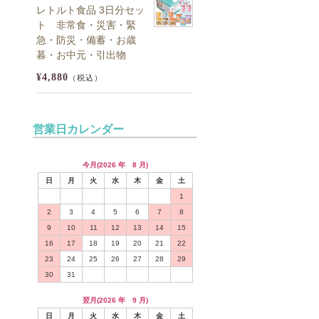
レトルト食品 3日分セッ
ト 非常食・災害・緊
急・防災・備蓄・お歳
暮・お中元・引出物
¥4,880
（税込）
営業日カレンダー
今月(2026 年 8 月)
日
月
火
水
木
金
土
1
2
3
4
5
6
7
8
9
10
11
12
13
14
15
16
17
18
19
20
21
22
23
24
25
26
27
28
29
30
31
翌月(2026 年 9 月)
日
月
火
水
木
金
土