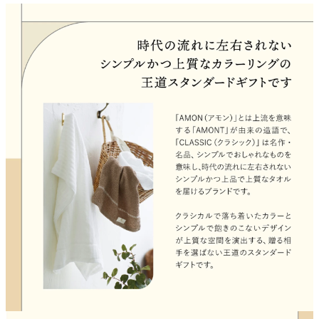
クロックギフト
ペーパーアイテム
DIY用品
引菓子
引出物ギフト
カタログギフト
ブライダルバッグ
演出用品
内祝い 出産祝い
季節イベント特集
会社概要