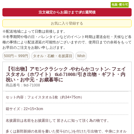
包装･熨斗可
注文確定からお届けまで:約1週間後
お気に入り登録する
※配送地域によって日数は前後します。
※冬季期間や母の日・バレンタインなどのイベント時期は運送会社・天候など各
種の事情により配送遅延の可能性がございますので、使用日までの余裕をもって
お早目のご注文をお願い申し上げます。
500円～ 999円
タオル・石鹸・名披露目
Wish
【引出物】アモンクラシック -やわらかコットン- フェイ
スタオル（ホワイト） tkd-71008//引き出物・ギフト・内
祝い・お中元・お歳暮等に
商品番号：tkd-71008
セット内容：フェイスタオル1枚（約34×75cm）
箱サイズ：22×15×3cm
名披露目は名前をお披露目して 皆さんに知って頂く為の物です。
多くは新郎新婦の名前を書いた熨斗(のし)を付けた引出物で、中身にタオル