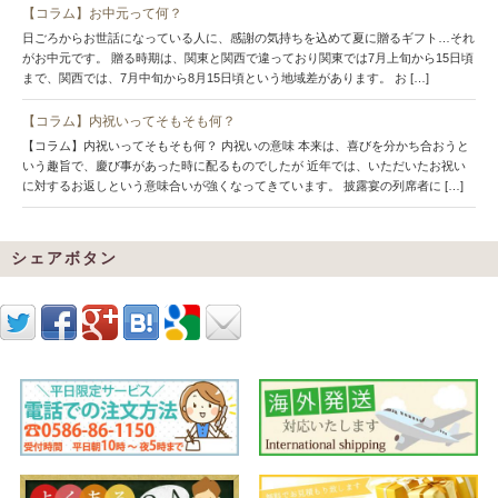
【コラム】お中元って何？
日ごろからお世話になっている人に、感謝の気持ちを込めて夏に贈るギフト…それ
がお中元です。 贈る時期は、関東と関西で違っており関東では7月上旬から15日頃
まで、関西では、7月中旬から8月15日頃という地域差があります。 お […]
【コラム】内祝いってそもそも何？
【コラム】内祝いってそもそも何？ 内祝いの意味 本来は、喜びを分かち合おうと
いう趣旨で、慶び事があった時に配るものでしたが 近年では、いただいたお祝い
に対するお返しという意味合いが強くなってきています。 披露宴の列席者に […]
シェアボタン