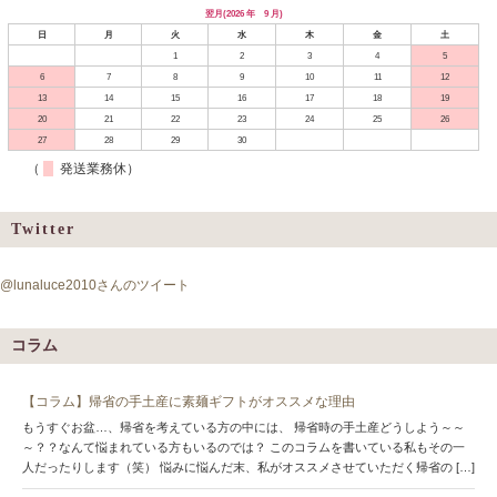
翌月(2026 年 9 月)
日
月
火
水
木
金
土
1
2
3
4
5
6
7
8
9
10
11
12
13
14
15
16
17
18
19
20
21
22
23
24
25
26
27
28
29
30
（
発送業務休）
Twitter
@lunaluce2010さんのツイート
コラム
【コラム】帰省の手土産に素麺ギフトがオススメな理由
もうすぐお盆…、帰省を考えている方の中には、 帰省時の手土産どうしよう～～
～？？なんて悩まれている方もいるのでは？ このコラムを書いている私もその一
人だったりします（笑） 悩みに悩んだ末、私がオススメさせていただく帰省の […]