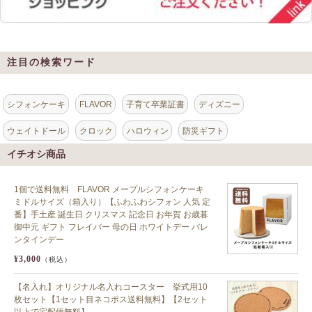
注目の検索ワード
シフォンケーキ
FLAVOR
子育て卒業証書
ディズニー
ウェイトドール
クロック
ハロウィン
防災ギフト
イチオシ商品
1個で送料無料 FLAVOR メープルシフォンケーキ
ミドルサイズ（箱入り）【ふわふわシフォン 人気 定
番】手土産 誕生日 クリスマス 記念日 お年賀 お歳暮
御中元 ギフト フレイバー 母の日 ホワイトデー バレ
ンタインデー
¥3,000
（税込）
【名入れ】オリジナル名入れコースター 挙式用10
枚セット【1セット目ネコポス送料無料】【2セット