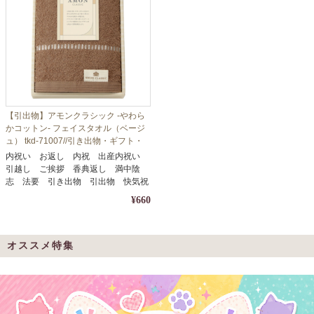
【引出物】アモンクラシック -やわら
かコットン- フェイスタオル（ベージ
ュ） tkd-71007//引き出物・ギフト・
内祝い・お中元・お歳暮等に
内祝い お返し 内祝 出産内祝い
引越し ご挨拶 香典返し 満中陰
志 法要 引き出物 引出物 快気祝
い
¥660
オススメ特集