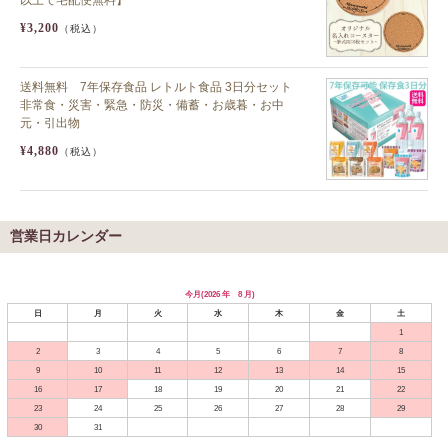
以上で宅配便無料】
¥3,200
（税込）
送料無料 7年保存食品 レトルト食品 3日分セット
非常食・災害・緊急・防災・備蓄・お歳暮・お中
元・引出物
¥4,880
（税込）
営業日カレンダー
今月(2026 年 8 月)
日
月
火
水
木
金
土
1
2
3
4
5
6
7
8
9
10
11
12
13
14
15
16
17
18
19
20
21
22
23
24
25
26
27
28
29
30
31