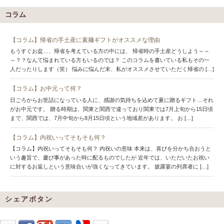
コラム
【コラム】帰省の手土産に素麺ギフトがオススメな理由
もうすぐお盆…、帰省を考えている方の中には、 帰省時の手土産どうしよう～～
～？？なんて悩まれている方もいるのでは？ このコラムを書いている私もその一
人だったりします（笑） 悩みに悩んだ末、私がオススメさせていただく帰省の […]
【コラム】お中元って何？
日ごろからお世話になっている人に、感謝の気持ちを込めて夏に贈るギフト…それ
がお中元です。 贈る時期は、関東と関西で違っており関東では7月上旬から15日頃
まで、関西では、7月中旬から8月15日頃という地域差があります。 お […]
【コラム】内祝いってそもそも何？
【コラム】内祝いってそもそも何？ 内祝いの意味 本来は、喜びを分かち合おうと
いう趣旨で、慶び事があった時に配るものでしたが 近年では、いただいたお祝い
に対するお返しという意味合いが強くなってきています。 披露宴の列席者に […]
シェアボタン