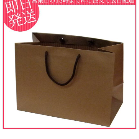
ウェルカムボード
クロックギフト
ペーパーアイテム
DIY用品
引菓子
引出物ギフト
カタログギフト
ブライダルバッグ
演出用品
内祝い 出産祝い
季節イベント特集
会社概要