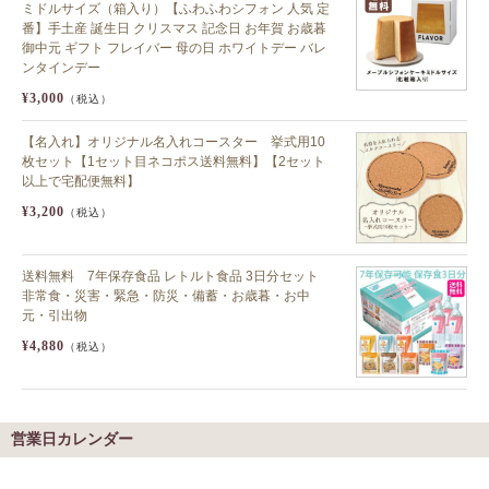
ミドルサイズ（箱入り）【ふわふわシフォン 人気 定
番】手土産 誕生日 クリスマス 記念日 お年賀 お歳暮
御中元 ギフト フレイバー 母の日 ホワイトデー バレ
ンタインデー
¥3,000
（税込）
【名入れ】オリジナル名入れコースター 挙式用10
枚セット【1セット目ネコポス送料無料】【2セット
以上で宅配便無料】
¥3,200
（税込）
送料無料 7年保存食品 レトルト食品 3日分セット
非常食・災害・緊急・防災・備蓄・お歳暮・お中
元・引出物
¥4,880
（税込）
営業日カレンダー