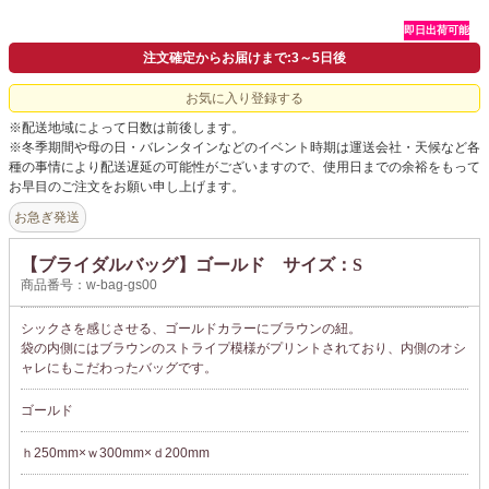
即日出荷可能
よくあるご質問
注文確定からお届けまで:3～5日後
ドメイン指定受信について
お気に入り登録する
無料サンプル・資料請求
※配送地域によって日数は前後します。
※冬季期間や母の日・バレンタインなどのイベント時期は運送会社・天候など各
種の事情により配送遅延の可能性がございますので、使用日までの余裕をもって
お問合せ
お早目のご注文をお願い申し上げます。
お急ぎ発送
【ブライダルバッグ】ゴールド サイズ：S
商品番号：w-bag-gs00
シックさを感じさせる、ゴールドカラーにブラウンの紐。
袋の内側にはブラウンのストライプ模様がプリントされており、内側のオシ
ャレにもこだわったバッグです。
ゴールド
ｈ250mm×ｗ300mm×ｄ200mm