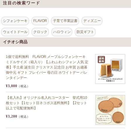
注目の検索ワード
シフォンケーキ
FLAVOR
子育て卒業証書
ディズニー
ウェイトドール
クロック
ハロウィン
防災ギフト
イチオシ商品
1個で送料無料 FLAVOR メープルシフォンケーキ
ミドルサイズ（箱入り）【ふわふわシフォン 人気 定
番】手土産 誕生日 クリスマス 記念日 お年賀 お歳暮
御中元 ギフト フレイバー 母の日 ホワイトデー バレ
ンタインデー
¥3,000
（税込）
【名入れ】オリジナル名入れコースター 挙式用10
枚セット【1セット目ネコポス送料無料】【2セット
以上で宅配便無料】
¥3,200
（税込）