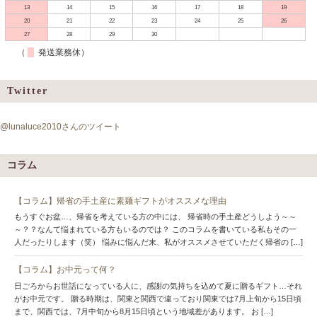
13
14
15
16
17
18
19
20
21
22
23
24
25
26
27
28
29
30
（
発送業務休）
Twitter
@lunaluce2010さんのツイート
コラム
【コラム】帰省の手土産に素麺ギフトがオススメな理由
もうすぐお盆…、帰省を考えている方の中には、 帰省時の手土産どうしよう～～
～？？なんて悩まれている方もいるのでは？ このコラムを書いている私もその一
人だったりします（笑） 悩みに悩んだ末、私がオススメさせていただく帰省の […]
【コラム】お中元って何？
日ごろからお世話になっている人に、感謝の気持ちを込めて夏に贈るギフト…それ
がお中元です。 贈る時期は、関東と関西で違っており関東では7月上旬から15日頃
まで、関西では、7月中旬から8月15日頃という地域差があります。 お […]