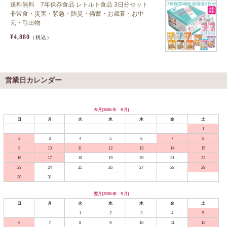
送料無料 7年保存食品 レトルト食品 3日分セット
非常食・災害・緊急・防災・備蓄・お歳暮・お中
元・引出物
¥4,880
（税込）
営業日カレンダー
今月(2026 年 8 月)
日
月
火
水
木
金
土
1
2
3
4
5
6
7
8
9
10
11
12
13
14
15
16
17
18
19
20
21
22
23
24
25
26
27
28
29
30
31
翌月(2026 年 9 月)
日
月
火
水
木
金
土
1
2
3
4
5
6
7
8
9
10
11
12