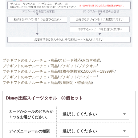
プチギフトのルナルーチェ
＞
商品
/
スピード対応
/
お急ぎ発送
/
プチギフトのルナルーチェ
＞
商品
/
プチギフト
/
プチタオル
/
プチギフトのルナルーチェ
＞
商品
/
価格帯別検索
/
15000円～19999円
/
プチギフトのルナルーチェ
＞
商品
/
プチギフト
/
ディズニー
/
プチギフトのルナルーチェ
＞
商品
/
数量限定・特価商品
/
Disney圧縮スイーツタオル 60個セット
カードかシールのどちらか
１つをお選びください。
ディズニーシールの種類