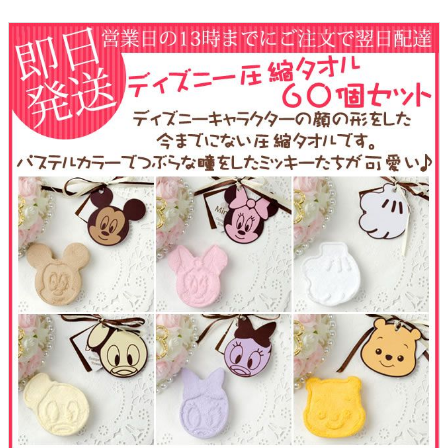
ウェルカムボード
クロックギフト
ペーパーアイテム
DIY用品
引菓子
引出物ギフト
カタログギフト
ブライダルバッグ
演出用品
内祝い 出産祝い
季節イベント特集