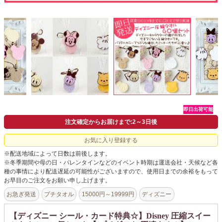
会社概要
よくあるご質問
ドメイン指定受信について
無料サンプル・資料請求
お問合せ
即日出荷可能
注文確定からお届けまで:2～3日後
お気に入り登録する
※配送地域によって日数は前後します。
※冬季期間や母の日・バレンタインなどのイベント時期は運送会社・天候など各
種の事情により配送遅延の可能性がございますので、使用日までの余裕をもって
お早目のご注文をお願い申し上げます。
お急ぎ発送
プチタオル
15000円～19999円
ディズニー
【ディズニー シール・カード特典☆】Disney 圧縮スイー