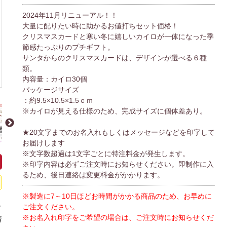
2024年11月リニューアル！！
大量に配りたい時に助かるお値打ちセット価格！
クリスマスカードと寒い冬に嬉しいカイロが一体になった季
節感たっぷりのプチギフト。
サンタからのクリスマスカードは、デザインが選べる６種
類。
内容量：カイロ30個
パッケージサイズ
：約9.5×10.5×1.5ｃｍ
※カイロが見える仕様のため、完成サイズに個体差あり。
★20文字までのお名入れもしくはメッセージなどを印字して
お届けします
※文字数超過は1文字ごとに特注料金が発生します。
※印字内容は必ずご注文時にお知らせください。即制作に入
るため、後日連絡は変更料金がかかります。
※製造に7～10日ほどお時間がかかる商品のため、お早めに
ご注文ください。
イ
※お名入れ印字をご希望の場合は、ご注文時にお知らせくだ
情