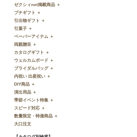
ゼクシィnet掲載商品 ＋
プチギフト ＋
ゼクシィnet掲載商品
引出物ギフト ＋
プチギフト
引菓子 ＋
ウェルカムプチギフト
引出物ギフト
ペーパーアイテム ＋
アメニティ
グラス
引菓子
両親贈呈 ＋
キャンディー・金平糖
タオル・石鹸・名披露目
バウムクーヘン
ペーパーアイテム
カタログギフト ＋
クッキー
ディズニーギフト
洋菓子
招待状
両親贈呈
ウェルカムボード ＋
スプーン
今治タオル
和菓子
席次表
ディズニーウェイトドール
カタログギフト
ブライダルバッグ ＋
チョコレート
引出物セット
FLAVOR
席札
ウェイトベア
OCEAN&TERRE GOURMET
ウェルカムボード
内祝い 出産祝い ＋
ディズニー
和食器
付箋・メッセージカード
子育て卒業証書
SHIKISAI ONE
カラーステンドグラス調
ブライダルバッグ
DIY商品 ＋
ドラジェ
名入れ贈呈品
印刷代行
クロックギフト
Grace
ガラス
内祝い 出産祝い
演出用品 ＋
プチタオル
特選ギフト
ディズニーシリーズ
フラワータイプ
DIY商品
季節イベント特集 ＋
席札立て
珈琲・紅茶
ペンダントクロック
演出用品
スピード対応 ＋
耳かき＆ぺん
鰹節・フード
ミラー
リングピロー
季節イベント特集
数量限定・特価商品 ＋
紅茶＆コーヒー
メッセージパズル
ブーケプルズ
サクラ
スピード対応
大口注文
和風プチギフト
似顔絵
結婚証明書
クローバー
即日お急ぎ発送
数量限定・特価商品
エシカルプチギフト
名詩
ゲストブック
ハロウィン
特急名入れ製造
【カタログ別検索】