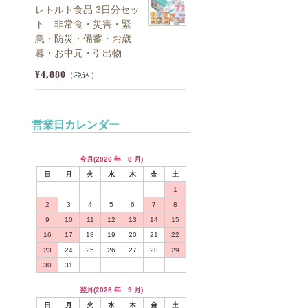
レトルト食品 3日分セッ
ト 非常食・災害・緊
急・防災・備蓄・お歳
暮・お中元・引出物
¥4,880
（税込）
営業日カレンダー
今月(2026 年 8 月)
日
月
火
水
木
金
土
1
2
3
4
5
6
7
8
9
10
11
12
13
14
15
16
17
18
19
20
21
22
23
24
25
26
27
28
29
30
31
翌月(2026 年 9 月)
日
月
火
水
木
金
土