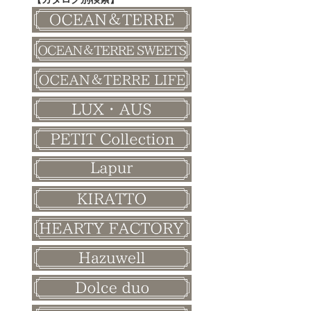
その他
和風ボード
その他
クリスマス
バレンタイン
ホワイトデー
母の日
父の日
敬老の日