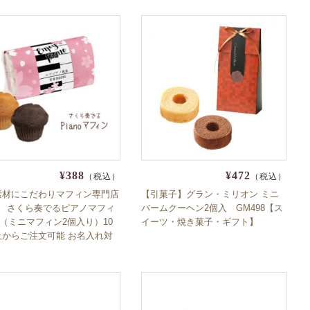
退職 育休 産休 挨拶 ブライダ
句
¥388
¥472
（税込）
（税込）
素材にこだわりマフィン専門店
【引菓子】グラン・ミリオン ミニ
iの さくら奏でるピアノマフィ
バームクーヘン2個入 GM498【ス
B（ミニマフィン2個入り）10
イーツ・焼き菓子・ギフト】
上からご注文可能 お名入れ対
iano 発表会 鍵盤 音大 コンクー
ロディ