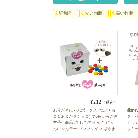
新着順
安い物順
高い物順
¥212
（税込）
ありがとにゃんボックス (つぶチョ
dis
コ＆おまかせチョコ) ※6個からご注
クーヘ
文受付商品 猫 ねこの日 ぬこ にゃ
※ル
んにゃんデー バレンタイン ばらま
ッキ
き Valentine 義理チョコ 販促 友
チギフ