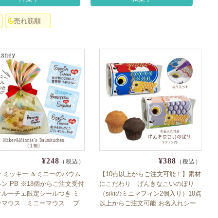
売れ筋順
¥248
¥388
（税込）
（税込）
ney ミッキー ＆ミニーのバウム
【10点以上からご注文可能！】素材
ン PB ※18個からご注文受付
にこだわり げんきなこいのぼり
ナルーチェ限定シールつき ミ
（sikiのミニマフィン2個入り）10点
ーマウス ミニーマウス プ
以上からご注文可能 お名入れシー
ト 数量限定 期間限定 プチギ
ル付 こどもの日 鯉のぼり 端午の節