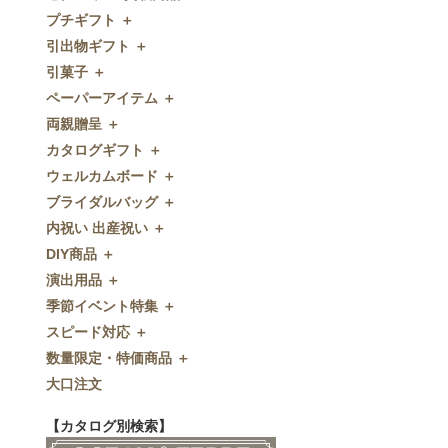
プチギフト ＋
ゼクシィnet掲載商品
引出物ギフト ＋
プチギフト
引菓子 ＋
ウェルカムプチギフト
引出物ギフト
ペーパーアイテム ＋
アメニティ
グラス
引菓子
両親贈呈 ＋
キャンディー・金平糖
タオル・石鹸・名披露目
バウムクーヘン
ペーパーアイテム
カタログギフト ＋
クッキー
ディズニーギフト
洋菓子
招待状
両親贈呈
ウェルカムボード ＋
スプーン
今治タオル
和菓子
席次表
ディズニーウェイトドール
カタログギフト
ブライダルバッグ ＋
チョコレート
引出物セット
FLAVOR
席札
ウェイトベア
OCEAN&TERRE GOURMET
ウェルカムボード
内祝い 出産祝い ＋
ディズニー
和食器
付箋・メッセージカード
子育て卒業証書
SHIKISAI ONE
カラーステンドグラス調
ブライダルバッグ
DIY商品 ＋
ドラジェ
名入れ贈呈品
印刷代行
クロックギフト
Grace
ガラス
内祝い 出産祝い
演出用品 ＋
プチタオル
特選ギフト
ディズニーシリーズ
フラワータイプ
DIY商品
季節イベント特集 ＋
席札立て
珈琲・紅茶
ペンダントクロック
演出用品
スピード対応 ＋
耳かき＆ぺん
鰹節・フード
ミラー
リングピロー
季節イベント特集
数量限定・特価商品 ＋
紅茶＆コーヒー
メッセージパズル
ブーケプルズ
サクラ
スピード対応
大口注文
和風プチギフト
似顔絵
結婚証明書
クローバー
即日お急ぎ発送
数量限定・特価商品
エシカルプチギフト
名詩
ゲストブック
ハロウィン
特急名入れ製造
【カタログ別検索】
その他
和風ボード
その他
クリスマス