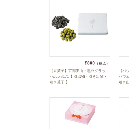
¥800
（税込）
【豆菓子】京都美山・黒豆グラッ
【バ
セ//conf171【 引出物・引き出物・
バウム
引き菓子 】
引き