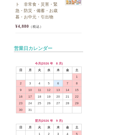
ト 非常食・災害・緊
急・防災・備蓄・お歳
暮・お中元・引出物
¥4,880
（税込）
営業日カレンダー
今月(2026 年 8 月)
日
月
火
水
木
金
土
1
2
3
4
5
6
7
8
9
10
11
12
13
14
15
16
17
18
19
20
21
22
23
24
25
26
27
28
29
30
31
翌月(2026 年 9 月)
日
月
火
水
木
金
土
1
2
3
4
5