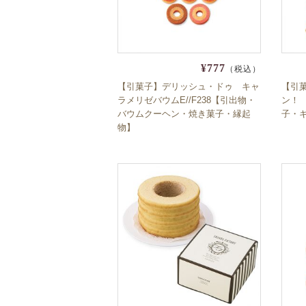
¥777
（税込）
【引菓子】デリッシュ・ドゥ キャ
【引
ラメリゼバウムE//F238【引出物・
ン！ 
バウムクーヘン・焼き菓子・縁起
子・
物】