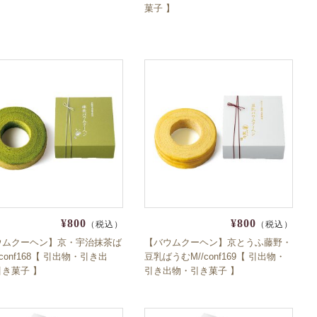
】
菓子 】
¥800
¥800
（税込）
（税込）
ウムクーヘン】京・宇治抹茶ば
【バウムクーヘン】京とうふ藤野・
/conf168【 引出物・引き出
豆乳ばうむM//conf169【 引出物・
き菓子 】
引き出物・引き菓子 】