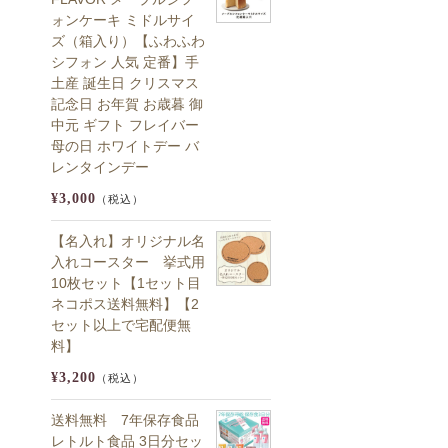
ォンケーキ ミドルサイ
ズ（箱入り）【ふわふわ
シフォン 人気 定番】手
土産 誕生日 クリスマス
記念日 お年賀 お歳暮 御
中元 ギフト フレイバー
母の日 ホワイトデー バ
レンタインデー
¥3,000
（税込）
【名入れ】オリジナル名
入れコースター 挙式用
10枚セット【1セット目
ネコポス送料無料】【2
セット以上で宅配便無
料】
¥3,200
（税込）
送料無料 7年保存食品
レトルト食品 3日分セッ