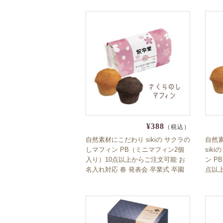
チョコ 小分け 個包装 かわいい チ
フト 
ョコレート
ル
¥388
（税込）
自然素材にこだわり sikiの サクラの
自然
しマフィン PB（ミニマフィン2個
sik
入り）10点以上からご注文可能 お
ン P
名入れ対応 春 発表会 卒業式 卒園
点以
式 お祝い 御礼 内祝 出産内祝 入学
応 p
式 入園式
ル メ