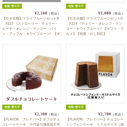
包装･熨斗可
包装･熨斗可
¥2,160
¥1,080
（税込）
（税込）
【引き出物】ドライフルーツセットB
【引き出物】ドライフルーツセットA
A115 《ストロベリー・チェリー・
A114 《チェリー・オレンジ・マン
ピーチ・オレンジ・マンゴー・パイ
ゴー・キウイフルーツ》【ギフト・グ
ン・アップル・キウイフルーツ》【ギ
ルメ】【包装・のし対応】
フト・グルメ】【包装・のし対応】
包装･熨斗可
包装･熨斗可
¥2,300
¥2,700
（税込）
（税込）
【FLAVOR フレイバー】ダブルチョ
【FLAVOR フレイバー】チョコレー
コレートケーキ ※代金引換発送不可
トシフォンケーキ ミドルサイズ（箱