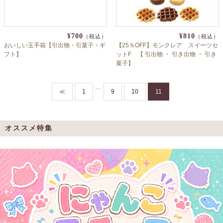
¥700
¥810
（税込）
（税込）
おいしい玉手箱【引出物・引菓子・ギ
【25％OFF】モンクレア スイーツセ
フト】
ットF 【 引出物 ・ 引き出物 ・ 引き
菓子】
…
≪
1
9
10
11
オススメ特集