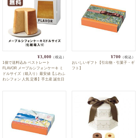
¥3,000
¥700
（税込）
（税込）
1個で送料込み ベストレート
おいしいギフト【引出物・引菓子・ギ
FLAVOR メープルシフォンケーキ ミ
フト】
ドルサイズ（箱入り）最安値【ふわふ
わシフォン 人気 定番】手土産 誕生日
クリスマス 記念日 お年賀 お歳暮 御中
元 ギフト フレイバー 母の日 ホワイト
デー バレンタインデー