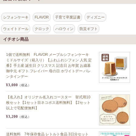
シフォンケーキ
FLAVOR
子育て卒業証書
ディズニー
ウェイトドール
クロック
ハロウィン
防災ギフト
イチオシ商品
1個で送料無料 FLAVOR メープルシフォンケーキ
ミドルサイズ（箱入り）【ふわふわシフォン 人気 定
番】手土産 誕生日 クリスマス 記念日 お年賀 お歳暮
御中元 ギフト フレイバー 母の日 ホワイトデー バレ
ンタインデー
¥3,000
（税込）
【名入れ】オリジナル名入れコースター 挙式用10
枚セット【1セット目ネコポス送料無料】【2セット
以上で宅配便無料】
¥3,200
（税込）
送料無料 7年保存食品 レトルト食品 3日分セット