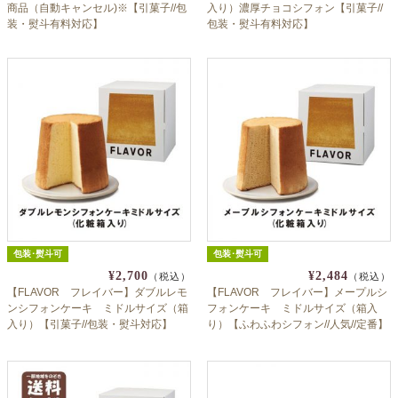
商品（自動キャンセル)※【引菓子//包
入り）濃厚チョコシフォン【引菓子//
装・熨斗有料対応】
包装・熨斗有料対応】
包装･熨斗可
包装･熨斗可
¥2,700
¥2,484
（税込）
（税込）
【FLAVOR フレイバー】ダブルレモ
【FLAVOR フレイバー】メープルシ
ンシフォンケーキ ミドルサイズ（箱
フォンケーキ ミドルサイズ（箱入
入り）【引菓子//包装・熨斗対応】
り）【ふわふわシフォン//人気//定番】