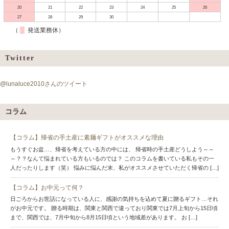
20
21
22
23
24
25
26
27
28
29
30
（
発送業務休）
Twitter
@lunaluce2010さんのツイート
コラム
【コラム】帰省の手土産に素麺ギフトがオススメな理由
もうすぐお盆…、帰省を考えている方の中には、 帰省時の手土産どうしよう～～
～？？なんて悩まれている方もいるのでは？ このコラムを書いている私もその一
人だったりします（笑） 悩みに悩んだ末、私がオススメさせていただく帰省の […]
【コラム】お中元って何？
日ごろからお世話になっている人に、感謝の気持ちを込めて夏に贈るギフト…それ
がお中元です。 贈る時期は、関東と関西で違っており関東では7月上旬から15日頃
まで、関西では、7月中旬から8月15日頃という地域差があります。 お […]