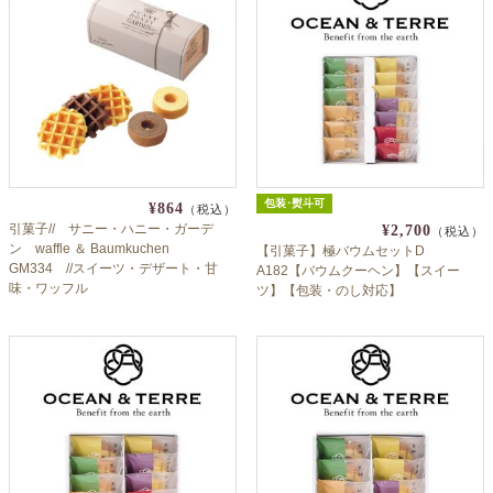
よくあるご質問
ドメイン指定受信について
無料サンプル・資料請求
お問合せ
包装･熨斗可
¥864
（税込）
引菓子// サニー・ハニー・ガーデ
¥2,700
（税込）
ン waffle ＆ Baumkuchen
【引菓子】極バウムセットD
GM334 //スイーツ・デザート・甘
A182【バウムクーヘン】【スイー
味・ワッフル
ツ】【包装・のし対応】