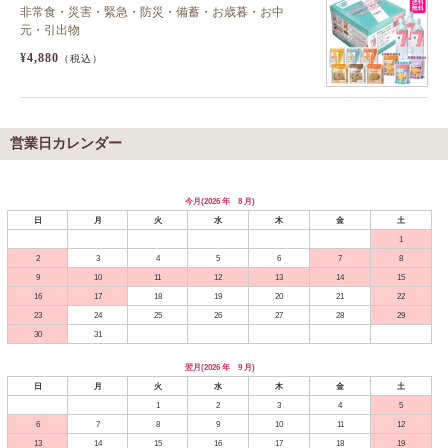
非常食・災害・緊急・防災・備蓄・お歳暮・お中
元・引出物
¥4,880
（税込）
営業日カレンダー
今月(2026 年 8 月)
日
月
火
水
木
金
土
1
2
3
4
5
6
7
8
9
10
11
12
13
14
15
16
17
18
19
20
21
22
23
24
25
26
27
28
29
30
31
翌月(2026 年 9 月)
日
月
火
水
木
金
土
1
2
3
4
5
6
7
8
9
10
11
12
13
14
15
16
17
18
19