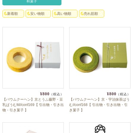
和菓子
クロックギフト
新着順
安い物順
高い物順
売れ筋順
ペーパーアイテム
DIY用品
引菓子
引出物ギフト
カタログギフト
ブライダルバッグ
演出用品
¥800
¥800
（税込）
（税込）
内祝い 出産祝い
【バウムクーヘン】京とうふ藤野・豆
【バウムクーヘン】京・宇治抹茶ばう
乳ばうむM//conf169【 引出物・引き出
む//conf168【 引出物・引き出物・引
物・引き菓子 】
き菓子 】
季節イベント特集
会社概要