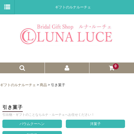
ギフトのルナルーチェ
0
ゼクシィnet掲載商品
ギフトのルナルーチェ
>
商品
>
引き菓子
プチギフト
ウェイトドール
引き菓子
引出物・ギフトのことならルナ・ルーチェへお任せください！
子育て卒業証書
バウムクーヘン
洋菓子
ウェルカムボード