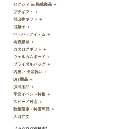
ゼクシィnet掲載商品 ＋
プチギフト ＋
ゼクシィnet掲載商品
引出物ギフト ＋
プチギフト
引菓子 ＋
ウェルカムプチギフト
引出物ギフト
ペーパーアイテム ＋
アメニティ
グラス
引菓子
両親贈呈 ＋
キャンディー・金平糖
タオル・石鹸・名披露目
バウムクーヘン
ペーパーアイテム
カタログギフト ＋
クッキー
ディズニーギフト
洋菓子
招待状
両親贈呈
ウェルカムボード ＋
スプーン
今治タオル
和菓子
席次表
ディズニーウェイトドール
カタログギフト
ブライダルバッグ ＋
チョコレート
引出物セット
FLAVOR
席札
ウェイトベア
OCEAN&TERRE GOURMET
ウェルカムボード
内祝い 出産祝い ＋
ディズニー
和食器
付箋・メッセージカード
子育て卒業証書
SHIKISAI ONE
カラーステンドグラス調
ブライダルバッグ
DIY商品 ＋
ドラジェ
名入れ贈呈品
印刷代行
クロックギフト
Grace
ガラス
内祝い 出産祝い
演出用品 ＋
プチタオル
特選ギフト
ディズニーシリーズ
フラワータイプ
DIY商品
季節イベント特集 ＋
席札立て
珈琲・紅茶
ペンダントクロック
演出用品
スピード対応 ＋
耳かき＆ぺん
鰹節・フード
ミラー
リングピロー
季節イベント特集
数量限定・特価商品 ＋
紅茶＆コーヒー
メッセージパズル
ブーケプルズ
サクラ
スピード対応
大口注文
和風プチギフト
似顔絵
結婚証明書
クローバー
即日お急ぎ発送
数量限定・特価商品
エシカルプチギフト
名詩
ゲストブック
ハロウィン
特急名入れ製造
【カタログ別検索】