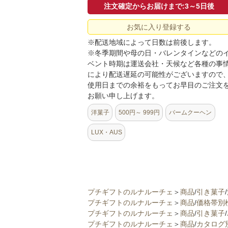
注文確定からお届けまで:3～5日後
お気に入り登録する
※配送地域によって日数は前後します。
※冬季期間や母の日・バレンタインなどの
ベント時期は運送会社・天候など各種の事
により配送遅延の可能性がございますので
使用日までの余裕をもってお早目のご注文
お願い申し上げます。
洋菓子
500円～ 999円
バームクーヘン
LUX・AUS
プチギフトのルナルーチェ
＞
商品
/
引き菓子
/
プチギフトのルナルーチェ
＞
商品
/
価格帯別
プチギフトのルナルーチェ
＞
商品
/
引き菓子
/
プチギフトのルナルーチェ
＞
商品
/
カタログ