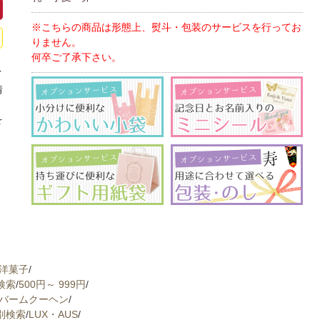
※こちらの商品は形態上、熨斗・包装のサービスを行ってお
りません。
何卒ご了承下さい。
イ
情
、
を
洋菓子
/
検索
/
500円～ 999円
/
バームクーヘン
/
別検索
/
LUX・AUS
/