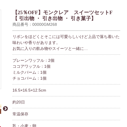
【25％OFF】モンクレア スイーツセットF
【 引出物 ・ 引き出物 ・ 引き菓子】
商品番号：00000GM268
リボンをほどくとそこには可愛らしいけど上品で落ち着いた
味わいや香りがあります。
お気に入りの飲み物やスイーツと一緒に…
プレーンワッフル：2個
ココアワッフル：1個
ミルクバーム：1個
チョコバーム：1個
16.5×16.5×12.5cm
約20日
常温保存
乳・小麦・卵