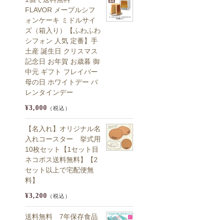
FLAVOR メープルシフ
ォンケーキ ミドルサイ
ズ（箱入り）【ふわふわ
シフォン 人気 定番】手
土産 誕生日 クリスマス
記念日 お年賀 お歳暮 御
中元 ギフト フレイバー
母の日 ホワイトデー バ
レンタインデー
¥3,000
（税込）
【名入れ】オリジナル名
入れコースター 挙式用
10枚セット【1セット目
ネコポス送料無料】【2
セット以上で宅配便無
料】
¥3,200
（税込）
送料無料 7年保存食品