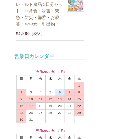
レトルト食品 3日分セッ
ト 非常食・災害・緊
急・防災・備蓄・お歳
暮・お中元・引出物
¥4,880
（税込）
営業日カレンダー
今月(2026 年 8 月)
日
月
火
水
木
金
土
1
2
3
4
5
6
7
8
9
10
11
12
13
14
15
16
17
18
19
20
21
22
23
24
25
26
27
28
29
30
31
翌月(2026 年 9 月)
日
月
火
水
木
金
土