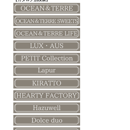
その他
和風ボード
その他
クリスマス
バレンタイン
ホワイトデー
母の日
父の日
敬老の日