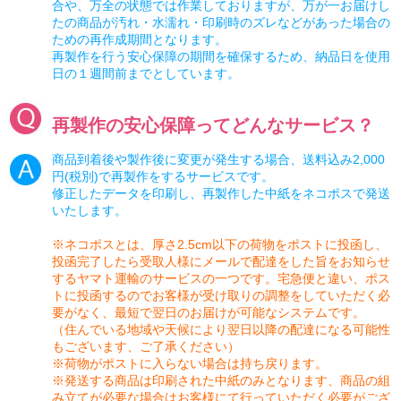
合や、万全の状態では作業しておりますが、万が一お届けし
たの商品が汚れ・水濡れ・印刷時のズレなどがあった場合の
ための再作成期間となります。
再製作を行う安心保障の期間を確保するため、納品日を使用
日の１週間前までとしています。
再製作の安心保障ってどんなサービス？
商品到着後や製作後に変更が発生する場合、送料込み2,000
円(税別)で再製作をするサービスです。
修正したデータを印刷し、再製作した中紙をネコポスで発送
いたします。
※ネコポスとは、厚さ2.5cm以下の荷物をポストに投函し、
投函完了したら受取人様にメールで配達をした旨をお知らせ
するヤマト運輸のサービスの一つです。宅急便と違い、ポス
トに投函するのでお客様が受け取りの調整をしていただく必
要がなく、最短で翌日のお届けが可能なシステムです。
（住んでいる地域や天候により翌日以降の配達になる可能性
もございます、ご了承ください）
※荷物がポストに入らない場合は持ち戻ります。
※発送する商品は印刷された中紙のみとなります、商品の組
み立てが必要な場合はお客様にて行っていただく必要がござ