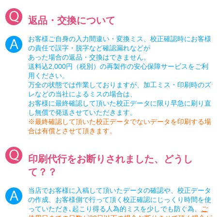
返品・交換について
お客様ご自身の入力間違い・変換ミス、校正確認時にお客様
の責任で誤字・脱字など確認漏れなどが
あった場合の返品・交換はできません。
送料込2,000円（税別）の再製作の安心保障サービスをご利
用ください。
万全の状態では作業しておりますが、加工ミス・印刷時のズ
レなどの当社によるミスの場合は、
お客様に最終確認して頂いた校正データに限り早急に刷り直
し無償で発送させていただきます。
※最終確認して頂いた校正データでないデータを印刷する場
合は有償とさせて頂きます。
印刷代行をお断りされました、どうし
て？？
当店でお客様に入稿して頂いたデータの確認や、校正データ
の作成、お客様側で行って頂く校正確認にじっくり時間を使
っていただき､起こり得る人為的ミスを少しでも防ぐ為、
ご