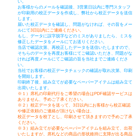
い。
お客様からのメールを確認後、3営業日以内に専門スタッフ
が印刷用の校正データを作成し、弊社から校正データを送信
します。
届いた校正データを確認し、問題がなければ、その旨をメー
ルにて
3日以内にご連絡ください。
もし、データに誤字脱字などのミスがありましたら、ミスを
修正したデータをメールにてお送りください。
当店で確認次第、再校正したデータを送信いたしますので、
そちらのデータを再度お客様にてご確認いただき、問題がな
ければ再度メールにてご確認の旨を当社までご連絡くださ
い。
当社でお客様の校正データチェックの確認が取れ次第、印刷
を開始します。
印刷終了後、組み立てが必要なペーパーアイテムは組み立て
出荷いたします。
※１）席札の印刷代行をご希望の場合はPDF確認サービスは
ありません、予めご了承ください。
※２）校正データを送って、3日以内にお客様から校正確認
や修正依頼のご連絡が頂けない場合は、
校正データを校了とし、印刷させて頂きますので予めご了承
ください。
※３）組み立てが必要なペーパーアイテムを組み立て、出荷
いたしますが、席札などの商品の形状維持に支障が出る商品