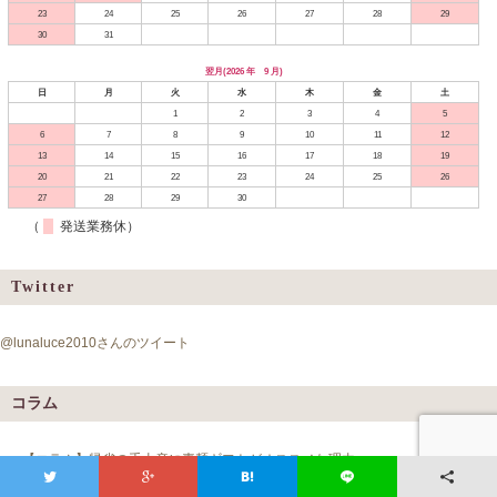
23
24
25
26
27
28
29
30
31
翌月(2026 年 9 月)
日
月
火
水
木
金
土
1
2
3
4
5
6
7
8
9
10
11
12
13
14
15
16
17
18
19
20
21
22
23
24
25
26
27
28
29
30
（
発送業務休）
Twitter
@lunaluce2010さんのツイート
コラム
【コラム】帰省の手土産に素麺ギフトがオススメな理由
もうすぐお盆…、帰省を考えている方の中には、 帰省時の手土産どうしよう～～