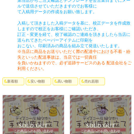
第当店からご注文確認とテンプレートを翌営業日までにメー
ルで送信させていただきますのでお客様に
て入稿用データの作成をお願い致します。
入稿して頂きました入稿データを基に、校正データを作成致
しますので校正をお客様にご確認いただき、
訂正・変更を経て、校了確認のご連絡を頂きましたら当店に
送られてきたペーパーアイテムに印刷を
おこない、印刷済みの商品を組み立て発送いたします。
※当店に商品をお送りいただく際の配達中における不着・紛
失といった配送事故は、当店では一切責任
を負いかねますので、必ず追跡サービスのある 配送会社をご
利用ください。
新着順
安い物順
高い物順
売れ筋順
SOLD OUT
SOLD OUT
この商品へのお問い合わせ
この商品へのお問い合わせ