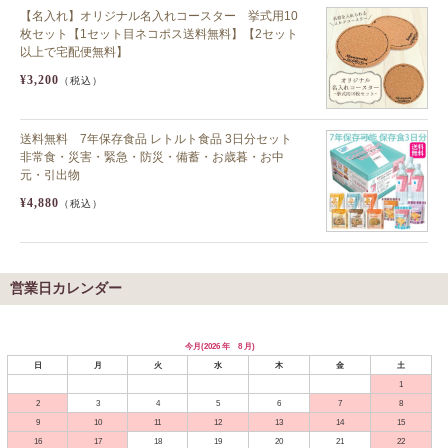
【名入れ】オリジナル名入れコースター 挙式用10
枚セット【1セット目ネコポス送料無料】【2セット
以上で宅配便無料】
¥3,200
（税込）
送料無料 7年保存食品 レトルト食品 3日分セット
非常食・災害・緊急・防災・備蓄・お歳暮・お中
元・引出物
¥4,880
（税込）
営業日カレンダー
今月(2026 年 8 月)
日
月
火
水
木
金
土
1
2
3
4
5
6
7
8
9
10
11
12
13
14
15
16
17
18
19
20
21
22