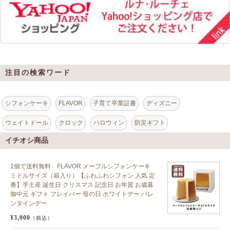
注目の検索ワード
シフォンケーキ
FLAVOR
子育て卒業証書
ディズニー
ウェイトドール
クロック
ハロウィン
防災ギフト
イチオシ商品
1個で送料無料 FLAVOR メープルシフォンケーキ
ミドルサイズ（箱入り）【ふわふわシフォン 人気 定
番】手土産 誕生日 クリスマス 記念日 お年賀 お歳暮
御中元 ギフト フレイバー 母の日 ホワイトデー バレ
ンタインデー
¥3,000
（税込）