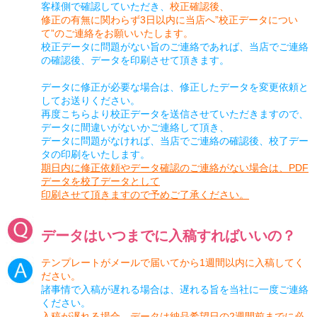
客様側で確認していただき、
校正確認後、
修正の有無に関わらず3日以内に当店へ”校正データについ
て”のご連絡をお願いいたします。
校正データに問題がない旨のご連絡であれば、当店でご連絡
の確認後、データを印刷させて頂きます。
データに修正が必要な場合は、修正したデータを変更依頼と
してお送りください。
再度こちらより校正データを送信させていただきますので、
データに間違いがないかご連絡して頂き、
データに問題がなければ、当店でご連絡の確認後、校了デー
タの印刷をいたします。
期日内に修正依頼やデータ確認のご連絡がない場合は、PDF
データを校了データとして
印刷させて頂きますので予めご了承ください。
データはいつまでに入稿すればいいの？
テンプレートがメールで届いてから1週間以内に入稿してく
ださい。
諸事情で入稿が遅れる場合は、遅れる旨を当社に一度ご連絡
ください。
入稿が遅れる場合、データは納品希望日の2週間前までに必