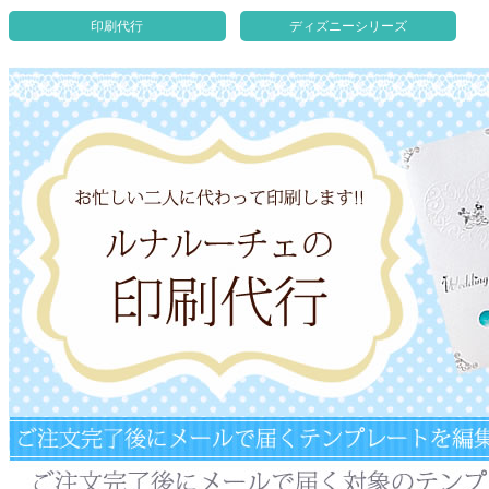
クロックギフト
印刷代行
ディズニーシリーズ
ペーパーアイテム
DIY用品
引菓子
引出物ギフト
カタログギフト
ブライダルバッグ
演出用品
内祝い 出産祝い
季節イベント特集
会社概要