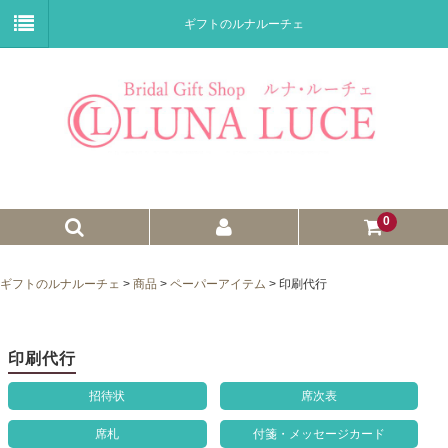
ギフトのルナルーチェ
0
ゼクシィnet掲載商品
ギフトのルナルーチェ
>
商品
>
ペーパーアイテム
>
印刷代行
プチギフト
ウェイトドール
印刷代行
子育て卒業証書
招待状
席次表
ウェルカムボード
席札
付箋・メッセージカード