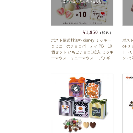
この商品へのお問い合わせ
¥1,950
（税込）
ポスト便送料無料 disney ミッキー
ポスト
＆ミニーのチョコパーティ PB 10
de 
個セット いちごチョコ1粒入 ミッキ
ト（
ーマウス ミニーマウス プチギ
ン ばら
フト 数量限定 期間限定 プチギフト
販促 
クリスマス バレンタイン ホワイト
デー ばらまき