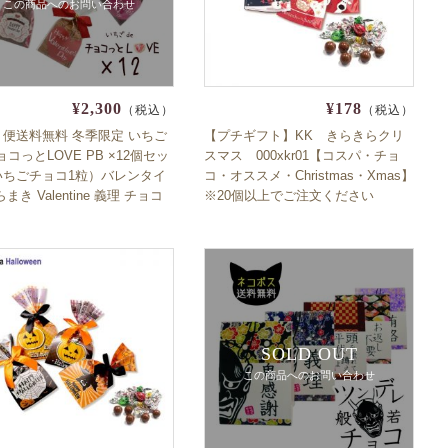
この商品へのお問い合わせ
¥2,300
¥178
（税込）
（税込）
便送料無料 冬季限定 いちご
【プチギフト】KK きらきらクリ
チョコっとLOVE PB ×12個セッ
スマス 000xkr01【コスパ・チョ
いちごチョコ1粒）バレンタイ
コ・オススメ・Christmas・Xmas】
まき Valentine 義理 チョコ
※20個以上でご注文ください
安い 友チョコ 人気
※2024年11月11日より出荷
SOLD OUT
この商品へのお問い合わせ