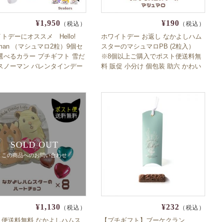
¥1,950
¥190
（税込）
（税込）
トデーにオススメ Hello!
ホワイトデー お返し なかよしハム
wman （マシュマロ2粒）9個セ
スターのマシュマロPB (2粒入）
選べるカラー プチギフト 雪だ
※8個以上ご購入でポスト便送料無
スノーマン バレンタインデー
料 販促 小分け 個包装 助六 かわい
 推し活 ばらまき ポスト投
い お子様にもオススメ コスパ プチ
料無料
プラ 安い
SOLD OUT
この商品へのお問い合わせ
¥1,130
¥232
（税込）
（税込）
ト便送料無料 なかよしハムス
【プチギフト】ブーケクラン