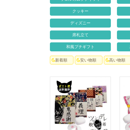
クッキー
ディズニー
席札立て
和風プチギフト
新着順
安い物順
高い物順