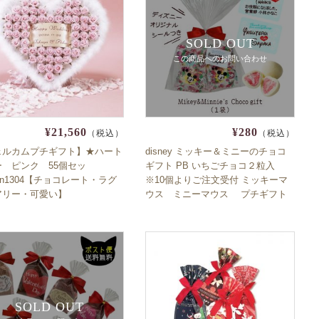
SOLD OUT
この商品へのお問い合わせ
¥21,560
¥280
（税込）
（税込）
ェルカムプチギフト】★ハート
disney ミッキー＆ミニーのチョコ
ー ピンク 55個セッ
ギフト PB いちごチョコ２粒入
con1304【チョコレート・ラグ
※10個よりご注文受付 ミッキーマ
アリー・可愛い】
ウス ミニーマウス プチギフト
数量限定 期間限定 プチギフト 退職
育休 産休 挨拶 ブライダル
SOLD OUT