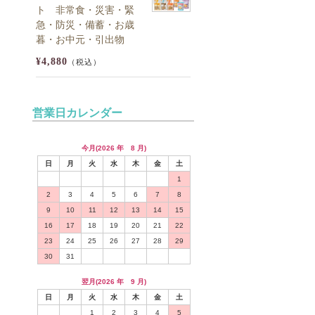
ト 非常食・災害・緊
急・防災・備蓄・お歳
暮・お中元・引出物
¥4,880
（税込）
営業日カレンダー
今月(2026 年 8 月)
日
月
火
水
木
金
土
1
2
3
4
5
6
7
8
9
10
11
12
13
14
15
16
17
18
19
20
21
22
23
24
25
26
27
28
29
30
31
翌月(2026 年 9 月)
日
月
火
水
木
金
土
1
2
3
4
5