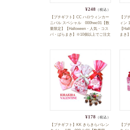
¥248
（税込）
【プチギフト】CC ハロウィンカー
【プ
ニバル スペシャル 000hwc01【数
ィン 
量限定】【Halloween・人気・コス
【Ha
パ・ばらまき】※10個以上でご注文
まき
ください
¥178
（税込）
【プチギフト】KK きらきらバレン
【プ