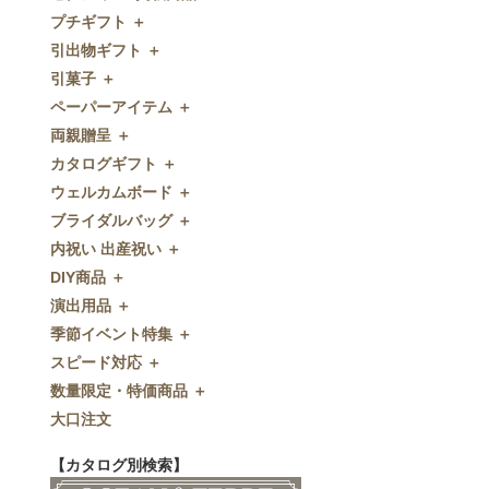
プチギフト ＋
ゼクシィnet掲載商品
引出物ギフト ＋
プチギフト
引菓子 ＋
ウェルカムプチギフト
引出物ギフト
ペーパーアイテム ＋
アメニティ
グラス
引菓子
両親贈呈 ＋
キャンディー・金平糖
タオル・石鹸・名披露目
バウムクーヘン
ペーパーアイテム
カタログギフト ＋
クッキー
ディズニーギフト
洋菓子
招待状
両親贈呈
ウェルカムボード ＋
スプーン
今治タオル
和菓子
席次表
ディズニーウェイトドール
カタログギフト
ブライダルバッグ ＋
チョコレート
引出物セット
FLAVOR
席札
ウェイトベア
OCEAN&TERRE GOURMET
ウェルカムボード
内祝い 出産祝い ＋
ディズニー
和食器
付箋・メッセージカード
子育て卒業証書
SHIKISAI ONE
カラーステンドグラス調
ブライダルバッグ
DIY商品 ＋
ドラジェ
名入れ贈呈品
印刷代行
クロックギフト
Grace
ガラス
内祝い 出産祝い
演出用品 ＋
プチタオル
特選ギフト
ディズニーシリーズ
フラワータイプ
DIY商品
季節イベント特集 ＋
席札立て
珈琲・紅茶
ペンダントクロック
演出用品
スピード対応 ＋
耳かき＆ぺん
鰹節・フード
ミラー
リングピロー
季節イベント特集
数量限定・特価商品 ＋
紅茶＆コーヒー
メッセージパズル
ブーケプルズ
サクラ
スピード対応
大口注文
和風プチギフト
似顔絵
結婚証明書
クローバー
即日お急ぎ発送
数量限定・特価商品
エシカルプチギフト
名詩
ゲストブック
ハロウィン
特急名入れ製造
【カタログ別検索】
その他
和風ボード
その他
クリスマス