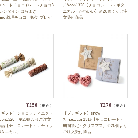
ハートチョコ (ハートチョコ3
チ//con1326【チョコレート・ボタ
 バレンタイン ばらまき
ニカル・かわいい】※20個よりご注
entine 義理チョコ 販促 プレゼ
文受付商品
換 友チョコ 小分け 個包装
かわいい お子様にもオススメ
 プチプラ 安い チョコレート
¥256
¥276
（税込）
（税込）
チギフト】ショコラティエクラ
【プチギフト】snow
/con1320 ※20個よりご注文
X’mas//con1316【チョコレート・
商品【チョコレート・ナチュラ
期間限定・クリスマス】※20個より
ボタニカル】
ご注文受付商品