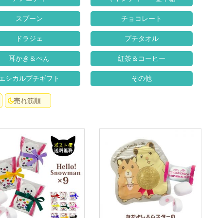
スプーン
チョコレート
ドラジェ
プチタオル
耳かき＆ぺん
紅茶＆コーヒー
エシカルプチギフト
その他
売れ筋順