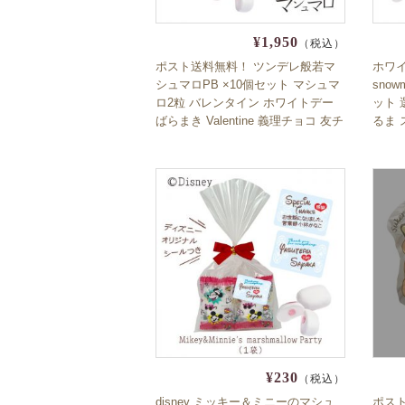
¥1,950
（税込）
ポスト送料無料！ ツンデレ般若マ
ホワイ
シュマロPB ×10個セット マシュマ
sno
ロ2粒 バレンタイン ホワイトデー
ット 
ばらまき Valentine 義理チョコ 友チ
るま 
ョコ お返し 卍 鬼
お返し
函 送
¥230
（税込）
disney ミッキー＆ミニーのマシュ
ポス