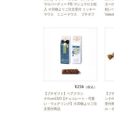
マロパーティー PB マシュマロ２粒
ターの
入 ※10個よりご注文受付 ミッキー
粒)
マウス ミニーマウス プチギフ
Val
ト 数量限定 期間限定 プチギフト
ント交
退職 育休 産休 挨拶 ブライダル ホ
助六 
ワイトデー バレンタイン クリスマ
コスパ
ス イースター ハロウィン
¥256
（税込）
【プチギフト】ペアクラン
【プ
チ//con1323【チョコレート・可愛
ンチ/
い・ウェディング】※20個よりご注
受付
文受付商品
ル・