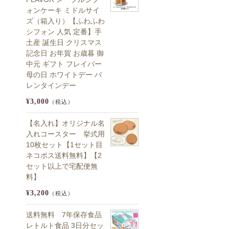
ォンケーキ ミドルサイ
ズ（箱入り）【ふわふわ
シフォン 人気 定番】手
土産 誕生日 クリスマス
記念日 お年賀 お歳暮 御
中元 ギフト フレイバー
母の日 ホワイトデー バ
レンタインデー
¥3,000
（税込）
【名入れ】オリジナル名
入れコースター 挙式用
10枚セット【1セット目
ネコポス送料無料】【2
セット以上で宅配便無
料】
¥3,200
（税込）
送料無料 7年保存食品
レトルト食品 3日分セッ