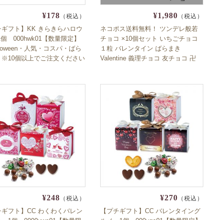
¥178
¥1,980
（税込）
（税込）
チギフト】KK きらきらハロウ
ネコポス送料無料！ ツンデレ般若
1個 000hwk01【数量限定】
チョコ ×10個セット いちごチョコ
lloween・人気・コスパ・ばら
１粒 バレンタイン ばらまき
】※10個以上でご注文ください
Valentine 義理チョコ 友チョコ 卍
鬼
¥248
¥270
（税込）
（税込）
チギフト】CC わくわくバレン
【プチギフト】CC バレンタイング