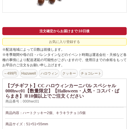
よくあるご質問
ドメイン指定受信について
無料サンプル・資料請求
注文確定からお届けまで:10日後
お問合せ
お気に入り登録する
※配送地域によって日数は前後します。
※冬季期間や母の日・バレンタインなどのイベント時期は運送会社・天候など各
種の事情により配送遅延の可能性がございますので、使用日までの余裕をもって
お早目のご注文をお願い申し上げます。
～499円
Hazuwell
ハロウィン
クッキー
チョコレート
【プチギフト】CC ハロウィンカーニバル スペシャル
000hwc01【数量限定】【Halloween・人気・コスパ・ば
らまき】※10個以上でご注文ください
商品番号：000hwc01
商品内容：ハートクッキー2個、キラキラチョコ5個
商品サイズ：51×51×55mm