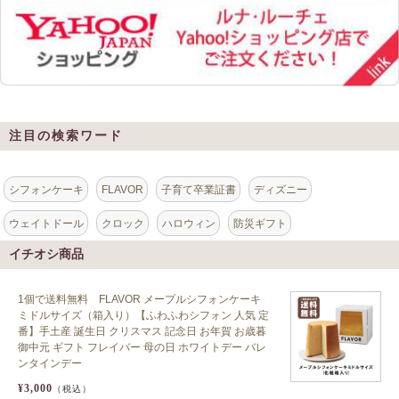
注目の検索ワード
シフォンケーキ
FLAVOR
子育て卒業証書
ディズニー
ウェイトドール
クロック
ハロウィン
防災ギフト
イチオシ商品
1個で送料無料 FLAVOR メープルシフォンケーキ
ミドルサイズ（箱入り）【ふわふわシフォン 人気 定
番】手土産 誕生日 クリスマス 記念日 お年賀 お歳暮
御中元 ギフト フレイバー 母の日 ホワイトデー バレ
ンタインデー
¥3,000
（税込）