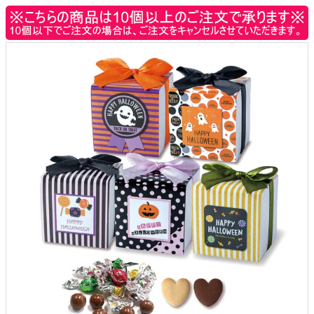
クロックギフト
ペーパーアイテム
DIY用品
引菓子
引出物ギフト
カタログギフト
ブライダルバッグ
演出用品
内祝い 出産祝い
季節イベント特集
会社概要