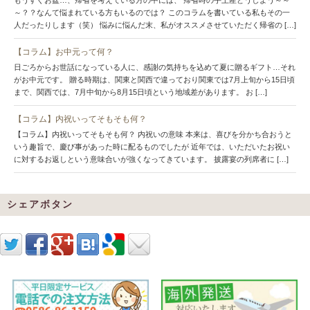
～？？なんて悩まれている方もいるのでは？ このコラムを書いている私もその一
人だったりします（笑） 悩みに悩んだ末、私がオススメさせていただく帰省の […]
【コラム】お中元って何？
日ごろからお世話になっている人に、感謝の気持ちを込めて夏に贈るギフト…それ
がお中元です。 贈る時期は、関東と関西で違っており関東では7月上旬から15日頃
まで、関西では、7月中旬から8月15日頃という地域差があります。 お […]
【コラム】内祝いってそもそも何？
【コラム】内祝いってそもそも何？ 内祝いの意味 本来は、喜びを分かち合おうと
いう趣旨で、慶び事があった時に配るものでしたが 近年では、いただいたお祝い
に対するお返しという意味合いが強くなってきています。 披露宴の列席者に […]
シェアボタン