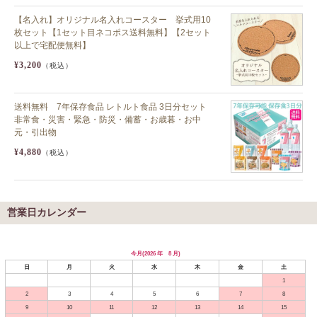
【名入れ】オリジナル名入れコースター 挙式用10
枚セット【1セット目ネコポス送料無料】【2セット
以上で宅配便無料】
¥3,200
（税込）
送料無料 7年保存食品 レトルト食品 3日分セット
非常食・災害・緊急・防災・備蓄・お歳暮・お中
元・引出物
¥4,880
（税込）
営業日カレンダー
今月(2026 年 8 月)
日
月
火
水
木
金
土
1
2
3
4
5
6
7
8
9
10
11
12
13
14
15