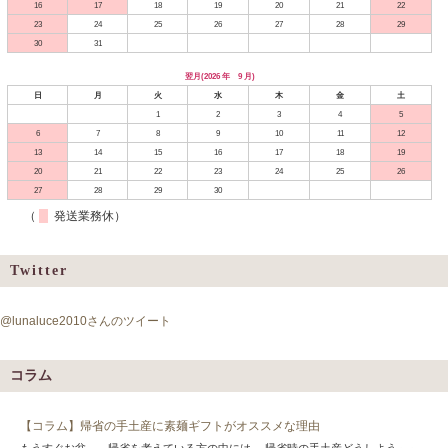
16
17
18
19
20
21
22
23
24
25
26
27
28
29
30
31
翌月(2026 年 9 月)
日
月
火
水
木
金
土
1
2
3
4
5
6
7
8
9
10
11
12
13
14
15
16
17
18
19
20
21
22
23
24
25
26
27
28
29
30
（
発送業務休）
Twitter
@lunaluce2010さんのツイート
コラム
【コラム】帰省の手土産に素麺ギフトがオススメな理由
もうすぐお盆…、帰省を考えている方の中には、 帰省時の手土産どうしよう～～