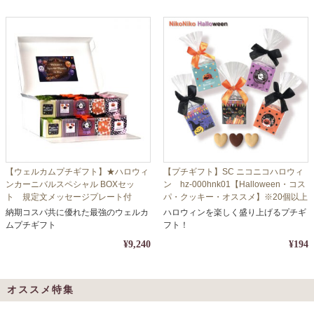
【ウェルカムプチギフト】★ハロウィ
【プチギフト】SC ニコニコハロウィ
ンカーニバルスペシャル BOXセッ
ン hz-000hnk01【Halloween・コス
ト 規定文メッセージプレート付
パ・クッキー・オススメ】※20個以上
き//000hwc01bb【定型文・クッキ
でご注文ください
納期コスパ共に優れた最強のウェルカ
ハロウィンを楽しく盛り上げるプチギ
ー】
ムプチギフト
フト！
¥9,240
¥194
オススメ特集